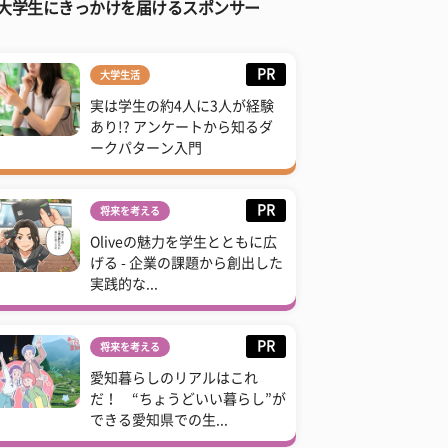
大学生にきっかけを届けるスポンサー
PR
大学生活
実は学生の約4人に3人が経験
あり!? アンケートから知るダ
ークパターン入門
PR
将来を考える
Oliveの魅力を学生とともに広
げる - 企業の課題から創出した
実践的な...
PR
将来を考える
愛知暮らしのリアルはこれ
だ！ “ちょうどいい暮らし”が
できる愛知県での生...