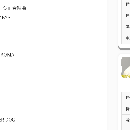
開
ージ』合唱曲
開
ABYS
募
申
KOKIA
開
開
R DOG
募