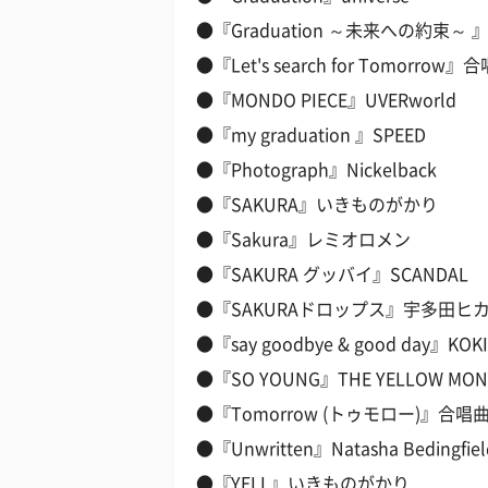
●『Graduation ～未来への約束～ 』L
●『Let's search for Tomorrow』
●『MONDO PIECE』UVERworld
●『my graduation 』SPEED
●『Photograph』Nickelback
●『SAKURA』いきものがかり
●『Sakura』レミオロメン
●『SAKURA グッバイ』SCANDAL
●『SAKURAドロップス』宇多田ヒ
●『say goodbye & good day』KOK
●『SO YOUNG』THE YELLOW MON
●『Tomorrow (トゥモロー)』合唱
●『Unwritten』Natasha Bedingfiel
●『YELL』いきものがかり