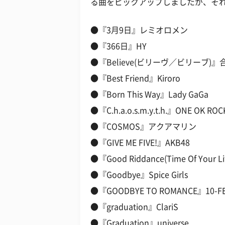
る曲をピックアップしましたが、それ
●『3月9日』レミオロメン
●『366日』HY
●『Believe(ビリーヴ／ビリーブ)』
●『Best Friend』Kiroro
●『Born This Way』Lady GaGa
●『C.h.a.o.s.m.y.t.h.』ONE OK ROC
●『COSMOS』アクアマリン
●『GIVE ME FIVE!』AKB48
●『Good Riddance(Time Of Your Li
●『Goodbye』Spice Girls
●『GOODBYE TO ROMANCE』10-F
●『graduation』ClariS
●『Graduation』universe