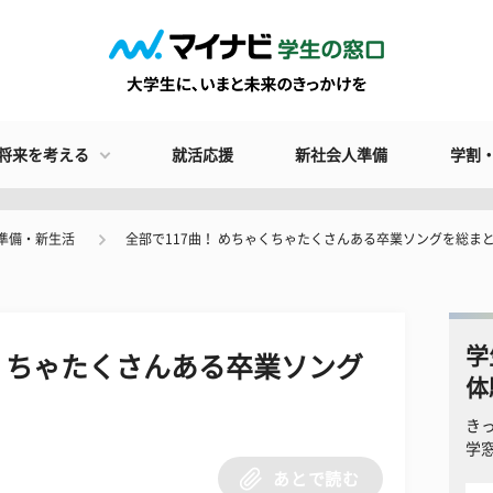
将来を考える
就活応援
新社会人準備
学割
準備・新生活
全部で117曲！ めちゃくちゃたくさんある卒業ソングを総ま
学
ゃくちゃたくさんある卒業ソング
体
き
学
あとで読む