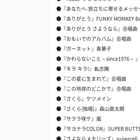
●『あなたへ-旅立ちに寄せるメッセ
●『ありがとう』FUNKY MONKEY B
●『ありがとう さようなら』合唱曲
●『おもいでのアルバム』合唱曲
●『ガーネット』奥華子
●『かわらないこと～since1976～ 』
●『キラ キラ!』氣志團
●『この星に生まれて』合唱曲
●『この地球のどこかで』合唱曲
●『さくら』ケツメイシ
●『さくら(独唱)』森山直太朗
●『サクラ咲ケ』嵐
●『サヨナラCOLOR』SUPER BUTTE
●『さよならメモリーズ』supercell