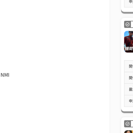
申
開
NMI
開
募
申