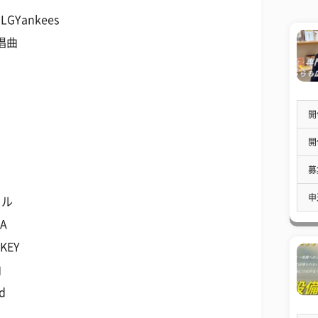
GYankees
合唱曲
開
開
募
申
カル
IA
KEY
曲
d