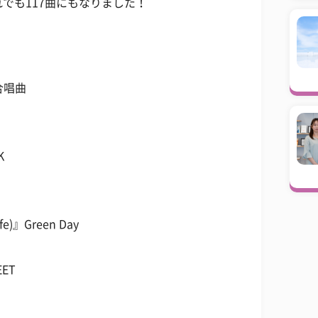
でも117曲にもなりました！
合唱曲
K
fe)』Green Day
EET