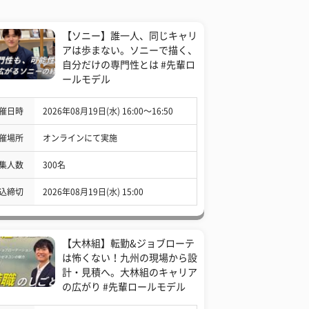
【ソニー】誰一人、同じキャリ
アは歩まない。ソニーで描く、
自分だけの専門性とは #先輩ロ
ールモデル
催日時
2026年08月19日(水) 16:00〜16:50
催場所
オンラインにて実施
集人数
300名
込締切
2026年08月19日(水) 15:00
【大林組】転勤&ジョブローテ
は怖くない！九州の現場から設
計・見積へ。大林組のキャリア
の広がり #先輩ロールモデル