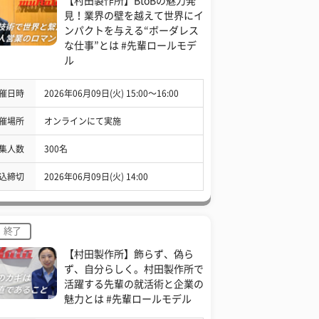
【村田製作所】BtoBの魅力発
見！業界の壁を越えて世界にイ
ンパクトを与える“ボーダレス
な仕事”とは #先輩ロールモデ
ル
催日時
2026年06月09日(火) 15:00〜16:00
催場所
オンラインにて実施
集人数
300名
込締切
2026年06月09日(火) 14:00
終了
【村田製作所】飾らず、偽ら
ず、自分らしく。村田製作所で
活躍する先輩の就活術と企業の
魅力とは #先輩ロールモデル