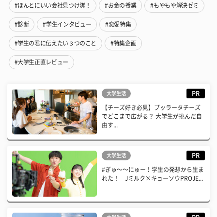
#ほんとにいい会社見つけ隊！
#お金の授業
#もやもや解決ゼミ
#診断
#学生インタビュー
#恋愛特集
#学生の君に伝えたい３つのこと
#特集企画
#大学生正直レビュー
PR
大学生活
【チーズ好き必見】ブッラータチーズ
でどこまで広がる？ 大学生が挑んだ自
由す...
PR
大学生活
#ぎゅ〜〜にゅー！学生の発想から生ま
れた！ Jミルク×キョーソウPROJE...