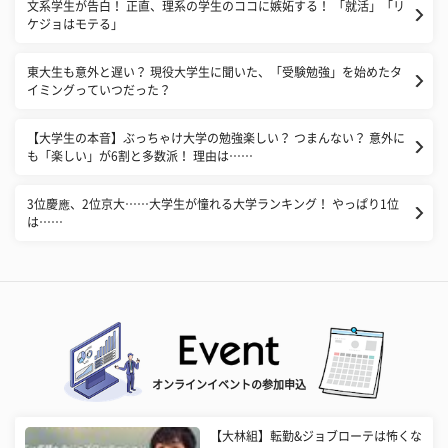
文系学生が告白！ 正直、理系の学生のココに嫉妬する！ 「就活」「リ
ケジョはモテる」
東大生も意外と遅い？ 現役大学生に聞いた、「受験勉強」を始めたタ
イミングっていつだった？
【大学生の本音】ぶっちゃけ大学の勉強楽しい？ つまんない？ 意外に
も「楽しい」が6割と多数派！ 理由は……
3位慶應、2位京大……大学生が憧れる大学ランキング！ やっぱり1位
は……
オンラインイベントの参加申込
【大林組】転勤&ジョブローテは怖くな