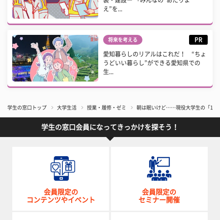
え”を...
PR
将来を考える
愛知暮らしのリアルはこれだ！ “ちょ
うどいい暮らし”ができる愛知県での
生...
学生の窓口トップ
大学生活
授業・履修・ゼミ
朝は眠いけど……現役大学生の「1限
学生の窓口会員になってきっかけを探そう！
会員限定の
会員限定の
コンテンツやイベント
セミナー開催