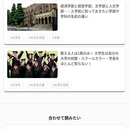
経済学部と経営学部、文学部と人文学
部……入学前に知っておきたい学部や
学科の名前の違い
#大学生
#大学生用語
#学部
歌える人は1割のみ！ 大学生は自分の
大学の校歌・スクールカラー・学長を
ほとんど知らない！
#大学生
#大学生白書
#大学生用語
合わせて読みたい