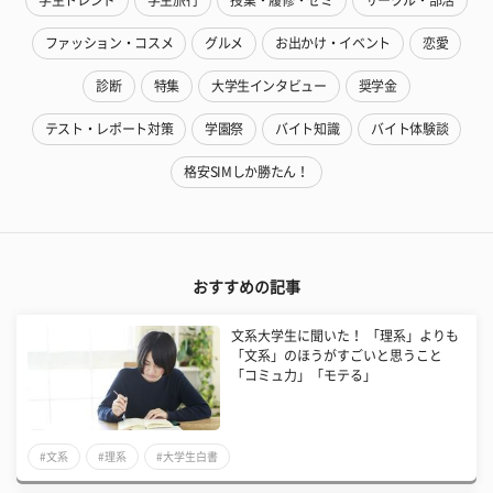
学生トレンド
学生旅行
授業・履修・ゼミ
サークル・部活
ファッション・コスメ
グルメ
お出かけ・イベント
恋愛
診断
特集
大学生インタビュー
奨学金
テスト・レポート対策
学園祭
バイト知識
バイト体験談
格安SIMしか勝たん！
おすすめの記事
文系大学生に聞いた！ 「理系」よりも
「文系」のほうがすごいと思うこと
「コミュ力」「モテる」
#文系
#理系
#大学生白書