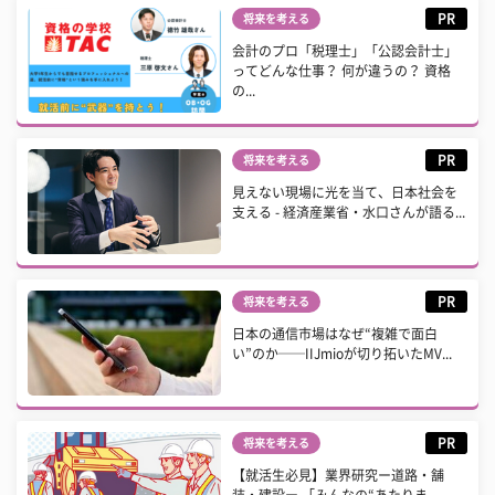
PR
将来を考える
会計のプロ「税理士」「公認会計士」
ってどんな仕事？ 何が違うの？ 資格
の...
PR
将来を考える
見えない現場に光を当て、日本社会を
支える - 経済産業省・水口さんが語る...
PR
将来を考える
日本の通信市場はなぜ“複雑で面白
い”のか──IIJmioが切り拓いたMV...
PR
将来を考える
【就活生必見】業界研究ー道路・舗
装・建設ー 「みんなの“あたりま