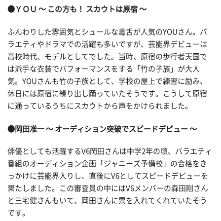
●ＹＯＵ ～ この方も！ スカウトは原宿 ～
ふんわりした雰囲気とシュールな毒舌が人気のYOUさん。バ
ラエティやドラマでの活躍も多いですが、芸能界デビューは
高校時代、モデルとしてでした。当時、原宿の歩行者天国で
は派手な衣装でパフォーマンスをする「竹の子族」が大人
気。YOUさんも竹の子族として、学校の屋上で練習に励み、
休日には原宿に繰り出し踊っていたそうです。こうして原宿
に通っているうちにスカウトから声をかけられました。
●岡田准一 ～ オーディション突破でスピードデビュー ～
俳優としても活躍するV6岡田さんは中学2年の頃、バラエティ
番組のオーディション企画「ジャニーズ予備校」の合格をき
っかけに芸能界入りし、直後にV6としてスピードデビューを
果たしました。この審査員の中にはV6メンバーの森田剛さん
と三宅健さんもいて、岡田さんに票を入れてくれていたそう
です。