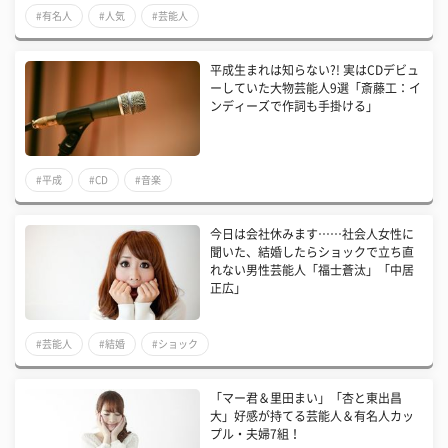
#有名人
#人気
#芸能人
平成生まれは知らない?! 実はCDデビュ
ーしていた大物芸能人9選「斎藤工：イ
ンディーズで作詞も手掛ける」
#平成
#CD
#音楽
今日は会社休みます……社会人女性に
聞いた、結婚したらショックで立ち直
れない男性芸能人「福士蒼汰」「中居
正広」
#芸能人
#結婚
#ショック
「マー君＆里田まい」「杏と東出昌
大」好感が持てる芸能人＆有名人カッ
プル・夫婦7組！