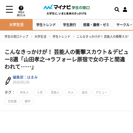
学生の
窓口とは
大学生活
学生トレンド
学生旅行
授業・履修・ゼミ
サークル・
学生の窓口トップ
大学生活
学生トレンド
こんなきっかけが！ 芸能人の衝撃スカウ
こんなきっかけが！ 芸能人の衝撃スカウト＆デビュ
ー8選「山田孝之→ラフォーレ原宿で女の子と間違
われて……」
編集部：はまみ
2016/01/26
タグ：
有名人
人気
芸能人
大人
過去
デビュー
豆知識
雑学