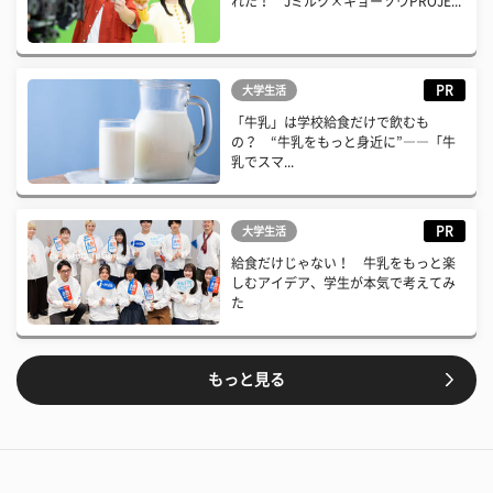
れた！ Jミルク×キョーソウPROJE...
PR
大学生活
「牛乳」は学校給食だけで飲むも
の？ “牛乳をもっと身近に”――「牛
乳でスマ...
PR
大学生活
給食だけじゃない！ 牛乳をもっと楽
しむアイデア、学生が本気で考えてみ
た
もっと見る