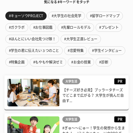
気になる #キーワード をタッチ
#キョーソウPROJECT
#大学生の社会見学
#留学ロードマップ
#ガクラボ
#お仕事図鑑
#先輩ロールモデル
#プレゼント
#ほんとにいい会社見つけ隊！
#大学生正直レビュー
#学生の君に伝えたい３つのこと
#恋愛特集
#学生インタビュー
#特集企画
#もやもや解決ゼミ
#お金の授業
#診断
PR
大学生活
【チーズ好き必見】ブッラータチーズ
でどこまで広がる？ 大学生が挑んだ自
由す...
PR
大学生活
#ぎゅ〜〜にゅー！学生の発想から生ま