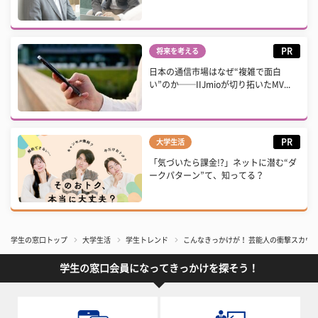
PR
将来を考える
日本の通信市場はなぜ“複雑で面白
い”のか──IIJmioが切り拓いたMV...
PR
大学生活
「気づいたら課金!?」ネットに潜む“ダ
ークパターン”て、知ってる？
学生の窓口トップ
大学生活
学生トレンド
こんなきっかけが！ 芸能人の衝撃スカウ
学生の窓口会員になってきっかけを探そう！