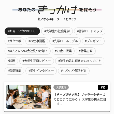
気になる #キーワード をタッチ
#キョーソウPROJECT
#大学生の社会見学
#留学ロードマップ
#ガクラボ
#お仕事図鑑
#先輩ロールモデル
#プレゼント
#ほんとにいい会社見つけ隊！
#お金の授業
#特集企画
#診断
#大学生正直レビュー
#学生の君に伝えたい３つのこと
#恋愛特集
#学生インタビュー
#もやもや解決ゼミ
PR
大学生活
【チーズ好き必見】ブッラータチーズ
でどこまで広がる？ 大学生が挑んだ自
由す...