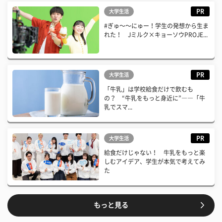
PR
大学生活
#ぎゅ〜〜にゅー！学生の発想から生ま
れた！ Jミルク×キョーソウPROJE...
PR
大学生活
「牛乳」は学校給食だけで飲むも
の？ “牛乳をもっと身近に”――「牛
乳でスマ...
PR
大学生活
給食だけじゃない！ 牛乳をもっと楽
しむアイデア、学生が本気で考えてみ
た
もっと見る