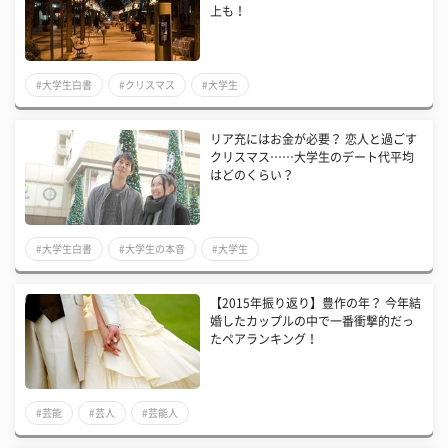
上も！
#大学生白書
#クリスマス
#大学生
リア充にはお金が必要？ 恋人と過ごす
クリスマス……大学生のデート代平均
はどのくらい？
#大学生白書
#大学生の本音
#大学生
【2015年振り返り】豊作の年？ 今年結
婚したカップルの中で一番衝撃的だっ
たペアランキング！
#芸能
#芸人
#芸能人