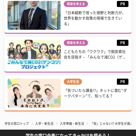
PR
将来を考える
「日本縦断で培った視野と判断力が、
世界を動かす政策の現場で生きてい
る」
PR
将来を考える
こどもたちの「ワクワク」で脱炭素社
会を目指す – 「みんなで減CO2（ゲ...
PR
大学生活
「気づいたら課金!?」ネットに潜む“ダ
ークパターン”て、知ってる？
学生の窓口トップ
入学・新生活
入学準備・新生活
「安」じゃない!? 大学生が選ぶ
学生の窓口会員になってきっかけを探そう！