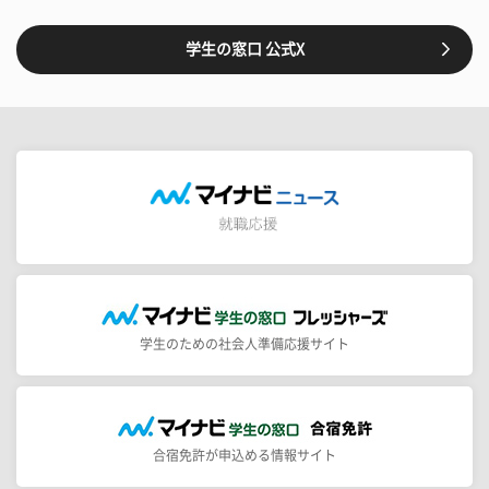
学生の窓口 公式X
学生のための社会人準備応援サイト
合宿免許が申込める情報サイト