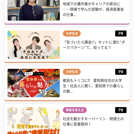
地域での農作業がキャリアの原点に
──現場で学んだ経験が、経済産業省
の仕事...
PR
大学生活
「気づいたら課金!?」ネットに潜む“ダ
ークパターン”て、知ってる？
PR
大学生活
都民もトリコに⁉ 愛知県在住の大学
生・社会人に聞く、愛知県での暮らし
の魅...
PR
将来を考える
社会を動かすキーパーソン 税理士の
仕事に密着取材！