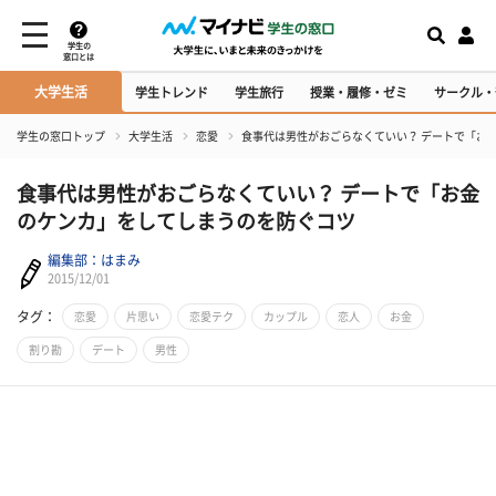
学生の
窓口とは
大学生活
学生トレンド
学生旅行
授業・履修・ゼミ
サークル・
学生の窓口トップ
大学生活
恋愛
食事代は男性がおごらなくていい？ デートで「お
食事代は男性がおごらなくていい？ デートで「お金
のケンカ」をしてしまうのを防ぐコツ
編集部：はまみ
2015/12/01
タグ：
恋愛
片思い
恋愛テク
カップル
恋人
お金
割り勘
デート
男性