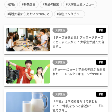
#診断
#特集企画
#お金の授業
#大学生正直レビュー
#学生の君に伝えたい３つのこと
#学生インタビュー
PR
大学生活
【チーズ好き必見】ブッラータチーズ
でどこまで広がる？ 大学生が挑んだ自
由す...
PR
大学生活
#ぎゅ〜〜にゅー！学生の発想から生ま
れた！ Jミルク×キョーソウPROJE...
PR
大学生活
「牛乳」は学校給食だけで飲むも
の？ “牛乳をもっと身近に”――「牛
乳でスマ...