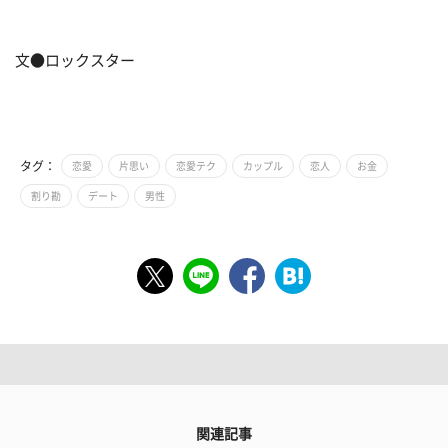
文●ロックスター
タグ：
恋愛
片思い
恋愛テク
カップル
恋人
お金
割り勘
デート
男性
関連記事