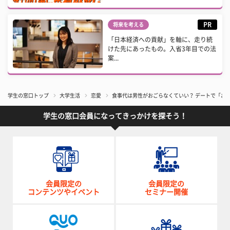
PR
将来を考える
「日本経済への貢献」を軸に、走り続
けた先にあったもの。入省3年目での法
案...
学生の窓口トップ
大学生活
恋愛
食事代は男性がおごらなくていい？ デートで「お
学生の窓口会員になってきっかけを探そう！
会員限定の
会員限定の
コンテンツやイベント
セミナー開催