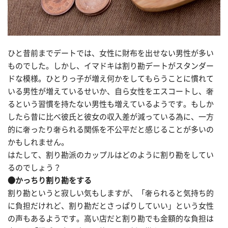
ひと昔前までデートでは、女性に財布を出せない男性が多い
ものでした。しかし、イマドキは割り勘デートがスタンダー
ドな模様。ひとりっ子が増え何かをしてもらうことに慣れて
いる男性が増えているせいか、自ら女性をエスコートし、奢
るという習慣を持たない男性も増えているようです。もしか
したら昔に比べ彼氏と彼女の収入差が減っている為に、一方
的に奢ったり奢られる関係を不公平だと感じることが多いの
かもしれません。
はたして、割り勘派のカップルはどのように割り勘をしてい
るのでしょう？
●かっちり割り勘をする
割り勘というと寂しい気もしますが、「奢られると気持ち的
に負担だけれど、割り勘だとさっぱりしていい」という女性
の声もあるようです。高い店だと割り勘でも金額的な負担は