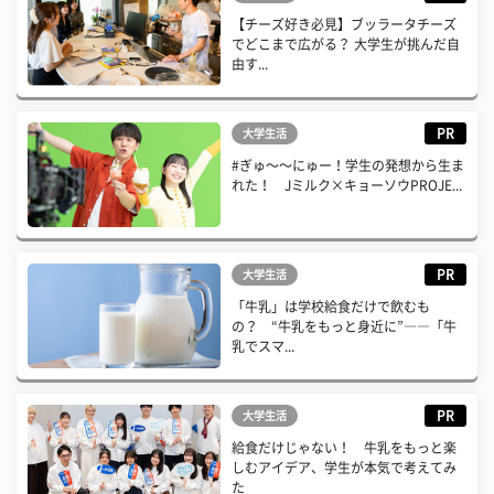
【チーズ好き必見】ブッラータチーズ
でどこまで広がる？ 大学生が挑んだ自
由す...
PR
大学生活
#ぎゅ〜〜にゅー！学生の発想から生ま
れた！ Jミルク×キョーソウPROJE...
PR
大学生活
「牛乳」は学校給食だけで飲むも
の？ “牛乳をもっと身近に”――「牛
乳でスマ...
PR
大学生活
給食だけじゃない！ 牛乳をもっと楽
しむアイデア、学生が本気で考えてみ
た