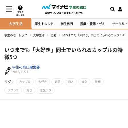
学生の
窓口とは
大学生活
学生トレンド
学生旅行
授業・履修・ゼミ
サークル・
学生の窓口トップ
大学生活
恋愛
いつまでも「大好き」同士でいられるカップルの特
いつまでも「大好き」同士でいられるカップルの特
徴5つ
学生の窓口編集部
2015/11/27
タグ：
カップル
大好き
恋愛
恋人
彼女
彼氏
ラブラブ
好き
恋愛テク