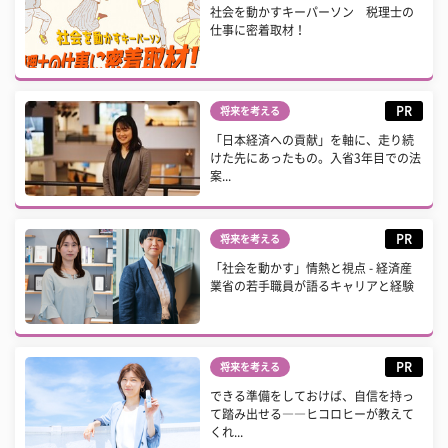
社会を動かすキーパーソン 税理士の
仕事に密着取材！
PR
将来を考える
「日本経済への貢献」を軸に、走り続
けた先にあったもの。入省3年目での法
案...
PR
将来を考える
「社会を動かす」情熱と視点 - 経済産
業省の若手職員が語るキャリアと経験
PR
将来を考える
できる準備をしておけば、自信を持っ
て踏み出せる――ヒコロヒーが教えて
くれ...