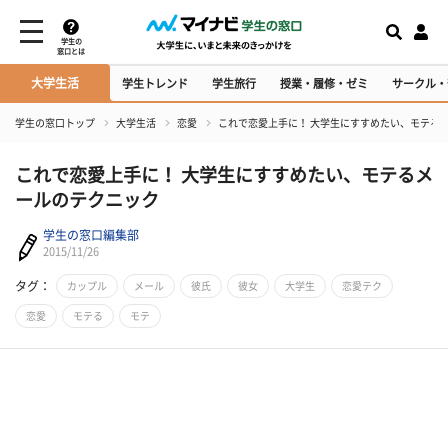
学生の
窓口とは
大学生活
学生トレンド
学生旅行
授業・履修・ゼミ
サークル・
学生の窓口トップ
大学生活
恋愛
これで恋愛上手に！ 大学生にすすめたい、モテる
これで恋愛上手に！ 大学生にすすめたい、モテるメ
ールのテクニック
学生の窓口編集部
2015/11/26
タグ：
カップル
メール
彼氏
彼女
大学生
恋愛テク
恋愛
モテる
モテ