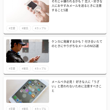
それじゃ嫌われるかも？ 恋人・好きな
人におやすみメールを送るときに注意
すること5選
#恋愛
#彼氏
#カップル
ケンカに発展するかも？ 付き合いたて
のときにやりがちなメールのNG5選
#恋愛
#彼氏
#カップル
メールベタ必見！ 好きな人に「うざ
い」と思われないために注意すべきこ
と
#恋愛
#彼氏
#カップル