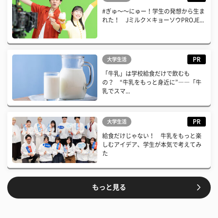
#ぎゅ〜〜にゅー！学生の発想から生ま
れた！ Jミルク×キョーソウPROJE...
PR
大学生活
「牛乳」は学校給食だけで飲むも
の？ “牛乳をもっと身近に”――「牛
乳でスマ...
PR
大学生活
給食だけじゃない！ 牛乳をもっと楽
しむアイデア、学生が本気で考えてみ
た
もっと見る