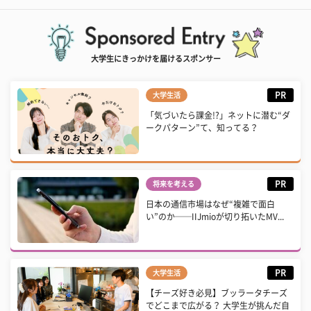
大学生にきっかけを届けるスポンサー
PR
大学生活
「気づいたら課金!?」ネットに潜む“ダ
ークパターン”て、知ってる？
PR
将来を考える
日本の通信市場はなぜ“複雑で面白
い”のか──IIJmioが切り拓いたMV...
PR
大学生活
【チーズ好き必見】ブッラータチーズ
でどこまで広がる？ 大学生が挑んだ自