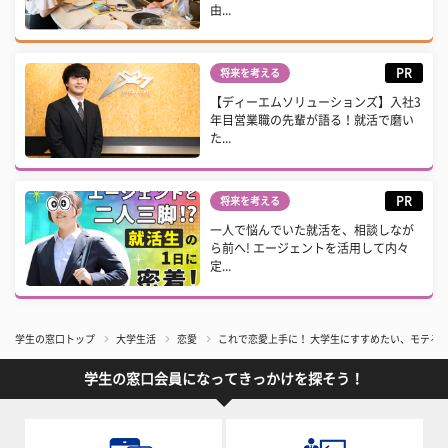
由...
PR
将来を考える
【ディーエムソリューションズ】入社3
年目営業職の先輩が語る！就活で磨い
た...
PR
将来を考える
一人で悩んでいた就活を、相談しなが
ら前へ! エージェントを活用して内々
定...
学生の窓口トップ
大学生活
恋愛
これで恋愛上手に！ 大学生にすすめたい、モテる
学生の窓口会員になってきっかけを探そう！