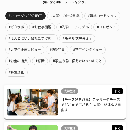
気になる #キーワード をタッチ
#キョーソウPROJECT
#大学生の社会見学
#留学ロードマップ
#ガクラボ
#お仕事図鑑
#先輩ロールモデル
#プレゼント
#ほんとにいい会社見つけ隊！
#もやもや解決ゼミ
#大学生正直レビュー
#恋愛特集
#学生インタビュー
#お金の授業
#診断
#学生の君に伝えたい３つのこと
#特集企画
PR
大学生活
【チーズ好き必見】ブッラータチーズ
でどこまで広がる？ 大学生が挑んだ自
由す...
PR
大学生活