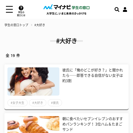
学生の
窓口とは
学生の窓口トップ
#大好き
#大好き
全
19
件
彼氏に「俺のどこが好き？」と聞かれ
たら……即答できる自信がない女子は
約3割
#女子大生
#大好き
#彼氏
朝に食べたいセブンイレブンのおすす
めパンランキング！ 3位ハム＆たまご
サンド