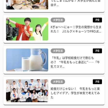
でどこまで広がる？ 大学生が挑んだ自
由す...
PR
大学生活
#ぎゅ〜〜にゅー！学生の発想から生ま
れた！ Jミルク×キョーソウPROJE...
PR
大学生活
「牛乳」は学校給食だけで飲むも
の？ “牛乳をもっと身近に”――「牛
乳でスマ...
PR
大学生活
給食だけじゃない！ 牛乳をもっと楽
しむアイデア、学生が本気で考えてみ
た