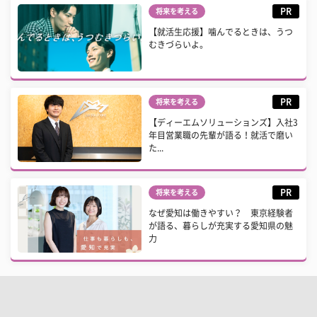
PR
将来を考える
【就活生応援】噛んでるときは、うつ
むきづらいよ。
PR
将来を考える
【ディーエムソリューションズ】入社3
年目営業職の先輩が語る！就活で磨い
た...
PR
将来を考える
なぜ愛知は働きやすい？ 東京経験者
が語る、暮らしが充実する愛知県の魅
力