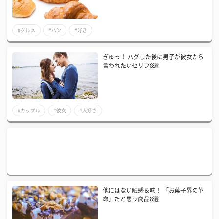
#グルメ
#パン
#好き
ぎゅっ！ ハグした後に男子が彼女から
言われたいセリフ8選
#カップル
#彼女
#大好き
他にはない触感＆味！ 「お菓子界の革
命」だと思う商品8選