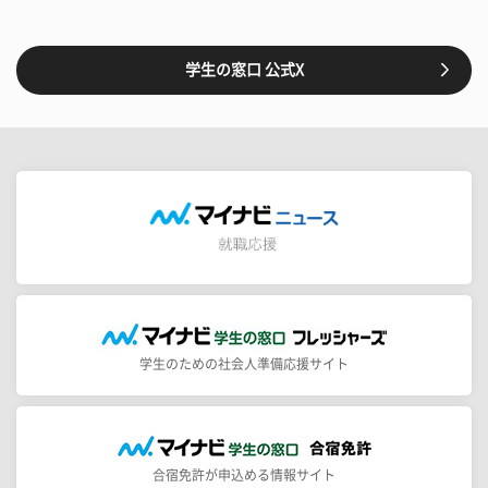
学生の窓口 公式X
学生のための社会人準備応援サイト
合宿免許が申込める情報サイト