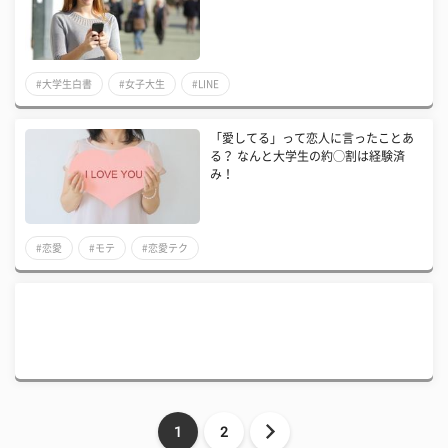
#大学生白書
#女子大生
#LINE
「愛してる」って恋人に言ったことあ
る？ ​なんと大学生の約◯割は経験済
み！
#恋愛
#モテ
#恋愛テク
1
2