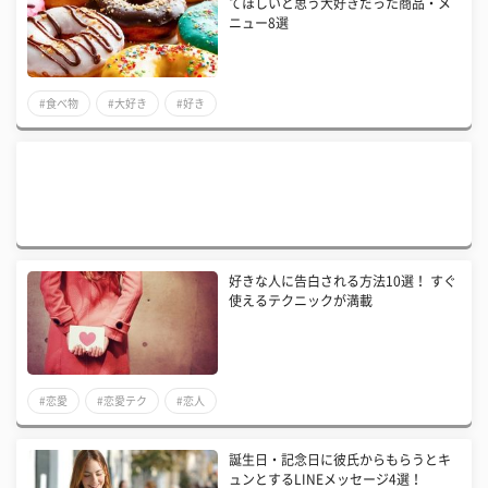
てほしいと思う大好きだった商品・メ
ニュー8選
#食べ物
#大好き
#好き
好きな人に告白される方法10選！ すぐ
使えるテクニックが満載
#恋愛
#恋愛テク
#恋人
誕生日・記念日に彼氏からもらうとキ
ュンとするLINEメッセージ4選！