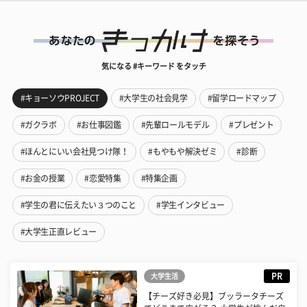
気になる #キーワード をタッチ
#キョーソウPROJECT
#大学生の社会見学
#留学ロードマップ
#ガクラボ
#お仕事図鑑
#先輩ロールモデル
#プレゼント
#ほんとにいい会社見つけ隊！
#もやもや解決ゼミ
#診断
#お金の授業
#恋愛特集
#特集企画
#学生の君に伝えたい３つのこと
#学生インタビュー
#大学生正直レビュー
PR
大学生活
【チーズ好き必見】ブッラータチーズ