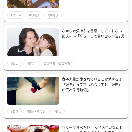
#グルメ
#お菓子
#大好き
なかなか気持ちを言葉にしてくれない
彼氏……「好き」って言わせる方法8選
#彼氏
#彼女
#彼氏持ち・彼女持ち
女子大生が愛されていると実感する！
「好き」って言われなくても「好き」
が伝わる行動9選
#恋愛
#恋愛トラブル
#恋人
もう一度食べたい！ 女子大生が復活し