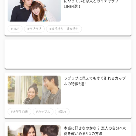
にやっている恋人とのイチャラブ
LINE4選！
#LINE
#ラブラブ
#彼氏持ち・彼女持ち
ラブラブに見えてもすぐ別れるカップ
ルの特徴5選！
#大学生白書
#カップル
#別れ
本当に好きなのかな？ 恋人の自分への
愛を確かめる5つの方法