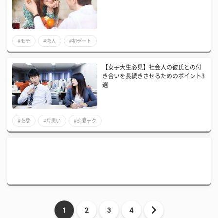
#モテ
#恋人
#初デート
【女子大生必見】社会人の彼氏との付
き合いを長続きさせるためのポイント3
選
#恋愛
#片思い
#恋愛テク
1
2
3
4