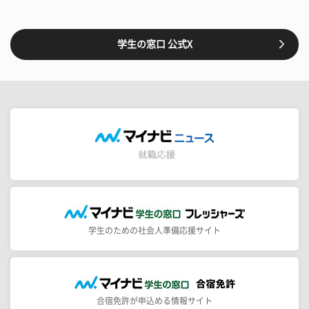
学生の窓口 公式X
学生のための社会人準備応援サイト
合宿免許が申込める情報サイト