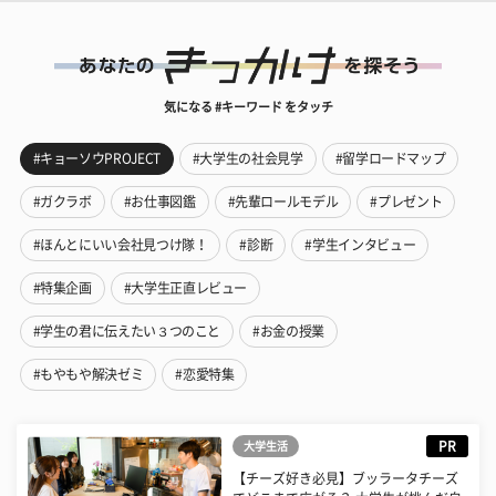
気になる #キーワード をタッチ
#キョーソウPROJECT
#大学生の社会見学
#留学ロードマップ
#ガクラボ
#お仕事図鑑
#先輩ロールモデル
#プレゼント
#ほんとにいい会社見つけ隊！
#診断
#学生インタビュー
#特集企画
#大学生正直レビュー
#学生の君に伝えたい３つのこと
#お金の授業
#もやもや解決ゼミ
#恋愛特集
PR
大学生活
【チーズ好き必見】ブッラータチーズ