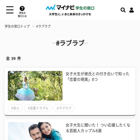
学生の
窓口とは
学生の窓口トップ
#ラブラブ
#ラブラブ
全
39
件
女子大生が彼氏との付き合いで知った
「恋愛の現実」8つ
#恋人
#恋愛トラブル
#ラブラブ
女子大生に聞いた！ つい応援したくな
る芸能人カップル8選