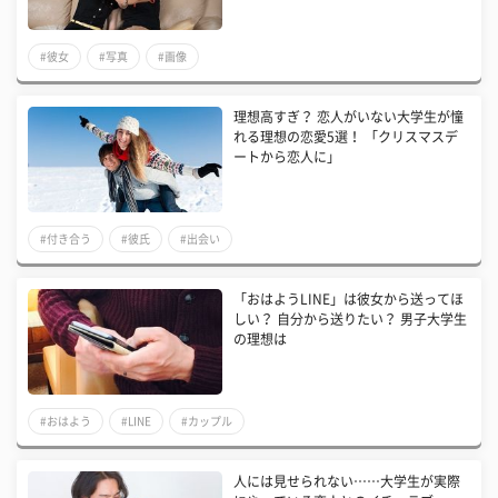
#彼女
#写真
#画像
理想高すぎ？ 恋人がいない大学生が憧
れる理想の恋愛5選！ 「クリスマスデ
ートから恋人に」
#付き合う
#彼氏
#出会い
「おはようLINE」は彼女から送ってほ
しい？ 自分から送りたい？ 男子大学生
の理想は
#おはよう
#LINE
#カップル
人には見せられない……大学生が実際