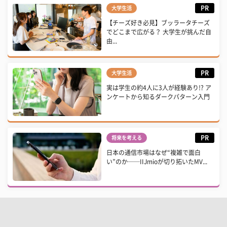
PR
大学生活
【チーズ好き必見】ブッラータチーズ
でどこまで広がる？ 大学生が挑んだ自
由...
PR
大学生活
実は学生の約4人に3人が経験あり!? ア
ンケートから知るダークパターン入門
PR
将来を考える
日本の通信市場はなぜ“複雑で面白
い”のか──IIJmioが切り拓いたMV...