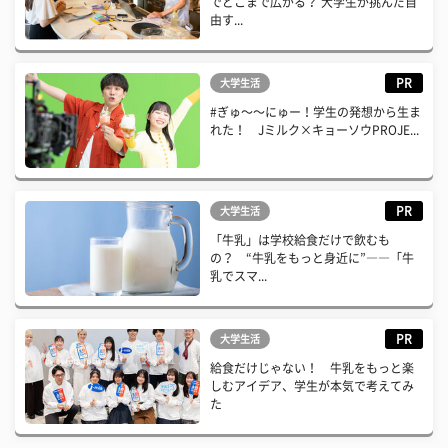
でどこまで広がる？ 大学生が挑んだ自
由す...
PR
大学生活
#ぎゅ〜〜にゅー！学生の発想から生ま
れた！ Jミルク×キョーソウPROJE...
PR
大学生活
「牛乳」は学校給食だけで飲むも
の？ “牛乳をもっと身近に”――「牛
乳でスマ...
PR
大学生活
給食だけじゃない！ 牛乳をもっと楽
しむアイデア、学生が本気で考えてみ
た