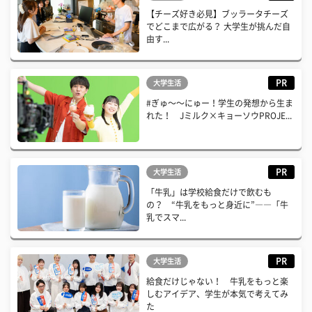
【チーズ好き必見】ブッラータチーズ
でどこまで広がる？ 大学生が挑んだ自
由す...
PR
大学生活
#ぎゅ〜〜にゅー！学生の発想から生ま
れた！ Jミルク×キョーソウPROJE...
PR
大学生活
「牛乳」は学校給食だけで飲むも
の？ “牛乳をもっと身近に”――「牛
乳でスマ...
PR
大学生活
給食だけじゃない！ 牛乳をもっと楽
しむアイデア、学生が本気で考えてみ
た