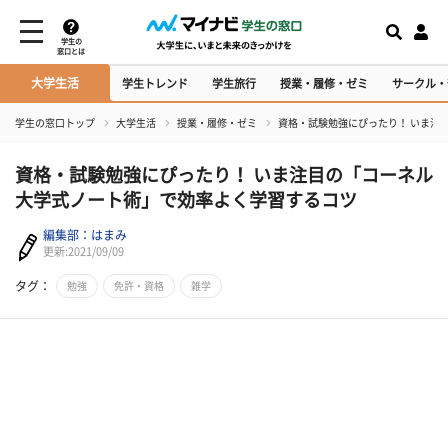
学生の
窓口とは
大学生活
学生トレンド
学生旅行
授業・履修・ゼミ
サークル・
学生の窓口トップ
大学生活
授業・履修・ゼミ
資格・試験勉強にぴったり！ いま注
資格・試験勉強にぴったり！ いま注目の「コーネル
大学式ノート術」で効率よく学習するコツ
編集部：はまみ
更新:2021/09/09
タグ：
勉強
免許・資格
雑学