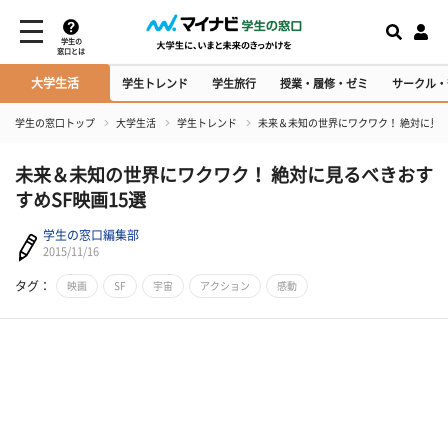
学生の
窓口とは
大学生活
学生トレンド
学生旅行
授業・履修・ゼミ
サークル・
学生の窓口トップ
大学生活
学生トレンド
未来＆未知の世界にワクワク！ 絶対に見る
未来＆未知の世界にワクワク！ 絶対に見るべきおす
すめSF映画15選
学生の窓口編集部
2015/11/16
タグ：
映画
SF
宇宙
アクション
感動