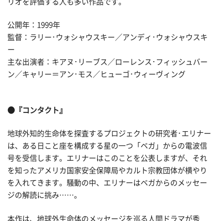
リオを評価する人も多い作品です。
公開年：1999年
監督：ラリー･ウォシャウスキー／アンディ･ウォシャウスキ
ー
主な出演者：キアヌ･リーブス／ローレンス･フィッシュバー
ン／キャリー＝アン･モス／ヒューゴ･ウィーヴィング
●『コンタクト』
地球外知的生命体を探査するプロジェクトの研究者･エリナー
は、ある日こと座を構成する星の一つ「ベガ」からの電波信
号を受信します。エリナーはこのことを公表しますが、それ
を知ったアメリカ国家安全保障局やカルト宗教団体が横やり
を入れてきます。騒動の中、エリナーはベガからのメッセー
ジの解読に挑み……。
本作は、地球外生命体のメッセージを巡る人間ドラマが秀