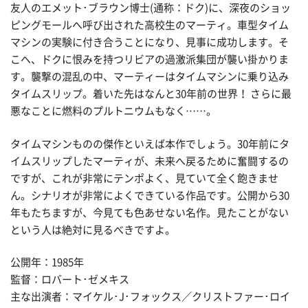
友人のエメット･ブラウン博士(通称：ドク)に、深夜のショッ
ピングモールへ呼び出された高校生のマーティ。車型タイム
マシンの実験に付き合うことになり、見事に成功します。そ
こへ、ドクに恨みを持つリビアの過激派集団が襲い掛かりま
す。襲撃の混乱の中、マーティーはタイムマシンに乗り込み
タイムスリップ。着いた先はなんと30年前の世界！ さらに最
悪なことに燃料のプルトニウムもなく……。
タイムマシンものの傑作といえば本作でしょう。30年前にタ
イムスリップしたマーティが、未来へ戻るために奮闘するの
ですが、これが非常にテンポよく、見ていて全く飽きませ
ん。シナリオが非常によくできている作品です。公開から30
年もたちますが、今見ても色あせない名作。見たことがない
という人は絶対に見るべきですよ。
公開年：1985年
監督：ロバート･ゼメキス
主な出演者：マイケル･J･フォックス／クリストファー･ロイ