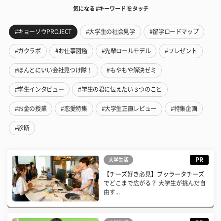
気になる #キーワード をタッチ
#キョーソウPROJECT
#大学生の社会見学
#留学ロードマップ
#ガクラボ
#お仕事図鑑
#先輩ロールモデル
#プレゼント
#ほんとにいい会社見つけ隊！
#もやもや解決ゼミ
#学生インタビュー
#学生の君に伝えたい３つのこと
#お金の授業
#恋愛特集
#大学生正直レビュー
#特集企画
#診断
PR
大学生活
【チーズ好き必見】ブッラータチーズ
でどこまで広がる？ 大学生が挑んだ自
由す...