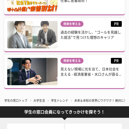
仕事に密着取材！
PR
将来を考える
過去の経験を活かし、“ゴールを見越し
た就活”で見つけた理想のキャリア
PR
将来を考える
見えない現場に光を当て、日本社会を
支える - 経済産業省・水口さんが語る...
学生の窓口トップ
大学生活
学生トレンド
未来＆未知の世界にワクワク！ 絶対に見る
学生の窓口会員になってきっかけを探そう！