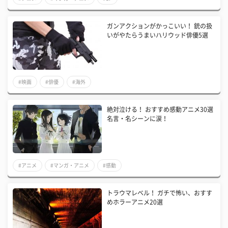
ガンアクションがかっこいい！ 銃の扱
いがやたらうまいハリウッド俳優5選
#映画
#俳優
#海外
絶対泣ける！ おすすめ感動アニメ30選
名言・名シーンに涙！
#アニメ
#マンガ・アニメ
#感動
トラウマレベル！ ガチで怖い、おすす
めホラーアニメ20選