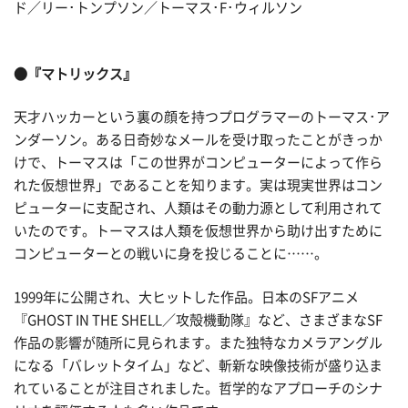
ド／リー･トンプソン／トーマス･F･ウィルソン
●『マトリックス』
天才ハッカーという裏の顔を持つプログラマーのトーマス･ア
ンダーソン。ある日奇妙なメールを受け取ったことがきっか
けで、トーマスは「この世界がコンピューターによって作ら
れた仮想世界」であることを知ります。実は現実世界はコン
ピューターに支配され、人類はその動力源として利用されて
いたのです。トーマスは人類を仮想世界から助け出すために
コンピューターとの戦いに身を投じることに……。
1999年に公開され、大ヒットした作品。日本のSFアニメ
『GHOST IN THE SHELL／攻殻機動隊』など、さまざまなSF
作品の影響が随所に見られます。また独特なカメラアングル
になる「バレットタイム」など、斬新な映像技術が盛り込ま
れていることが注目されました。哲学的なアプローチのシナ