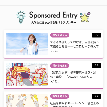
大学生にきっかけを届けるスポンサー
PR
将来を考える
できる準備をしておけば、自信を持っ
て踏み出せる――ヒコロヒーが教えて
くれ...
PR
将来を考える
【就活生必見】業界研究ー道路・舗
装・建設ー 「みんなの“あたりま
え”を...
PR
将来を考える
社会を動かすキーパーソン 税理士の