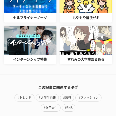
セルフライナーノーツ
もやもや解決ゼミ
インターンシップ特集
すれみの大学生あるある
この記事に関連するタグ
#トレンド
#大学生白書
#流行
#ファッション
#女子大生
#SNS