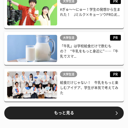
PR
大学生活
#ぎゅ〜〜にゅー！学生の発想から生ま
れた！ Jミルク×キョーソウPROJE...
PR
大学生活
「牛乳」は学校給食だけで飲むも
の？ “牛乳をもっと身近に”――「牛
乳でスマ...
PR
大学生活
給食だけじゃない！ 牛乳をもっと楽
しむアイデア、学生が本気で考えてみ
た
もっと見る