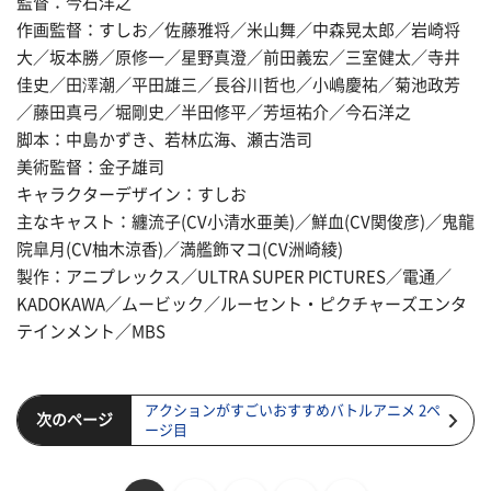
監督：今石洋之
作画監督：すしお／佐藤雅将／米山舞／中森晃太郎／岩崎将
大／坂本勝／原修一／星野真澄／前田義宏／三室健太／寺井
佳史／田澤潮／平田雄三／長谷川哲也／小嶋慶祐／菊池政芳
／藤田真弓／堀剛史／半田修平／芳垣祐介／今石洋之
脚本：中島かずき、若林広海、瀬古浩司
美術監督：金子雄司
キャラクターデザイン：すしお
主なキャスト：纏流子(CV小清水亜美)／鮮血(CV関俊彦)／鬼龍
院皐月(CV柚木涼香)／満艦飾マコ(CV洲崎綾)
製作：アニプレックス／ULTRA SUPER PICTURES／電通／
KADOKAWA／ムービック／ルーセント・ピクチャーズエンタ
テインメント／MBS
アクションがすごいおすすめバトルアニメ 2ペ
次のページ
ージ目