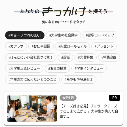
気になる #キーワード をタッチ
#キョーソウPROJECT
#大学生の社会見学
#留学ロードマップ
#ガクラボ
#お仕事図鑑
#先輩ロールモデル
#プレゼント
#ほんとにいい会社見つけ隊！
#診断
#恋愛特集
#特集企画
#大学生正直レビュー
#お金の授業
#学生インタビュー
#学生の君に伝えたい３つのこと
#もやもや解決ゼミ
PR
大学生活
【チーズ好き必見】ブッラータチーズ
でどこまで広がる？ 大学生が挑んだ自
由す...