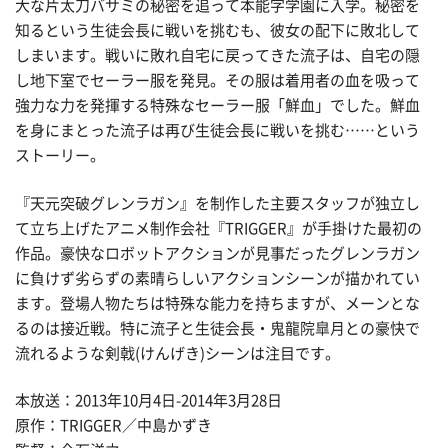
大な片太刀バサミの秘密を追って本能字学園に入学。秘密を
知るという生徒会長に戦いを挑むも、彼女の配下に敗北して
しまいます。戦いに敗れ自宅に戻ってきた流子は、自宅の隠
し地下室でセーラー服を発見。その服は着用者の血を吸って
強力な力を発揮する特殊なセーラー服「鮮血」でした。鮮血
を身にまとった流子は再び生徒会長に戦いを挑む……という
ストーリー。
『天元突破グレンラガン』を制作した主要スタッフが独立し
て立ち上げたアニメ制作会社『TRIGGER』が手掛けた最初の
作品。豪快なロボットアクションが見事だったグレンラガン
に負けず劣らずの素晴らしいアクションシーンが描かれてい
ます。登場人物たちは特殊な能力を持ちますが、メーンとな
るのは接近戦。特に流子と生徒会長・鬼龍院皐月との豪快で
流れるような剣戟(けんげき)シーンは注目です。
本放送：2013年10月4日-2014年3月28日
原作：TRIGGER／中島かずき