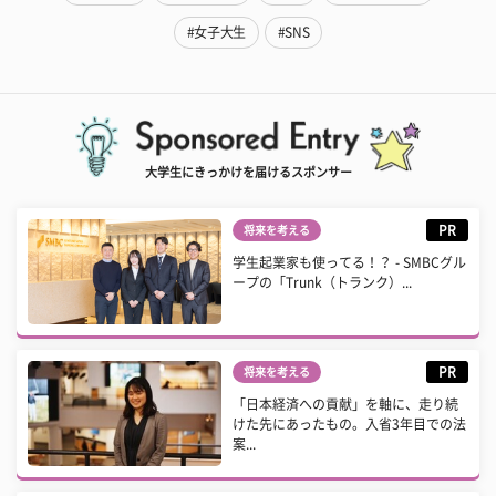
#女子大生
#SNS
大学生にきっかけを届けるスポンサー
PR
将来を考える
学生起業家も使ってる！？ - SMBCグル
ープの「Trunk（トランク）...
PR
将来を考える
「日本経済への貢献」を軸に、走り続
けた先にあったもの。入省3年目での法
案...