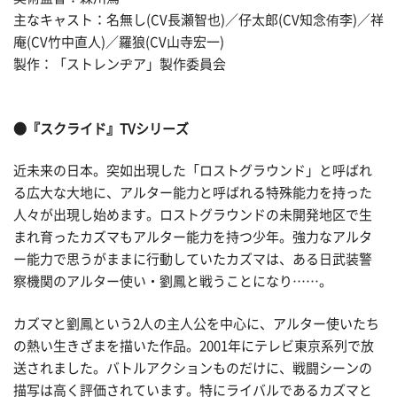
主なキャスト：名無し(CV長瀬智也)／仔太郎(CV知念侑李)／祥
庵(CV竹中直人)／羅狼(CV山寺宏一)
製作：「ストレンヂア」製作委員会
●『スクライド』TVシリーズ
近未来の日本。突如出現した「ロストグラウンド」と呼ばれ
る広大な大地に、アルター能力と呼ばれる特殊能力を持った
人々が出現し始めます。ロストグラウンドの未開発地区で生
まれ育ったカズマもアルター能力を持つ少年。強力なアルタ
ー能力で思うがままに行動していたカズマは、ある日武装警
察機関のアルター使い・劉鳳と戦うことになり……。
カズマと劉鳳という2人の主人公を中心に、アルター使いたち
の熱い生きざまを描いた作品。2001年にテレビ東京系列で放
送されました。バトルアクションものだけに、戦闘シーンの
描写は高く評価されています。特にライバルであるカズマと