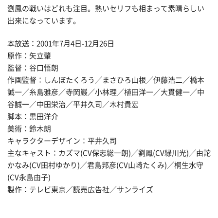
劉鳳の戦いはどれも注目。熱いセリフも相まって素晴らしい
出来になっています。
本放送：2001年7月4日-12月26日
原作：矢立肇
監督：谷口悟朗
作画監督：しんぼたくろう／まさひろ山根／伊藤浩二／橋本
誠一／糸島雅彦／寺岡巌／小林理／植田洋一／大貫健一／中
谷誠一／中田栄治／平井久司／木村貴宏
脚本：黒田洋介
美術：鈴木朗
キャラクターデザイン：平井久司
主なキャスト：カズマ(CV保志総一朗)／劉鳳(CV緑川光)／由詑
かなみ(CV田村ゆかり)／君島邦彦(CV山崎たくみ)／桐生水守
(CV永島由子)
製作：テレビ東京／読売広告社／サンライズ