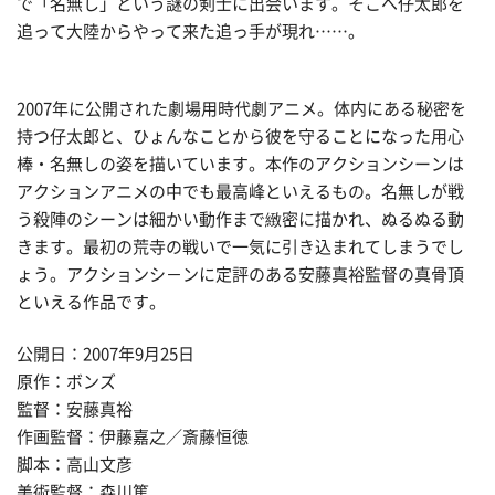
で「名無し」という謎の剣士に出会います。そこへ仔太郎を
追って大陸からやって来た追っ手が現れ……。
2007年に公開された劇場用時代劇アニメ。体内にある秘密を
持つ仔太郎と、ひょんなことから彼を守ることになった用心
棒・名無しの姿を描いています。本作のアクションシーンは
アクションアニメの中でも最高峰といえるもの。名無しが戦
う殺陣のシーンは細かい動作まで緻密に描かれ、ぬるぬる動
きます。最初の荒寺の戦いで一気に引き込まれてしまうでし
ょう。アクションシ－ンに定評のある安藤真裕監督の真骨頂
といえる作品です。
公開日：2007年9月25日
原作：ボンズ
監督：安藤真裕
作画監督：伊藤嘉之／斎藤恒徳
脚本：高山文彦
美術監督：森川篤