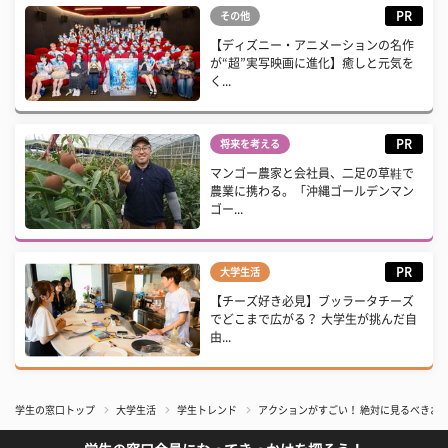
PR
その他
【ディズニー・アニメーションの名作
が“超”実写映画に進化】癒しと元気を
く...
PR
将来を考える
マンゴー農家と会社員、二足の草鞋で
農業に携わる。「沖縄ゴールデンマン
ゴー...
PR
大学生活
【チーズ好き必見】ブッラータチーズ
でどこまで広がる？ 大学生が挑んだ自
由...
学生の窓口トップ
大学生活
学生トレンド
アクションがすごい！ 絶対に見るべきおす