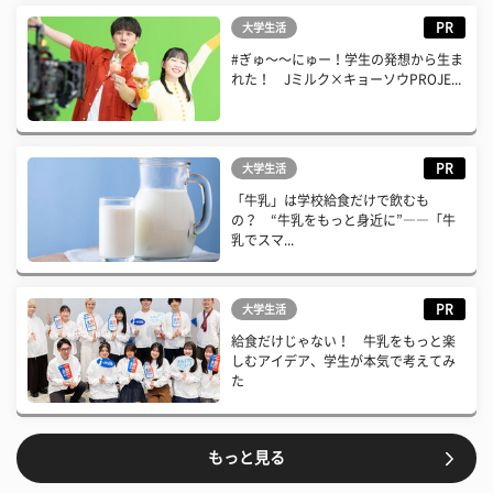
PR
大学生活
#ぎゅ〜〜にゅー！学生の発想から生ま
れた！ Jミルク×キョーソウPROJE...
PR
大学生活
「牛乳」は学校給食だけで飲むも
の？ “牛乳をもっと身近に”――「牛
乳でスマ...
PR
大学生活
給食だけじゃない！ 牛乳をもっと楽
しむアイデア、学生が本気で考えてみ
た
もっと見る