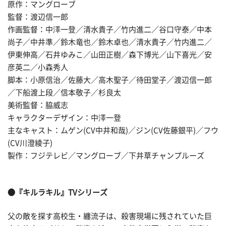
原作：マングローブ
監督：渡辺信一郎
作画監督：中澤一登／清水貴子／竹内進二／谷口守泰／中本
尚子／中井準／鈴木竜也／鈴木卓也／清水貴子／竹内進二／
伊東伸高／石井ゆみこ／山田正樹／森下博光／山下喜光／安
彦英二／小森秀人
脚本：小原信治／佐藤大／高木聖子／待田堂子／渡辺信一郎
／下船渡上段／信本敬子／杉良太
美術監督：脇威志
キャラクターデザイン：中澤一登
主なキャスト：ムゲン(CV中井和哉)／ジン(CV佐藤銀平)／フウ
(CV川澄綾子)
製作：フジテレビ／マングローブ／下井草チャンプルーズ
●『キルラキル』TVシリーズ
父の敵を探す高校生・纏流子は、殺害現場に残されていた巨