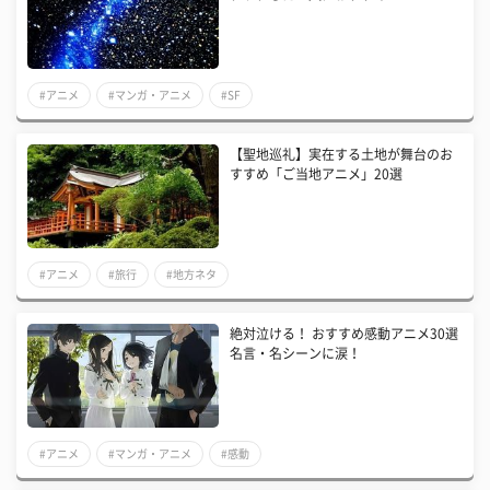
#アニメ
#マンガ・アニメ
#SF
【聖地巡礼】実在する土地が舞台のお
すすめ「ご当地アニメ」20選
#アニメ
#旅行
#地方ネタ
絶対泣ける！ おすすめ感動アニメ30選
名言・名シーンに涙！
#アニメ
#マンガ・アニメ
#感動