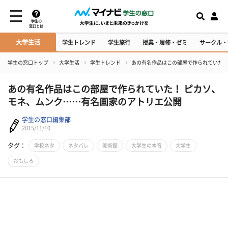
学生の
窓口とは
大学生活
学生トレンド
学生旅行
授業・履修・ゼミ
サークル・
学生の窓口トップ
大学生活
学生トレンド
あの有名作品はこの部屋で作られていた！
あの有名作品はこの部屋で作られていた！ ピカソ、
モネ、ムンク……有名画家のアトリエ公開
学生の窓口編集部
2015/11/10
タグ：
学校ネタ
ネタバレ
美術館
大学生の本音
大学生
おもしろ