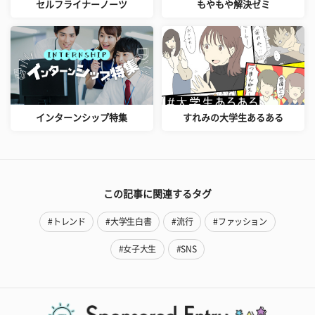
セルフライナーノーツ
もやもや解決ゼミ
インターンシップ特集
すれみの大学生あるある
この記事に関連するタグ
#トレンド
#大学生白書
#流行
#ファッション
#女子大生
#SNS