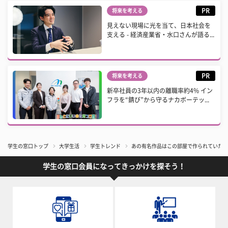
PR
将来を考える
見えない現場に光を当て、日本社会を
支える - 経済産業省・水口さんが語る...
PR
将来を考える
新卒社員の3年以内の離職率約4% イン
フラを“錆び”から守るナカボーテッ...
学生の窓口トップ
大学生活
学生トレンド
あの有名作品はこの部屋で作られていた！
学生の窓口会員になってきっかけを探そう！