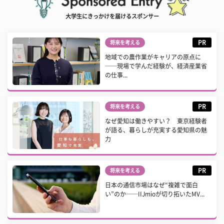
大学生にきっかけを届けるスポンサー
PR
将来を考える
地域での農作業がキャリアの原点に
──現場で学んだ経験が、経済産業省
の仕事...
PR
将来を考える
なぜ愛知は働きやすい？ 東京経験者
が語る、暮らしが充実する愛知県の魅
力
PR
将来を考える
日本の通信市場はなぜ“複雑で面白
い”のか──IIJmioが切り拓いたMV...