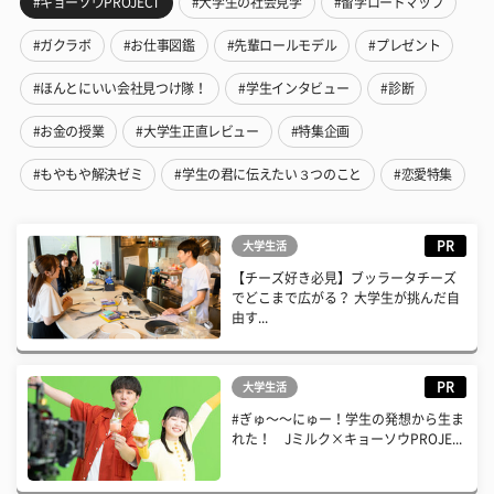
#キョーソウPROJECT
#大学生の社会見学
#留学ロードマップ
#ガクラボ
#お仕事図鑑
#先輩ロールモデル
#プレゼント
#ほんとにいい会社見つけ隊！
#学生インタビュー
#診断
#お金の授業
#大学生正直レビュー
#特集企画
#もやもや解決ゼミ
#学生の君に伝えたい３つのこと
#恋愛特集
PR
大学生活
【チーズ好き必見】ブッラータチーズ
でどこまで広がる？ 大学生が挑んだ自
由す...
PR
大学生活
#ぎゅ〜〜にゅー！学生の発想から生ま
れた！ Jミルク×キョーソウPROJE...