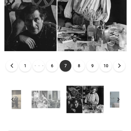
1
・・・
6
7
8
9
10