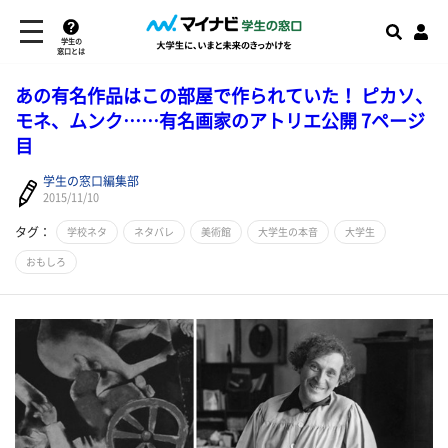
学生の
窓口とは
あの有名作品はこの部屋で作られていた！ ピカソ、
モネ、ムンク……有名画家のアトリエ公開 7ページ
目
学生の窓口編集部
2015/11/10
タグ：
学校ネタ
ネタバレ
美術館
大学生の本音
大学生
おもしろ