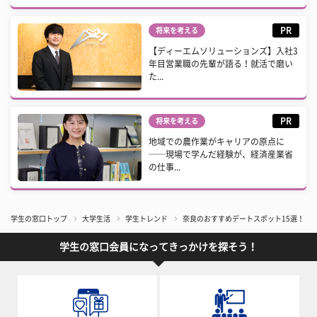
PR
将来を考える
【ディーエムソリューションズ】入社3
年目営業職の先輩が語る！就活で磨い
た...
PR
将来を考える
地域での農作業がキャリアの原点に
──現場で学んだ経験が、経済産業省
の仕事...
学生の窓口トップ
大学生活
学生トレンド
奈良のおすすめデートスポット15選！ 
学生の窓口会員になってきっかけを探そう！