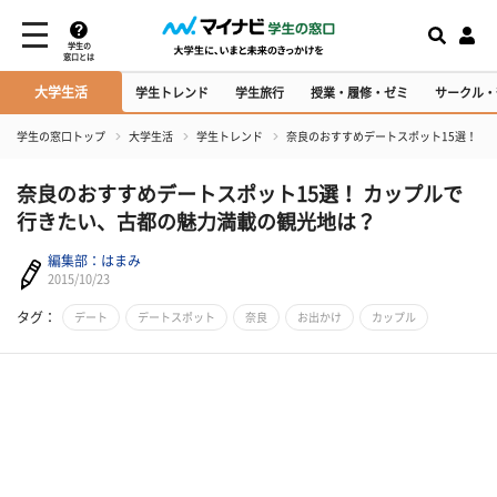
学生の
窓口とは
大学生活
学生トレンド
学生旅行
授業・履修・ゼミ
サークル・
学生の窓口トップ
大学生活
学生トレンド
奈良のおすすめデートスポット15選！ 
奈良のおすすめデートスポット15選！ カップルで
行きたい、古都の魅力満載の観光地は？
編集部：はまみ
2015/10/23
タグ：
デート
デートスポット
奈良
お出かけ
カップル