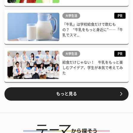
PR
大学生活
「牛乳」は学校給食だけで飲むも
の？ “牛乳をもっと身近に”――「牛
乳でスマ...
PR
大学生活
給食だけじゃない！ 牛乳をもっと楽
しむアイデア、学生が本気で考えてみ
た
もっと見る