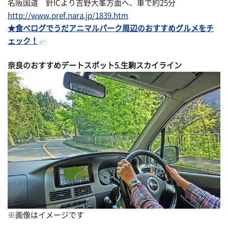
名阪国道 針ICより吉野大峯方面へ、車で約25分
http://www.pref.nara.jp/1839.htm
★食べログでうだアニマルパーク周辺のおすすめグルメをチ
ェック！
奈良のおすすめデートスポット5.生駒スカイライン
※画像はイメージです