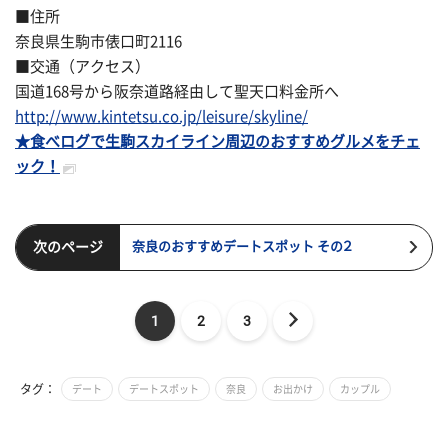
■住所
奈良県生駒市俵口町2116
■交通（アクセス）
国道168号から阪奈道路経由して聖天口料金所へ
http://www.kintetsu.co.jp/leisure/skyline/
★食べログで生駒スカイライン周辺のおすすめグルメをチェ
ック！
次のページ
奈良のおすすめデートスポット その２
1
2
3
タグ：
デート
デートスポット
奈良
お出かけ
カップル