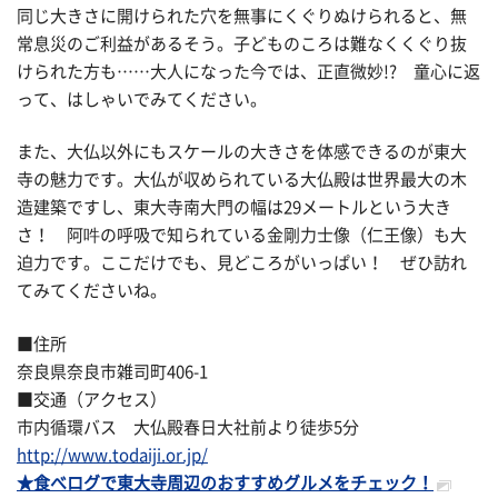
同じ大きさに開けられた穴を無事にくぐりぬけられると、無
常息災のご利益があるそう。子どものころは難なくくぐり抜
けられた方も……大人になった今では、正直微妙!? 童心に返
って、はしゃいでみてください。
また、大仏以外にもスケールの大きさを体感できるのが東大
寺の魅力です。大仏が収められている大仏殿は世界最大の木
造建築ですし、東大寺南大門の幅は29メートルという大き
さ！ 阿吽の呼吸で知られている金剛力士像（仁王像）も大
迫力です。ここだけでも、見どころがいっぱい！ ぜひ訪れ
てみてくださいね。
■住所
奈良県奈良市雑司町406-1
■交通（アクセス）
市内循環バス 大仏殿春日大社前より徒歩5分
http://www.todaiji.or.jp/
★食べログで東大寺周辺のおすすめグルメをチェック！