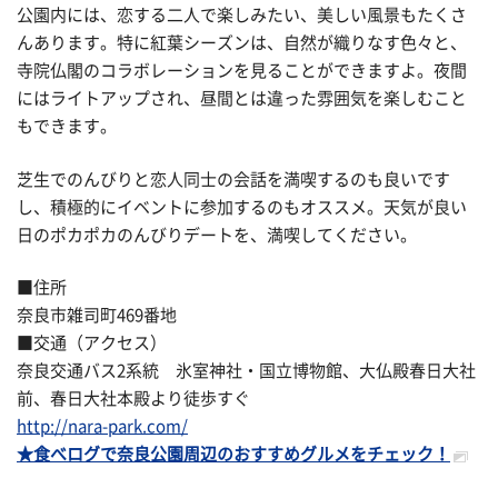
公園内には、恋する二人で楽しみたい、美しい風景もたくさ
んあります。特に紅葉シーズンは、自然が織りなす色々と、
寺院仏閣のコラボレーションを見ることができますよ。夜間
にはライトアップされ、昼間とは違った雰囲気を楽しむこと
もできます。
芝生でのんびりと恋人同士の会話を満喫するのも良いです
し、積極的にイベントに参加するのもオススメ。天気が良い
日のポカポカのんびりデートを、満喫してください。
■住所
奈良市雑司町469番地
■交通（アクセス）
奈良交通バス2系統 氷室神社・国立博物館、大仏殿春日大社
前、春日大社本殿より徒歩すぐ
http://nara-park.com/
★食べログで奈良公園周辺のおすすめグルメをチェック！