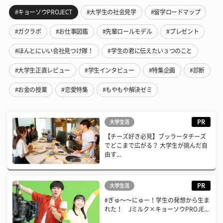
#キョーソウPROJECT
#大学生の社会見学
#留学ロードマップ
#ガクラボ
#お仕事図鑑
#先輩ロールモデル
#プレゼント
#ほんとにいい会社見つけ隊！
#学生の君に伝えたい３つのこと
#大学生正直レビュー
#学生インタビュー
#特集企画
#診断
#お金の授業
#恋愛特集
#もやもや解決ゼミ
PR
大学生活
【チーズ好き必見】ブッラータチーズ
でどこまで広がる？ 大学生が挑んだ自
由す...
PR
大学生活
#ぎゅ〜〜にゅー！学生の発想から生ま
れた！ Jミルク×キョーソウPROJE...