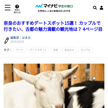
学生の
窓口とは
奈良のおすすめデートスポット15選！ カップルで
行きたい、古都の魅力満載の観光地は？ 4ページ目
編集部：はまみ
2015/10/23
タグ：
デート
デートスポット
奈良
お出かけ
カップル