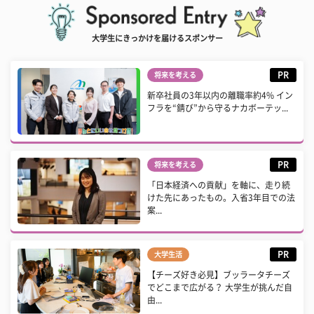
大学生にきっかけを届けるスポンサー
PR
将来を考える
新卒社員の3年以内の離職率約4% イン
フラを“錆び”から守るナカボーテッ...
PR
将来を考える
「日本経済への貢献」を軸に、走り続
けた先にあったもの。入省3年目での法
案...
PR
大学生活
【チーズ好き必見】ブッラータチーズ
でどこまで広がる？ 大学生が挑んだ自
由...