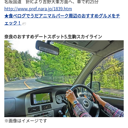
名阪国道 針ICより吉野大峯方面へ、車で約25分
http://www.pref.nara.jp/1839.htm
★食べログでうだアニマルパーク周辺のおすすめグルメをチ
ェック！
奈良のおすすめデートスポット5.生駒スカイライン
※画像はイメージです