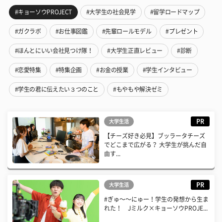
#キョーソウPROJECT
#大学生の社会見学
#留学ロードマップ
#ガクラボ
#お仕事図鑑
#先輩ロールモデル
#プレゼント
#ほんとにいい会社見つけ隊！
#大学生正直レビュー
#診断
#恋愛特集
#特集企画
#お金の授業
#学生インタビュー
#学生の君に伝えたい３つのこと
#もやもや解決ゼミ
PR
大学生活
【チーズ好き必見】ブッラータチーズ
でどこまで広がる？ 大学生が挑んだ自
由す...
PR
大学生活
#ぎゅ〜〜にゅー！学生の発想から生ま
れた！ Jミルク×キョーソウPROJE...