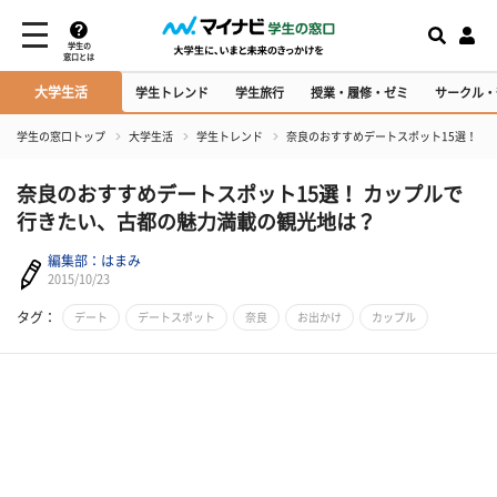
学生の
窓口とは
大学生活
学生トレンド
学生旅行
授業・履修・ゼミ
サークル・
学生の窓口トップ
大学生活
学生トレンド
奈良のおすすめデートスポット15選！ 
奈良のおすすめデートスポット15選！ カップルで
行きたい、古都の魅力満載の観光地は？
編集部：はまみ
2015/10/23
タグ：
デート
デートスポット
奈良
お出かけ
カップル