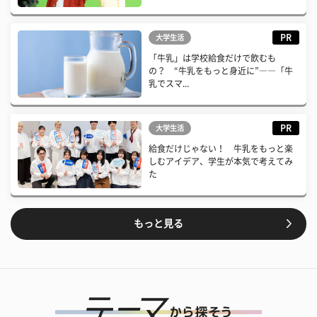
PR
大学生活
「牛乳」は学校給食だけで飲むも
の？ “牛乳をもっと身近に”――「牛
乳でスマ...
PR
大学生活
給食だけじゃない！ 牛乳をもっと楽
しむアイデア、学生が本気で考えてみ
た
もっと見る