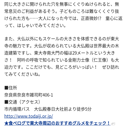
同じ大きさに開けられた穴を無事にくぐりぬけられると、無
常息災のご利益があるそう。子どものころは難なくくぐり抜
けられた方も……大人になった今では、正直微妙!? 童心に返
って、はしゃいでみてください。
また、大仏以外にもスケールの大きさを体感できるのが東大
寺の魅力です。大仏が収められている大仏殿は世界最大の木
造建築ですし、東大寺南大門の幅は29メートルという大き
さ！ 阿吽の呼吸で知られている金剛力士像（仁王像）も大
迫力です。ここだけでも、見どころがいっぱい！ ぜひ訪れ
てみてくださいね。
■住所
奈良県奈良市雑司町406-1
■交通（アクセス）
市内循環バス 大仏殿春日大社前より徒歩5分
http://www.todaiji.or.jp/
★食べログで東大寺周辺のおすすめグルメをチェック！