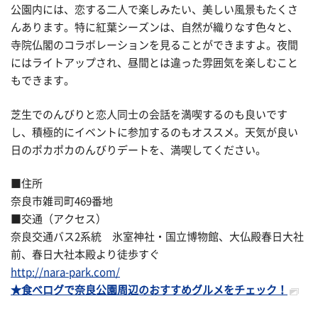
公園内には、恋する二人で楽しみたい、美しい風景もたくさ
んあります。特に紅葉シーズンは、自然が織りなす色々と、
寺院仏閣のコラボレーションを見ることができますよ。夜間
にはライトアップされ、昼間とは違った雰囲気を楽しむこと
もできます。
芝生でのんびりと恋人同士の会話を満喫するのも良いです
し、積極的にイベントに参加するのもオススメ。天気が良い
日のポカポカのんびりデートを、満喫してください。
■住所
奈良市雑司町469番地
■交通（アクセス）
奈良交通バス2系統 氷室神社・国立博物館、大仏殿春日大社
前、春日大社本殿より徒歩すぐ
http://nara-park.com/
★食べログで奈良公園周辺のおすすめグルメをチェック！