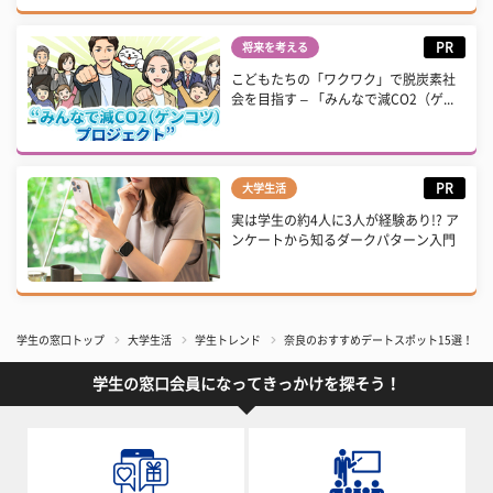
PR
将来を考える
こどもたちの「ワクワク」で脱炭素社
会を目指す – 「みんなで減CO2（ゲ...
PR
大学生活
実は学生の約4人に3人が経験あり!? ア
ンケートから知るダークパターン入門
学生の窓口トップ
大学生活
学生トレンド
奈良のおすすめデートスポット15選！ 
学生の窓口会員になってきっかけを探そう！