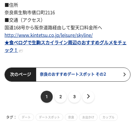
■住所
奈良県生駒市俵口町2116
■交通（アクセス）
国道168号から阪奈道路経由して聖天口料金所へ
http://www.kintetsu.co.jp/leisure/skyline/
★食べログで生駒スカイライン周辺のおすすめグルメをチェ
ック！
次のページ
奈良のおすすめデートスポット その２
1
2
3
タグ：
デート
デートスポット
奈良
お出かけ
カップル