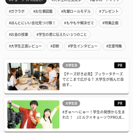
#ガクラボ
#お仕事図鑑
#先輩ロールモデル
#プレゼント
#ほんとにいい会社見つけ隊！
#もやもや解決ゼミ
#特集企画
#お金の授業
#学生の君に伝えたい３つのこと
#大学生正直レビュー
#診断
#学生インタビュー
#恋愛特集
PR
大学生活
【チーズ好き必見】ブッラータチーズ
でどこまで広がる？ 大学生が挑んだ自
由す...
PR
大学生活
#ぎゅ〜〜にゅー！学生の発想から生ま
れた！ Jミルク×キョーソウPROJE...