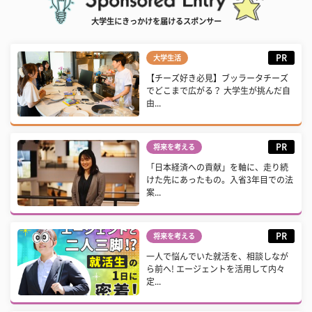
大学生にきっかけを届けるスポンサー
PR
大学生活
【チーズ好き必見】ブッラータチーズ
でどこまで広がる？ 大学生が挑んだ自
由...
PR
将来を考える
「日本経済への貢献」を軸に、走り続
けた先にあったもの。入省3年目での法
案...
PR
将来を考える
一人で悩んでいた就活を、相談しなが
ら前へ! エージェントを活用して内々
定...