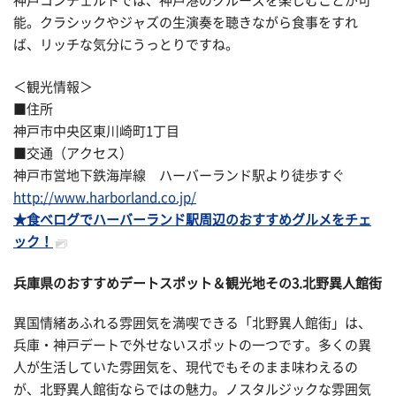
神戸コンチェルトでは、神戸港のクルーズを楽しむことが可
能。クラシックやジャズの生演奏を聴きながら食事をすれ
ば、リッチな気分にうっとりですね。
＜観光情報＞
■住所
神戸市中央区東川崎町1丁目
■交通（アクセス）
神戸市営地下鉄海岸線 ハーバーランド駅より徒歩すぐ
http://www.harborland.co.jp/
★食べログでハーバーランド駅周辺のおすすめグルメをチェ
ック！
兵庫県のおすすめデートスポット＆観光地その
3.北野異人館街
異国情緒あふれる雰囲気を満喫できる「北野異人館街」は、
兵庫・神戸デートで外せないスポットの一つです。多くの異
人が生活していた雰囲気を、現代でもそのまま味わえるの
が、北野異人館街ならではの魅力。ノスタルジックな雰囲気