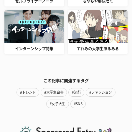
セルフライナーノーツ
もやもや解決ゼミ
インターンシップ特集
すれみの大学生あるある
この記事に関連するタグ
#トレンド
#大学生白書
#流行
#ファッション
#女子大生
#SNS