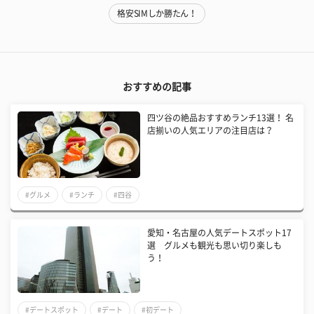
格安SIMしか勝たん！
おすすめの記事
四ツ谷の絶品おすすめランチ13選！ 名
店揃いの人気エリアの注目店は？
#グルメ
#ランチ
#四谷
愛知・名古屋の人気デートスポット17
選 グルメも観光も思い切り楽しも
う！
#デートスポット
#デート
#初デート