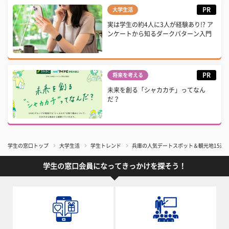
PR
大学生活
実は学生の約4人に3人が経験あり!? ア
ンケートから知るダークパターン入門
PR
将来を考える
未来を創る「シャカカチ」ってなん
だ？
学生の窓口トップ
大学生活
学生トレンド
兵庫の人気デートスポット＆観光地15選
学生の窓口会員になってきっかけを探そう！