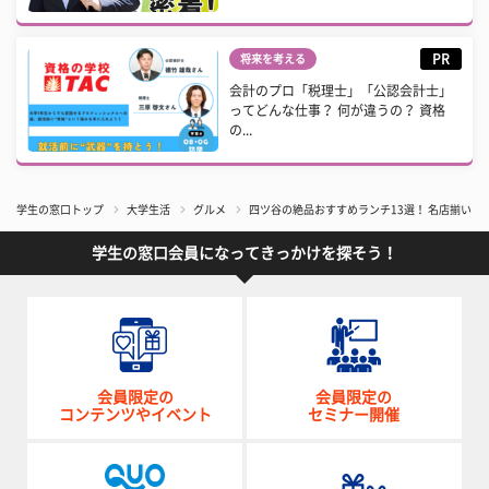
PR
将来を考える
会計のプロ「税理士」「公認会計士」
ってどんな仕事？ 何が違うの？ 資格
の...
学生の窓口トップ
大学生活
グルメ
四ツ谷の絶品おすすめランチ13選！ 名店揃いの
学生の窓口会員になってきっかけを探そう！
会員限定の
会員限定の
コンテンツやイベント
セミナー開催