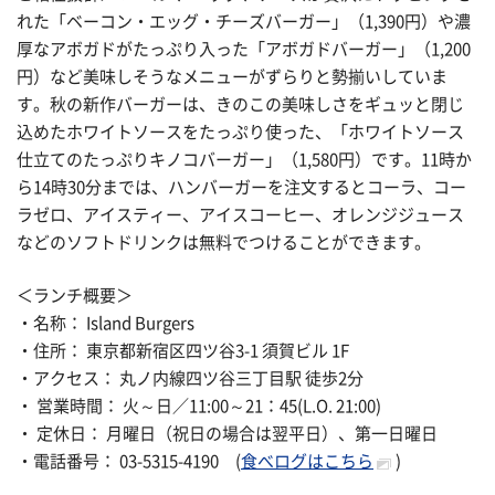
れた「ベーコン・エッグ・チーズバーガー」（1,390円）や濃
厚なアボガドがたっぷり入った「アボガドバーガー」（1,200
円）など美味しそうなメニューがずらりと勢揃いしていま
す。秋の新作バーガーは、きのこの美味しさをギュッと閉じ
込めたホワイトソースをたっぷり使った、「ホワイトソース
仕立てのたっぷりキノコバーガー」（1,580円）です。11時か
ら14時30分までは、ハンバーガーを注文するとコーラ、コー
ラゼロ、アイスティー、アイスコーヒー、オレンジジュース
などのソフトドリンクは無料でつけることができます。
＜ランチ概要＞
・名称： Island Burgers
・住所： 東京都新宿区四ツ谷3-1 須賀ビル 1F
・アクセス： 丸ノ内線四ツ谷三丁目駅 徒歩2分
・ 営業時間： 火～日／11:00～21：45(L.O. 21:00)
・ 定休日： 月曜日（祝日の場合は翌平日）、第一日曜日
・電話番号： 03-5315-4190 (
食べログはこちら
)