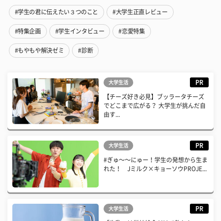
#学生の君に伝えたい３つのこと
#大学生正直レビュー
#特集企画
#学生インタビュー
#恋愛特集
#もやもや解決ゼミ
#診断
PR
大学生活
【チーズ好き必見】ブッラータチーズ
でどこまで広がる？ 大学生が挑んだ自
由す...
PR
大学生活
#ぎゅ〜〜にゅー！学生の発想から生ま
れた！ Jミルク×キョーソウPROJE...
PR
大学生活