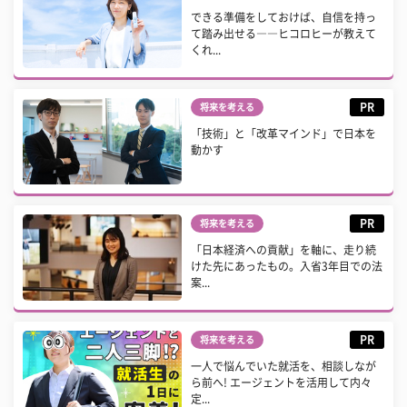
できる準備をしておけば、自信を持っ
て踏み出せる――ヒコロヒーが教えて
くれ...
PR
将来を考える
「技術」と「改革マインド」で日本を
動かす
PR
将来を考える
「日本経済への貢献」を軸に、走り続
けた先にあったもの。入省3年目での法
案...
PR
将来を考える
一人で悩んでいた就活を、相談しなが
ら前へ! エージェントを活用して内々
定...