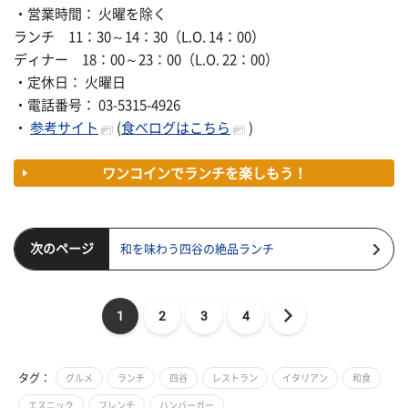
・営業時間： 火曜を除く
ランチ 11：30～14：30（L.O. 14：00）
ディナー 18：00～23：00（L.O. 22：00）
・定休日： 火曜日
・電話番号： 03-5315-4926
・
参考サイト
(
食べログはこちら
)
ワンコインでランチを楽しもう！
次のページ
和を味わう四谷の絶品ランチ
1
2
3
4
タグ：
グルメ
ランチ
四谷
レストラン
イタリアン
和食
エスニック
フレンチ
ハンバーガー