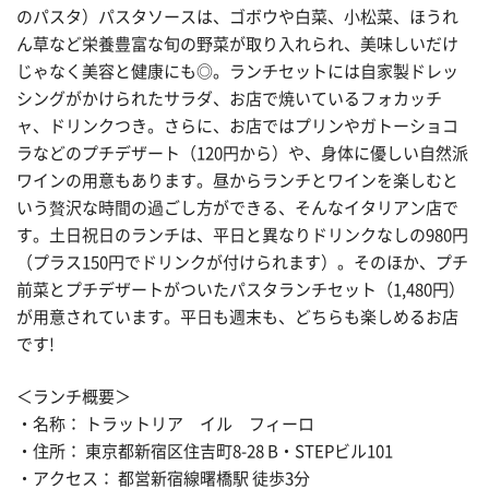
のパスタ）パスタソースは、ゴボウや白菜、小松菜、ほうれ
ん草など栄養豊富な旬の野菜が取り入れられ、美味しいだけ
じゃなく美容と健康にも◎。ランチセットには自家製ドレッ
シングがかけられたサラダ、お店で焼いているフォカッチ
ャ、ドリンクつき。さらに、お店ではプリンやガトーショコ
ラなどのプチデザート（120円から）や、身体に優しい自然派
ワインの用意もあります。昼からランチとワインを楽しむと
いう贅沢な時間の過ごし方ができる、そんなイタリアン店で
す。土日祝日のランチは、平日と異なりドリンクなしの980円
（プラス150円でドリンクが付けられます）。そのほか、プチ
前菜とプチデザートがついたパスタランチセット（1,480円）
が用意されています。平日も週末も、どちらも楽しめるお店
です!
＜ランチ概要＞
・名称： トラットリア イル フィーロ
・住所： 東京都新宿区住吉町8-28 B・STEPビル101
・アクセス： 都営新宿線曙橋駅 徒歩3分