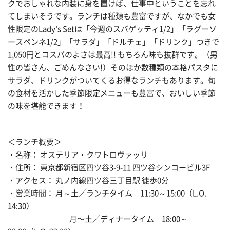
クでおしゃれな内装に身を置けば、仕事中ということを忘れ
てしまいそうです。ランチは種類も豊富ですが、なかでも女
性限定のLady's Setは「今週のスパゲッティ1/2」「ラグーソ
ースペンネ1/2」「サラダ」「ドルチェ」「ドリンク」つきで
1,050円とコスパのよさは最高!! もちろん味も抜群です。（男
性の皆さん、ごめんなさい!）そのほか数種類の本格パスタに
サラダ、ドリンクがついてくるお得なランチもあります。旬
の食材を活かした季節限定メニューも豊富で、おいしい季節
の味を堪能できます！
＜ランチ概要＞
・名称： オステリア・クワトロヴァッリ
・住所： 東京都新宿区四ツ谷3-9-11 四ツ谷シンコービル3F
・アクセス： 丸ノ内線四ツ谷三丁目駅 徒歩0分
・営業時間： 月～土／ランチタイム 11:30～15:00（L.O.
14:30）
月〜土／ディナータイム 18:00～