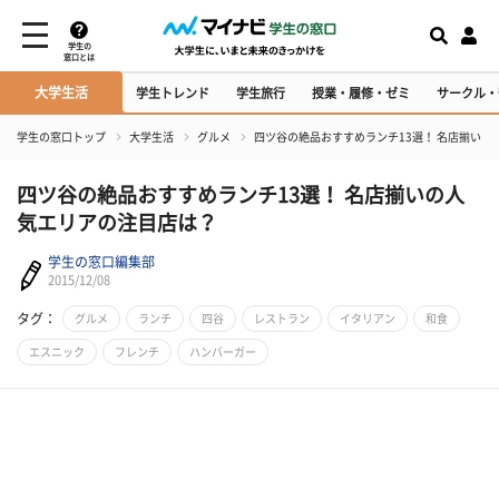
学生の
窓口とは
大学生活
学生トレンド
学生旅行
授業・履修・ゼミ
サークル・
学生の窓口トップ
大学生活
グルメ
四ツ谷の絶品おすすめランチ13選！ 名店揃いの
四ツ谷の絶品おすすめランチ13選！ 名店揃いの人
気エリアの注目店は？
学生の窓口編集部
2015/12/08
タグ：
グルメ
ランチ
四谷
レストラン
イタリアン
和食
エスニック
フレンチ
ハンバーガー