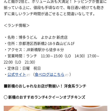
んと麺が2倍と、ボリューム派も大満足！ トッピングが豊富に
揃っている上に、値段も手頃なので、毎日通い続けても飽き
ずに楽しいランチ時間が過ごせること間違いなしです。
＜ランチ情報＞
・名称：博多うどん よかよか 新虎店
・住所：京都港区西新橋2-18-9 森山ビル1F
・アクセス：JR新橋駅から徒歩８分
・営業時間：ランチ 11:30～15:00（LO 14:30）17:00～
22:00（LO 21:30）
・定休日：日曜 祝日
・
公式サイト
（
食べログはこちら
）
■新橋のおしゃれなお店が勢揃い！ 洋食系ランチ
◯
新橋のおすすめランチ4
クイーンオブチキンズ