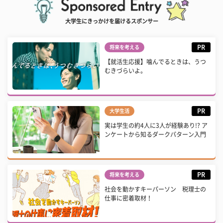
大学生にきっかけを届けるスポンサー
PR
将来を考える
【就活生応援】噛んでるときは、うつ
むきづらいよ。
PR
大学生活
実は学生の約4人に3人が経験あり!? ア
ンケートから知るダークパターン入門
PR
将来を考える
社会を動かすキーパーソン 税理士の
仕事に密着取材！