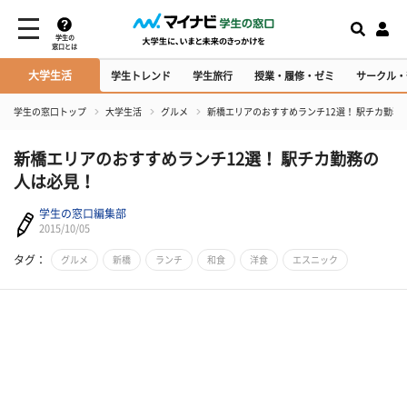
学生の
窓口とは
大学生活
学生トレンド
学生旅行
授業・履修・ゼミ
サークル・
学生の窓口トップ
大学生活
グルメ
新橋エリアのおすすめランチ12選！ 駅チカ勤務
新橋エリアのおすすめランチ12選！ 駅チカ勤務の
人は必見！
学生の窓口編集部
2015/10/05
タグ：
グルメ
新橋
ランチ
和食
洋食
エスニック