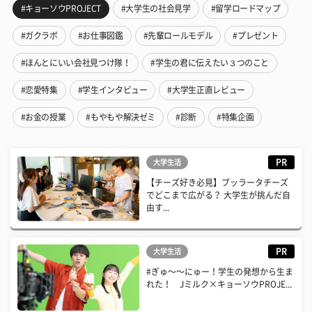
#キョーソウPROJECT
#大学生の社会見学
#留学ロードマップ
#ガクラボ
#お仕事図鑑
#先輩ロールモデル
#プレゼント
#ほんとにいい会社見つけ隊！
#学生の君に伝えたい３つのこと
#恋愛特集
#学生インタビュー
#大学生正直レビュー
#お金の授業
#もやもや解決ゼミ
#診断
#特集企画
PR
大学生活
【チーズ好き必見】ブッラータチーズ
でどこまで広がる？ 大学生が挑んだ自
由す...
PR
大学生活
#ぎゅ〜〜にゅー！学生の発想から生ま
れた！ Jミルク×キョーソウPROJE...