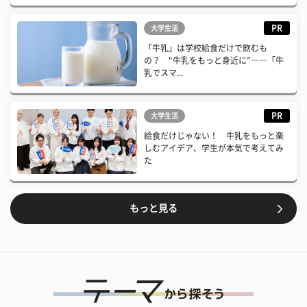
PR
大学生活
「牛乳」は学校給食だけで飲むも
の？ “牛乳をもっと身近に”――「牛
乳でスマ...
PR
大学生活
給食だけじゃない！ 牛乳をもっと楽
しむアイデア、学生が本気で考えてみ
た
もっと見る