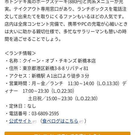
市トンテキ風のポークステーキ(880円)と肉系メニューが充
実。テイクアウト専用窓口があり、ランチボックスを電話注
文して出来たてを取りにくるファンもいるほどの人気です。
店内は全席コンセント完備で、携帯やPCの充電が心細いとき
は大いに助かる親切仕様で、多忙なサラリーマンも憩いの時
間を過ごせることでしょう。
＜ランチ情報＞
・名称：クイーン・オブ・チキンズ 新橋本店
・住所：東京都港区新橋3-8-8 リバティ81
・アクセス：新橋駅 Ａ1出口より徒歩３分
・営業時間：月～金／ランチ 11:30～14:00（L.O.13:30）デ
ィナー 17:00～23:30（L.O.22:30）
土日祝／15:00～23:30（L.O.22:30）
・定休日：なし
・電話番号：03-6809-2595
・
公式サイト
（
食べログはこちら
）