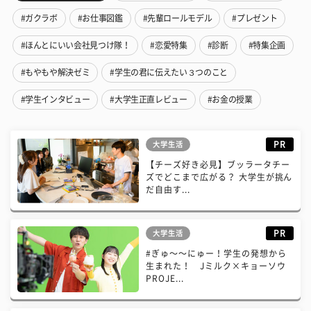
#ガクラボ
#お仕事図鑑
#先輩ロールモデル
#プレゼント
#ほんとにいい会社見つけ隊！
#恋愛特集
#診断
#特集企画
#もやもや解決ゼミ
#学生の君に伝えたい３つのこと
#学生インタビュー
#大学生正直レビュー
#お金の授業
PR
大学生活
【チーズ好き必見】ブッラータチー
ズでどこまで広がる？ 大学生が挑ん
だ自由す...
PR
大学生活
#ぎゅ〜〜にゅー！学生の発想から
生まれた！ Jミルク×キョーソウ
PROJE...