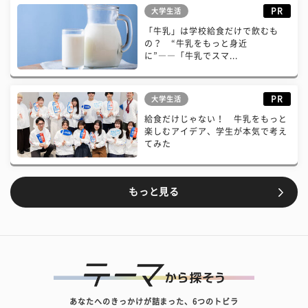
PR
大学生活
「牛乳」は学校給食だけで飲むも
の？ “牛乳をもっと身近
に”――「牛乳でスマ...
PR
大学生活
給食だけじゃない！ 牛乳をもっと
楽しむアイデア、学生が本気で考え
てみた
もっと見る
あなたへのきっかけが詰まった、6つのトビラ