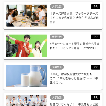
PR
大学生活
【チーズ好き必見】ブッラータチーズ
でどこまで広がる？ 大学生が挑んだ自
由す...
PR
大学生活
#ぎゅ〜〜にゅー！学生の発想から生ま
れた！ Jミルク×キョーソウPROJE...
PR
大学生活
「牛乳」は学校給食だけで飲むも
の？ “牛乳をもっと身近に”――「牛
乳でスマ...
PR
大学生活
給食だけじゃない！ 牛乳をもっと楽