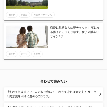
#恋愛
#遊び
#部活・サークル
恋愛に鈍感な人は要チェック！ 気にな
る男子にこっそり示す、女子の脈あり
サイン4つ
#恋愛
#モテ
#遊び
合わせて読みたい
「別れて気まずい？ 1人の取り合い？ これさえ守れば大丈夫！ サーク
ル内恋愛を円滑に進めるコツ5つ」