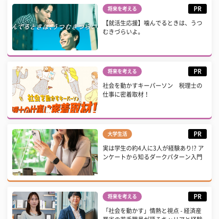
PR
将来を考える
【就活生応援】噛んでるときは、うつ
むきづらいよ。
PR
将来を考える
社会を動かすキーパーソン 税理士の
仕事に密着取材！
PR
大学生活
実は学生の約4人に3人が経験あり!? ア
ンケートから知るダークパターン入門
PR
将来を考える
「社会を動かす」情熱と視点 - 経済産