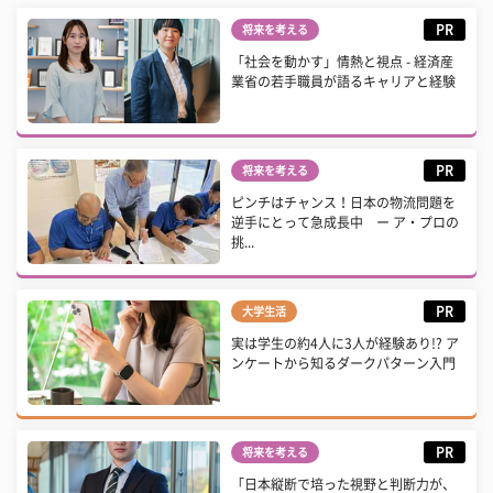
PR
将来を考える
「社会を動かす」情熱と視点 - 経済産
業省の若手職員が語るキャリアと経験
PR
将来を考える
ピンチはチャンス！日本の物流問題を
逆手にとって急成長中 ー ア・プロの
挑...
PR
大学生活
実は学生の約4人に3人が経験あり!? ア
ンケートから知るダークパターン入門
PR
将来を考える
「日本縦断で培った視野と判断力が、