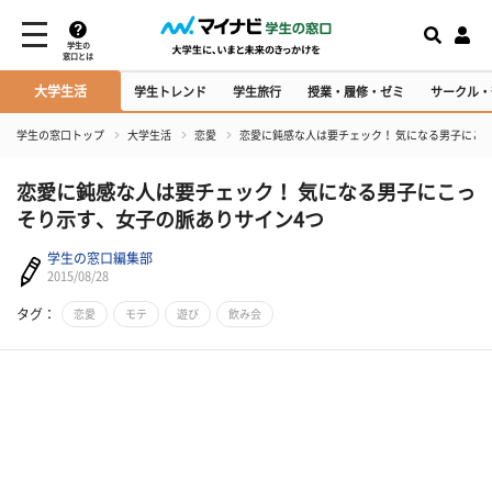
学生の
窓口とは
大学生活
学生トレンド
学生旅行
授業・履修・ゼミ
サークル・
学生の窓口トップ
大学生活
恋愛
恋愛に鈍感な人は要チェック！ 気になる男子にこ
恋愛に鈍感な人は要チェック！ 気になる男子にこっ
そり示す、女子の脈ありサイン4つ
学生の窓口編集部
2015/08/28
タグ：
恋愛
モテ
遊び
飲み会