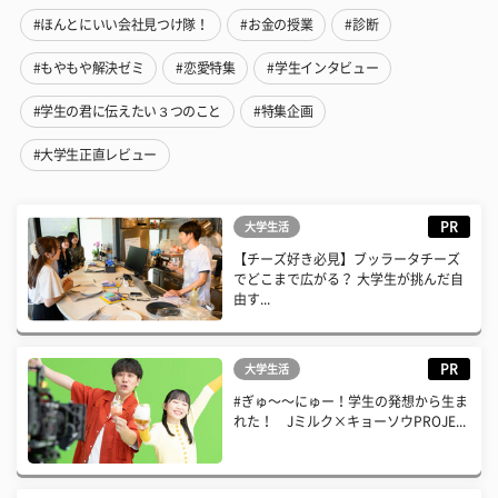
#ほんとにいい会社見つけ隊！
#お金の授業
#診断
#もやもや解決ゼミ
#恋愛特集
#学生インタビュー
#学生の君に伝えたい３つのこと
#特集企画
#大学生正直レビュー
PR
大学生活
【チーズ好き必見】ブッラータチーズ
でどこまで広がる？ 大学生が挑んだ自
由す...
PR
大学生活
#ぎゅ〜〜にゅー！学生の発想から生ま
れた！ Jミルク×キョーソウPROJE...