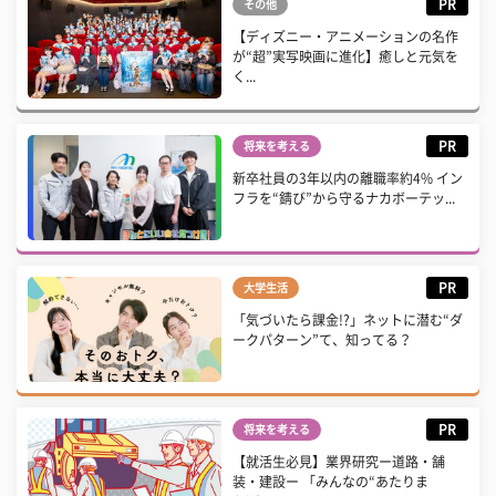
PR
その他
【ディズニー・アニメーションの名作
が“超”実写映画に進化】癒しと元気を
く...
PR
将来を考える
新卒社員の3年以内の離職率約4% イン
フラを“錆び”から守るナカボーテッ...
PR
大学生活
「気づいたら課金!?」ネットに潜む“ダ
ークパターン”て、知ってる？
PR
将来を考える
【就活生必見】業界研究ー道路・舗
装・建設ー 「みんなの“あたりま