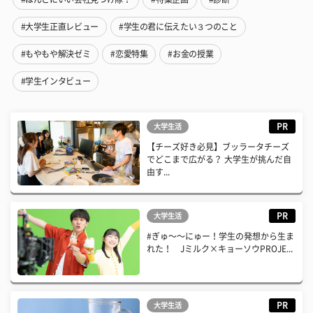
#大学生正直レビュー
#学生の君に伝えたい３つのこと
#もやもや解決ゼミ
#恋愛特集
#お金の授業
#学生インタビュー
PR
大学生活
【チーズ好き必見】ブッラータチーズ
でどこまで広がる？ 大学生が挑んだ自
由す...
PR
大学生活
#ぎゅ〜〜にゅー！学生の発想から生ま
れた！ Jミルク×キョーソウPROJE...
PR
大学生活