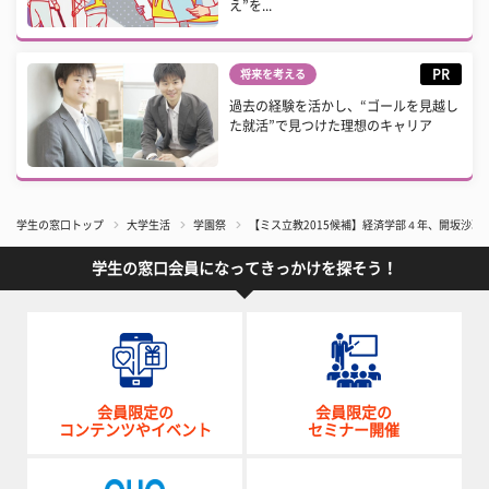
え”を...
PR
将来を考える
過去の経験を活かし、“ゴールを見越し
た就活”で見つけた理想のキャリア
学生の窓口トップ
大学生活
学園祭
【ミス立教2015候補】経済学部４年、開坂沙耶
学生の窓口会員になってきっかけを探そう！
会員限定の
会員限定の
コンテンツやイベント
セミナー開催