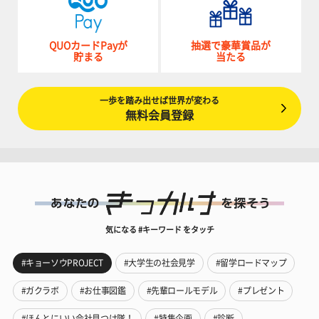
QUOカードPayが
抽選で豪華賞品が
貯まる
当たる
一歩を踏み出せば世界が変わる
無料会員登録
気になる #キーワード をタッチ
#キョーソウPROJECT
#大学生の社会見学
#留学ロードマップ
#ガクラボ
#お仕事図鑑
#先輩ロールモデル
#プレゼント
#ほんとにいい会社見つけ隊！
#特集企画
#診断