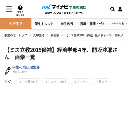
学生の
窓口とは
大学生活
学生トレンド
学生旅行
授業・履修・ゼミ
サークル・
学生の窓口トップ
大学生活
学園祭
【ミス立教2015候補】経済学部４年、開坂沙耶
【ミス立教2015候補】経済学部４年、開坂沙耶さ
ん 画像一覧
学生の窓口編集部
2015/10/09
タグ：
ミス立教2015
ミスキャン2015
ミスキャン
立教大学