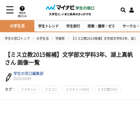
学生の
窓口とは
大学生活
学生トレンド
学生旅行
授業・履修・ゼミ
サークル・
学生の窓口トップ
大学生活
学園祭
【ミス立教2015候補】文学部文学科3年、湖上真
【ミス立教2015候補】文学部文学科3年、湖上真帆
さん 画像一覧
学生の窓口編集部
2015/10/09
タグ：
ミスキャン
ミスコン
ミスキャン2015
ミス立教2015