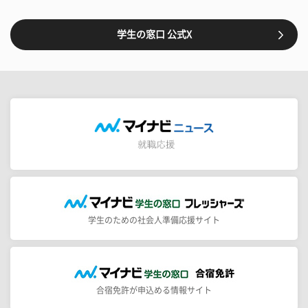
学生の窓口 公式X
学生のための社会人準備応援サイト
合宿免許が申込める情報サイト