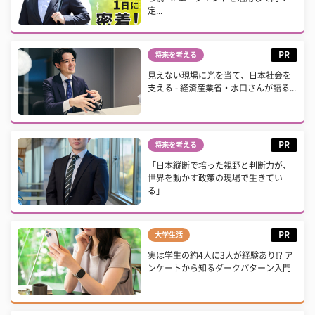
定...
PR
将来を考える
見えない現場に光を当て、日本社会を
支える - 経済産業省・水口さんが語る...
PR
将来を考える
「日本縦断で培った視野と判断力が、
世界を動かす政策の現場で生きてい
る」
PR
大学生活
実は学生の約4人に3人が経験あり!? ア
ンケートから知るダークパターン入門