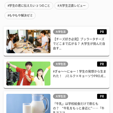
#学生の君に伝えたい３つのこと
#大学生正直レビュー
#もやもや解決ゼミ
PR
大学生活
【チーズ好き必見】ブッラータチーズ
でどこまで広がる？ 大学生が挑んだ自
由す...
PR
大学生活
#ぎゅ〜〜にゅー！学生の発想から生ま
れた！ Jミルク×キョーソウPROJE...
PR
大学生活
「牛乳」は学校給食だけで飲むも
の？ “牛乳をもっと身近に”――「牛
乳でスマ...