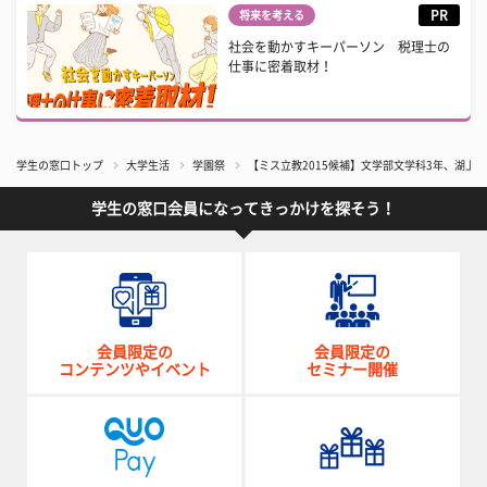
PR
将来を考える
社会を動かすキーパーソン 税理士の
仕事に密着取材！
学生の窓口トップ
大学生活
学園祭
【ミス立教2015候補】文学部文学科3年、湖上真
学生の窓口会員になってきっかけを探そう！
会員限定の
会員限定の
コンテンツやイベント
セミナー開催