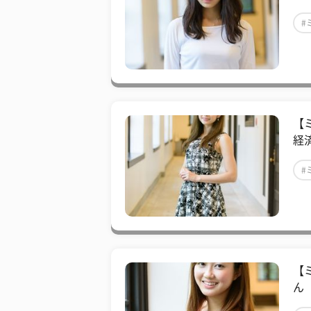
#
【
経
#
【
ん