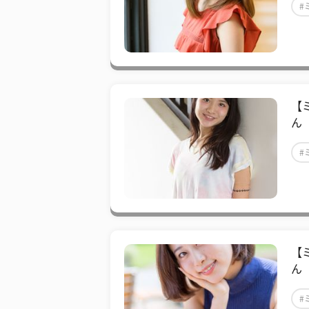
#
【
ん
#
【
ん
#