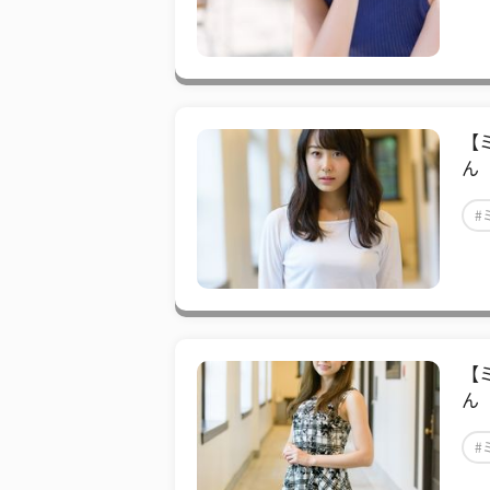
【
ん
#
【
ん
#