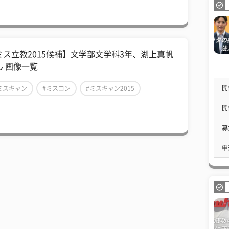
ミス立教2015候補】文学部文学科3年、湖上真帆
ん 画像一覧
開
ミスキャン
#ミスコン
#ミスキャン2015
開
募
申