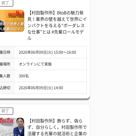
終了
【村田製作所】BtoBの魅力発
見！業界の壁を越えて世界にイ
ンパクトを与える“ボーダレス
な仕事”とは #先輩ロールモデ
ル
催日時
2026年06月09日(火) 15:00〜16:00
催場所
オンラインにて実施
集人数
300名
込締切
2026年06月09日(火) 14:00
終了
【村田製作所】飾らず、偽ら
ず、自分らしく。村田製作所で
活躍する先輩の就活術と企業の