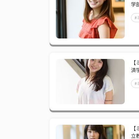
学
#
【
済
#
【
立