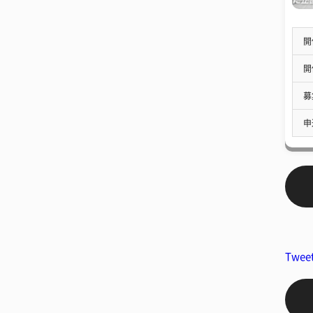
開
開
募
申
Twee