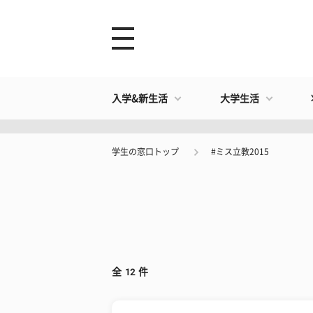
入学&新生活
大学生活
学生の窓口トップ
#ミス立教2015
全
12
件