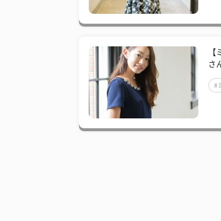
【
さ
#