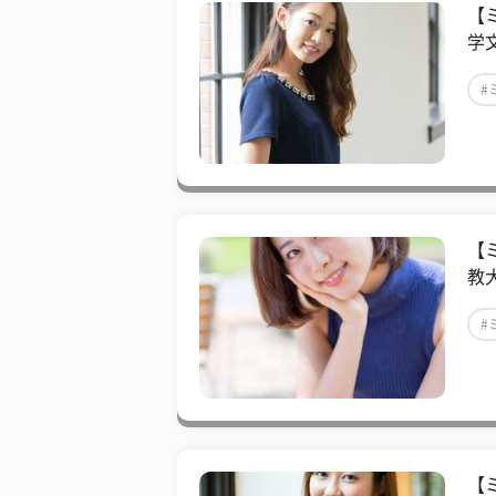
【
学
#
【
教
#
【