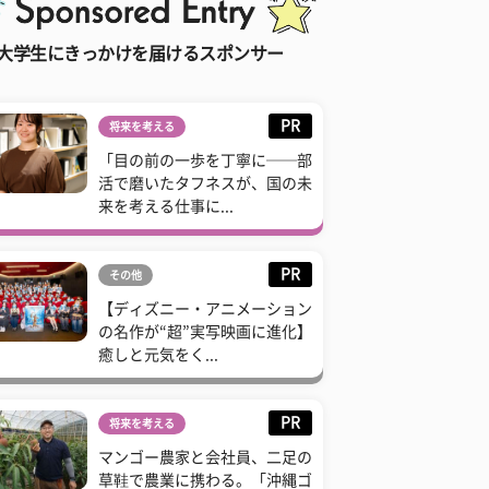
大学生にきっかけを届けるスポンサー
PR
将来を考える
「目の前の一歩を丁寧に──部
活で磨いたタフネスが、国の未
来を考える仕事に...
PR
その他
【ディズニー・アニメーション
の名作が“超”実写映画に進化】
癒しと元気をく...
PR
将来を考える
マンゴー農家と会社員、二足の
草鞋で農業に携わる。「沖縄ゴ