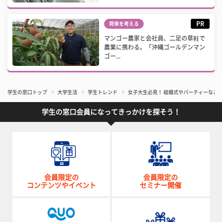
PR
将来を考える
マンゴー農家と会社員、二足の草鞋で
農業に携わる。「沖縄ゴールデンマン
ゴー...
学生の窓口トップ
大学生活
学生トレンド
女子大生必見！ 結婚式やパーティーなど
学生の窓口会員になってきっかけを探そう！
会員限定の
会員限定の
コンテンツやイベント
セミナー開催