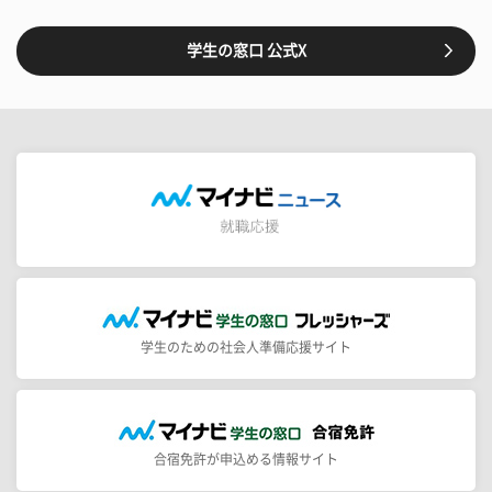
学生の窓口 公式X
学生のための社会人準備応援サイト
合宿免許が申込める情報サイト