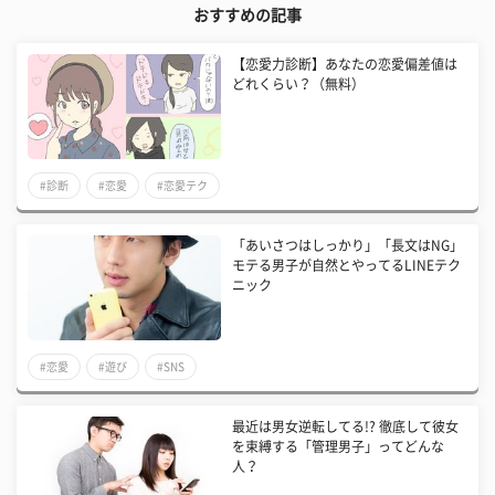
おすすめの記事
【恋愛力診断】あなたの恋愛偏差値は
どれくらい？（無料）
#診断
#恋愛
#恋愛テク
「あいさつはしっかり」「長文はNG」
モテる男子が自然とやってるLINEテク
ニック
#恋愛
#遊び
#SNS
最近は男女逆転してる!? 徹底して彼女
を束縛する「管理男子」ってどんな
人？