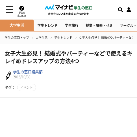
学生の
窓口とは
大学生活
学生トレンド
学生旅行
授業・履修・ゼミ
サークル・
学生の窓口トップ
大学生活
学生トレンド
女子大生必見！ 結婚式やパーティーなど
女子大生必見！ 結婚式やパーティーなどで使えるキ
レイめドレスアップの方法4つ
学生の窓口編集部
2015/10/08
タグ：
イベント