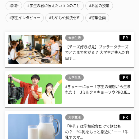
#診断
#学生の君に伝えたい３つのこと
#お金の授業
#学生インタビュー
#もやもや解決ゼミ
#特集企画
PR
大学生活
【チーズ好き必見】ブッラータチーズ
でどこまで広がる？ 大学生が挑んだ自
由す...
PR
大学生活
#ぎゅ〜〜にゅー！学生の発想から生ま
れた！ Jミルク×キョーソウPROJE...
PR
大学生活
「牛乳」は学校給食だけで飲むも
の？ “牛乳をもっと身近に”――「牛
乳でスマ...