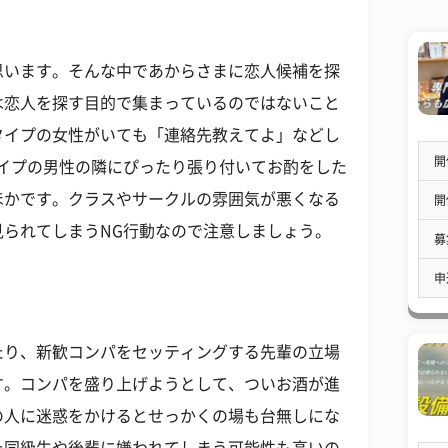
思います。そんな中であからさまに恋人候補を探
は恋人を探す目的で集まっているのではないこと
タイプの女性がいても「連絡先教えてよ」などし
開
タイプの男性の隣にぴったり張り付いてお酌をした
ほかです。クラスやサークルの雰囲気が悪くなる
開
られてしまうNG行動なので注意しましょう。
募
申
たり、新歓コンパをセッティングする先輩の立場
す。コンパを盛り上げようとして、ついお酒が進
の人に迷惑をかけるとせっかくの場も台無しにな
た同級生や後輩に嫌われてしまう可能性も高いの