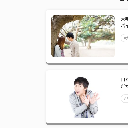
大
バ
#
口
だ
#