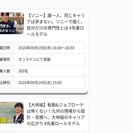
【ソニー】誰一人、同じキャリ
アは歩まない。ソニーで描く、
自分だけの専門性とは #先輩ロ
ールモデル
催日時
2026年08月19日(水) 16:00〜16:50
催場所
オンラインにて実施
集人数
300名
込締切
2026年08月19日(水) 15:00
【大林組】転勤&ジョブローテ
は怖くない！九州の現場から設
計・見積へ。大林組のキャリア
の広がり #先輩ロールモデル