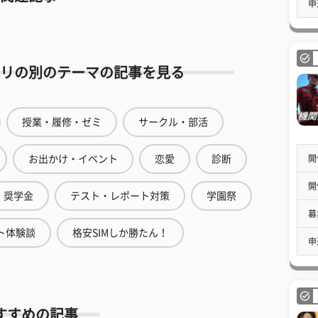
申
リの別のテーマの記事を見る
授業・履修・ゼミ
サークル・部活
お出かけ・イベント
恋愛
診断
開
開
奨学金
テスト・レポート対策
学園祭
募
ト体験談
格安SIMしか勝たん！
申
すすめの記事