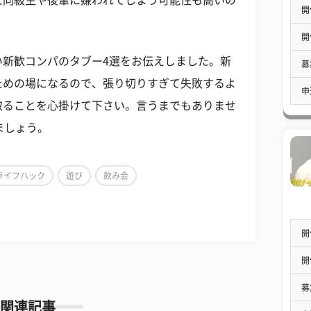
開
。
開
い新歓コンパのタブー4選をお伝えしました。新
募
ための場になるので、張り切りすぎて失敗するよ
申
取ることを心掛けて下さい。言うまでもありませ
ましょう。
ライフハック
遊び
飲み会
開
開
募
関連記事