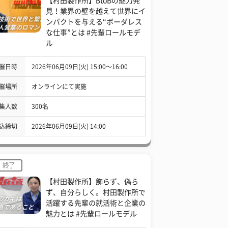
【村田製作所】BtoBの魅力発
見！業界の壁を越えて世界にイ
ンパクトを与える“ボーダレス
な仕事”とは #先輩ロールモデ
ル
催日時
2026年06月09日(火) 15:00〜16:00
催場所
オンラインにて実施
集人数
300名
込締切
2026年06月09日(火) 14:00
終了
【村田製作所】飾らず、偽ら
ず、自分らしく。村田製作所で
活躍する先輩の就活術と企業の
魅力とは #先輩ロールモデル