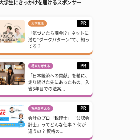
大学生にきっかけを届けるスポンサー
PR
大学生活
「気づいたら課金!?」ネットに
潜む“ダークパターン”て、知っ
てる？
PR
将来を考える
「日本経済への貢献」を軸に、
走り続けた先にあったもの。入
省3年目での法案...
PR
将来を考える
会計のプロ「税理士」「公認会
計士」ってどんな仕事？ 何が
違うの？ 資格の...