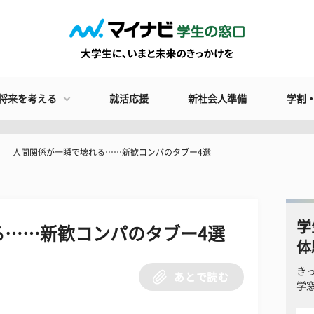
将来を考える
就活応援
新社会人準備
学割
人間関係が一瞬で壊れる……新歓コンパのタブー4選
学
る……新歓コンパのタブー4選
体
き
あとで読む
学