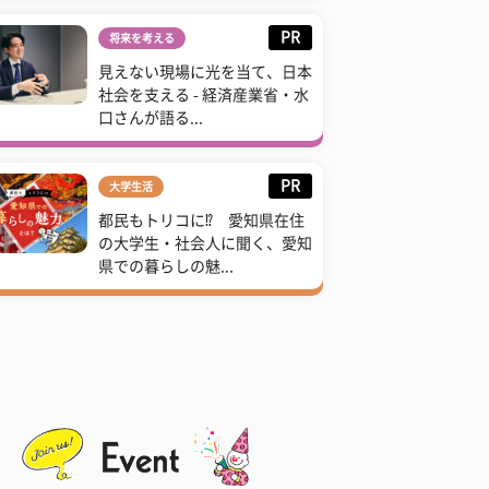
PR
将来を考える
見えない現場に光を当て、日本
社会を支える - 経済産業省・水
口さんが語る...
PR
大学生活
都民もトリコに⁉ 愛知県在住
の大学生・社会人に聞く、愛知
県での暮らしの魅...