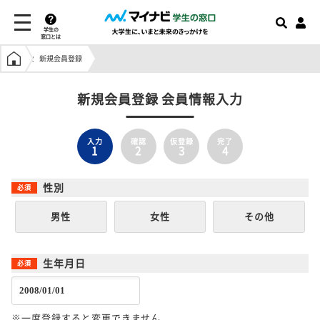
学生の
窓口とは
学生の窓口トップ
新規会員登録
新規会員登録 会員情報入力
入力
確認
仮登録
完了
1
2
3
4
性別
男性
女性
その他
生年月日
※一度登録すると変更できません