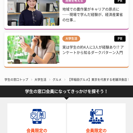
PR
将来を考える
地域での農作業がキャリアの原点に
──現場で学んだ経験が、経済産業省
の仕事...
PR
大学生活
実は学生の約4人に3人が経験あり!? ア
ンケートから知るダークパターン入門
学生の窓口トップ
大学生活
グルメ
【早稲田グルメ】東京を代表する老舗洋食店！ 
学生の窓口会員になってきっかけを探そう！
会員限定の
会員限定の