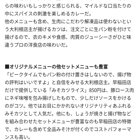
らの味わいもしっかりと感じられる、マイルドな口当たりの
中にスパイスの刺激を楽しめるカレーだ。
他のメニューも含め、生肉にこだわり解凍品は使わないとい
う大利根店主が揚げるカツは、注文ごとに生パン粉を付けて
揚げるので、衣のキメや食感、肉質のジューシーさがひと味
違うプロの洋食店の味わいだ。
■オリジナルメニューの他セットメニューも豊富
「ピークタイムでもパン粉の付け置きはしないので、揚げ物
の評判はいいですよ」と自信をみせる大利根店主。早稲田店
だけで提供している「みそカツライス」850円は、豚ロース肉
にネギ味噌を包み揚げしたもので、少しだけソースをかける
のがコツ。他ではお目にかかれないオリジナリティあふれる
みそカツとして人気だ。他にも、しょうが焼きと揚げ物など
を組み合わせたセットメニューが豊富なのも早稲田店の特徴
で、カレーも含めて全品みそ汁が付くのでコストパフォーマ
ンスも高い。