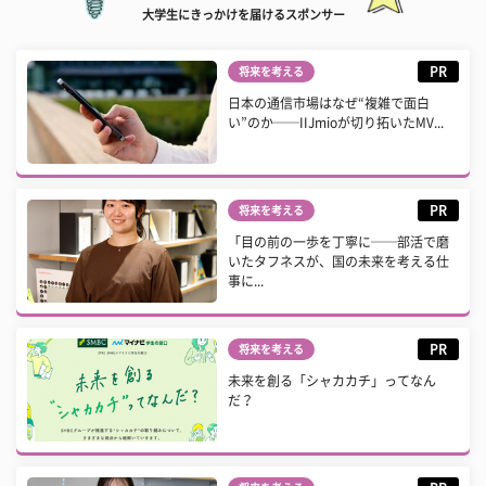
大学生にきっかけを届けるスポンサー
PR
将来を考える
日本の通信市場はなぜ“複雑で面白
い”のか──IIJmioが切り拓いたMV...
PR
将来を考える
「目の前の一歩を丁寧に──部活で磨
いたタフネスが、国の未来を考える仕
事に...
PR
将来を考える
未来を創る「シャカカチ」ってなん
だ？