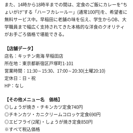
また、14時から18時半までの間は、定食のご飯にカレーを“ち
ょいがけ"する「ハーフカレールー」(通常100円)を、希望者に
無料サービス中。早稲田に老舗の味を伝え、学生からOB、大
学職員まで幅広く支持されてきた本格的な洋食のクオリティ
がお手ごろ価格で堪能できる。
【店舗データ】
店名：キッチン南海 早稲田店
所在地：東京都新宿区戸塚町1-101
営業時間：11:30～15:30、17:00～20:30(土曜20:10)
定休日：日・祝
HP：なし
【その他メニュー名 価格】
◎しょうが焼き・チキンカツ定食740円
◎チキンカツ・カニクリームコロッケ定食690円
◎エビフライ(2尾)・しょうが焼き定食850円
※すべて税込価格