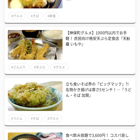
#グルメ
#そば
#新宿
【神保町グルメ】1000円以内でお手
軽！ 庶民向け格安天ぷら定食店『天麩
羅 いもや』
#どんぶり
#天ぷら
#グルメ
立ち食いそば界の「ビッグマック」?!
名物かき揚げは厚さ5センチ！―『うど
ん・そば 加賀』
#うどん
#そば
#グルメ
食べ飲み放題で3,600円！ コスパ良し