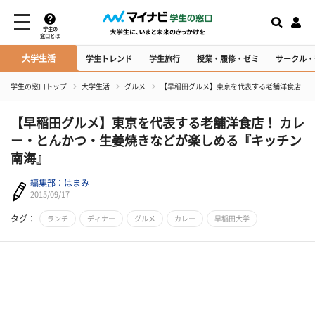
学生の
窓口とは
大学生活
学生トレンド
学生旅行
授業・履修・ゼミ
サークル・
学生の窓口トップ
大学生活
グルメ
【早稲田グルメ】東京を代表する老舗洋食店！ 
【早稲田グルメ】東京を代表する老舗洋食店！ カレ
ー・とんかつ・生姜焼きなどが楽しめる『キッチン
南海』
編集部：はまみ
2015/09/17
タグ：
ランチ
ディナー
グルメ
カレー
早稲田大学