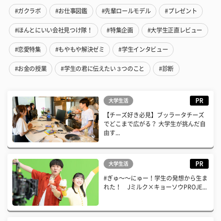
#ガクラボ
#お仕事図鑑
#先輩ロールモデル
#プレゼント
#ほんとにいい会社見つけ隊！
#特集企画
#大学生正直レビュー
#恋愛特集
#もやもや解決ゼミ
#学生インタビュー
#お金の授業
#学生の君に伝えたい３つのこと
#診断
PR
大学生活
【チーズ好き必見】ブッラータチーズ
でどこまで広がる？ 大学生が挑んだ自
由す...
PR
大学生活
#ぎゅ〜〜にゅー！学生の発想から生ま
れた！ Jミルク×キョーソウPROJE...