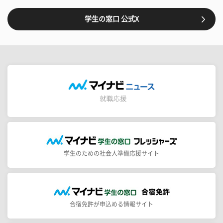
学生の窓口 公式X
学生のための社会人準備応援サイト
合宿免許が申込める情報サイト