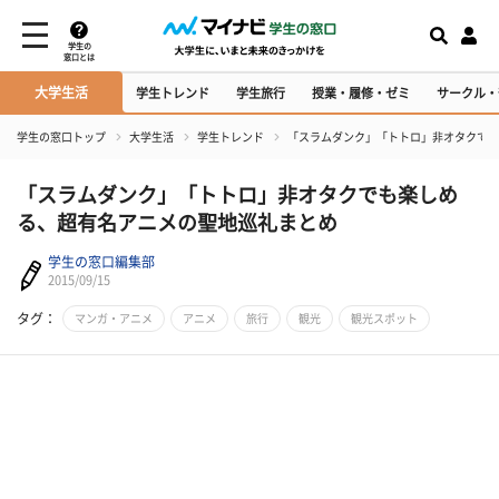
学生の
窓口とは
大学生活
学生トレンド
学生旅行
授業・履修・ゼミ
サークル・
学生の窓口トップ
大学生活
学生トレンド
「スラムダンク」「トトロ」非オタクでも
「スラムダンク」「トトロ」非オタクでも楽しめ
る、超有名アニメの聖地巡礼まとめ
学生の窓口編集部
2015/09/15
タグ：
マンガ・アニメ
アニメ
旅行
観光
観光スポット