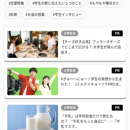
#恋愛特集
#学生の君に伝えたい３つのこと
#もやもや解決ゼミ
#診断
#お金の授業
#学生インタビュー
PR
大学生活
【チーズ好き必見】ブッラータチーズ
でどこまで広がる？ 大学生が挑んだ自
由す...
PR
大学生活
#ぎゅ〜〜にゅー！学生の発想から生ま
れた！ Jミルク×キョーソウPROJE...
PR
大学生活
「牛乳」は学校給食だけで飲むも
の？ “牛乳をもっと身近に”――「牛
乳でスマ...