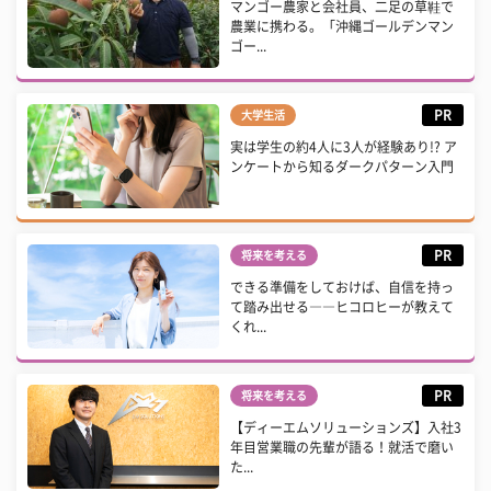
マンゴー農家と会社員、二足の草鞋で
農業に携わる。「沖縄ゴールデンマン
ゴー...
PR
大学生活
実は学生の約4人に3人が経験あり!? ア
ンケートから知るダークパターン入門
PR
将来を考える
できる準備をしておけば、自信を持っ
て踏み出せる――ヒコロヒーが教えて
くれ...
PR
将来を考える
【ディーエムソリューションズ】入社3
年目営業職の先輩が語る！就活で磨い
た...