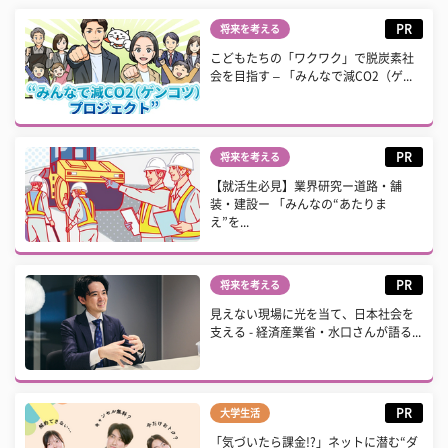
PR
将来を考える
こどもたちの「ワクワク」で脱炭素社
会を目指す – 「みんなで減CO2（ゲ...
PR
将来を考える
【就活生必見】業界研究ー道路・舗
装・建設ー 「みんなの“あたりま
え”を...
PR
将来を考える
見えない現場に光を当て、日本社会を
支える - 経済産業省・水口さんが語る...
PR
大学生活
「気づいたら課金!?」ネットに潜む“ダ