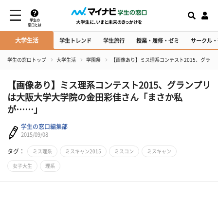
学生の
窓口とは
大学生活
学生トレンド
学生旅行
授業・履修・ゼミ
サークル・
学生の窓口トップ
大学生活
学園祭
【画像あり】ミス理系コンテスト2015、グラ
【画像あり】ミス理系コンテスト2015、グランプリ
は大阪大学大学院の金田彩佳さん「まさか私
が……」
学生の窓口編集部
2015/09/08
タグ：
ミス理系
ミスキャン2015
ミスコン
ミスキャン
女子大生
理系