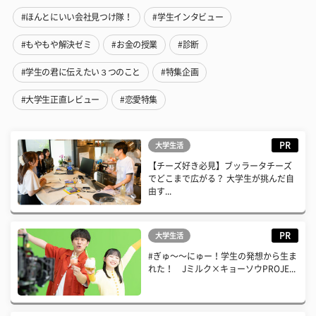
#ほんとにいい会社見つけ隊！
#学生インタビュー
#もやもや解決ゼミ
#お金の授業
#診断
#学生の君に伝えたい３つのこと
#特集企画
#大学生正直レビュー
#恋愛特集
PR
大学生活
【チーズ好き必見】ブッラータチーズ
でどこまで広がる？ 大学生が挑んだ自
由す...
PR
大学生活
#ぎゅ〜〜にゅー！学生の発想から生ま
れた！ Jミルク×キョーソウPROJE...