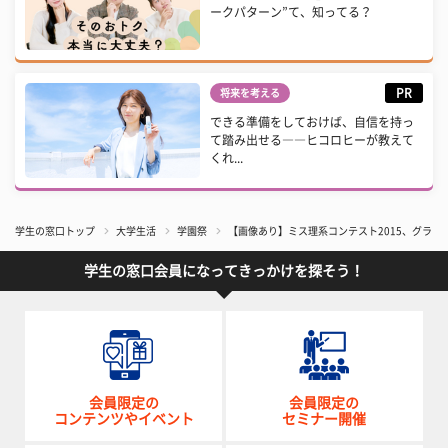
ークパターン”て、知ってる？
PR
将来を考える
できる準備をしておけば、自信を持っ
て踏み出せる――ヒコロヒーが教えて
くれ...
学生の窓口トップ
大学生活
学園祭
【画像あり】ミス理系コンテスト2015、グラ
学生の窓口会員になってきっかけを探そう！
会員限定の
会員限定の
コンテンツやイベント
セミナー開催