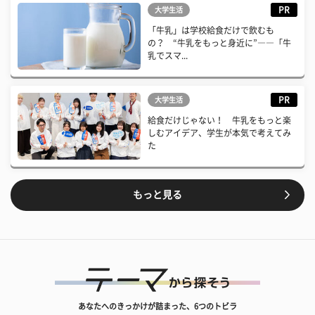
PR
大学生活
「牛乳」は学校給食だけで飲むも
の？ “牛乳をもっと身近に”――「牛
乳でスマ...
PR
大学生活
給食だけじゃない！ 牛乳をもっと楽
しむアイデア、学生が本気で考えてみ
た
もっと見る
あなたへのきっかけが詰まった、6つのトビラ