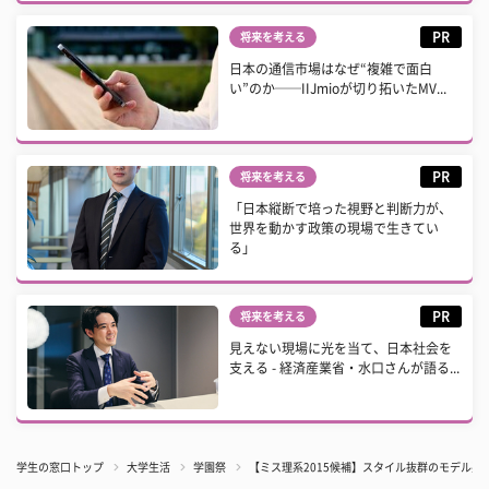
PR
将来を考える
日本の通信市場はなぜ“複雑で面白
い”のか──IIJmioが切り拓いたMV...
PR
将来を考える
「日本縦断で培った視野と判断力が、
世界を動かす政策の現場で生きてい
る」
PR
将来を考える
見えない現場に光を当て、日本社会を
支える - 経済産業省・水口さんが語る...
学生の窓口トップ
大学生活
学園祭
【ミス理系2015候補】スタイル抜群のモデル系