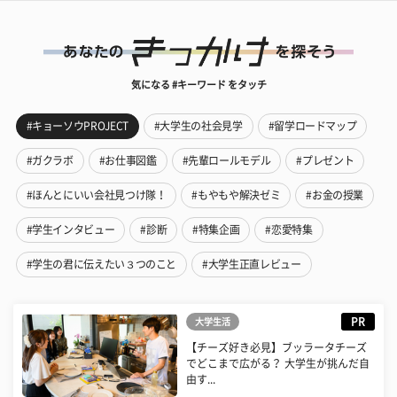
気になる #キーワード をタッチ
#キョーソウPROJECT
#大学生の社会見学
#留学ロードマップ
#ガクラボ
#お仕事図鑑
#先輩ロールモデル
#プレゼント
#ほんとにいい会社見つけ隊！
#もやもや解決ゼミ
#お金の授業
#学生インタビュー
#診断
#特集企画
#恋愛特集
#学生の君に伝えたい３つのこと
#大学生正直レビュー
PR
大学生活
【チーズ好き必見】ブッラータチーズ
でどこまで広がる？ 大学生が挑んだ自
由す...