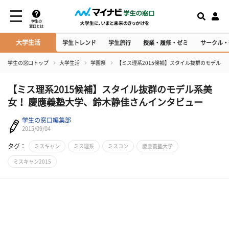
学生の
窓口とは
大学生活
学生トレンド
学生旅行
授業・履修・ゼミ
サークル・
学生の窓口トップ
大学生活
学園祭
【ミス理系2015候補】スタイル抜群のモデル系
【ミス理系2015候補】スタイル抜群のモデル系美
女！ 慶應義塾大学、鈴木静佳さんインタビュー
学生の窓口編集部
2015/09/04
タグ：
ミスキャン
ミス理系
ミスコン
慶應義塾大学
ミスキャン2015