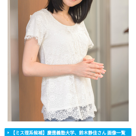
【ミス理系候補】慶應義塾大学、鈴木静佳さん 画像一覧