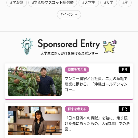
#学園祭
#学園祭マスコット総選挙
#大学生
#大学
#秋
#イベント
大学生にきっかけを届けるスポンサー
PR
将来を考える
マンゴー農家と会社員、二足の草鞋で
農業に携わる。「沖縄ゴールデンマン
ゴー...
PR
将来を考える
「日本経済への貢献」を軸に、走り続
けた先にあったもの。入省3年目での法
案...