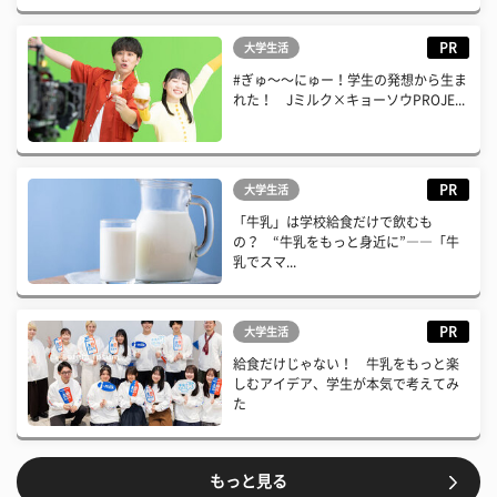
PR
大学生活
#ぎゅ〜〜にゅー！学生の発想から生ま
れた！ Jミルク×キョーソウPROJE...
PR
大学生活
「牛乳」は学校給食だけで飲むも
の？ “牛乳をもっと身近に”――「牛
乳でスマ...
PR
大学生活
給食だけじゃない！ 牛乳をもっと楽
しむアイデア、学生が本気で考えてみ
た
もっと見る