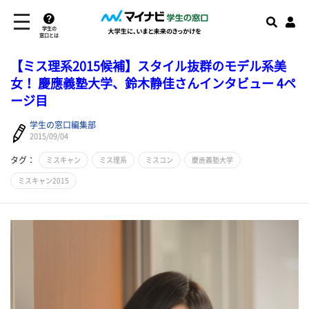
学生の
窓口とは
【ミス理系2015候補】スタイル抜群のモデル系美
女！ 慶應義塾大学、鈴木静佳さんインタビュー 4ペ
ージ目
学生の窓口編集部
2015/09/04
タグ：
ミスキャン
ミス理系
ミスコン
慶應義塾大学
ミスキャン2015