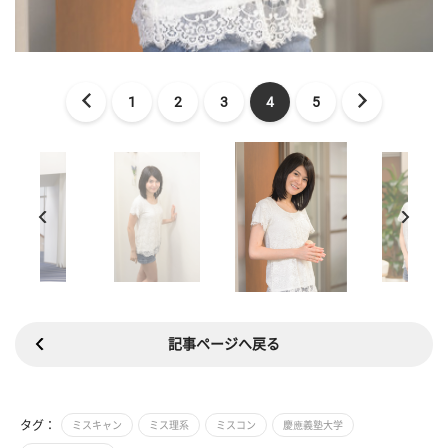
1
2
3
4
5
記事ページへ戻る
タグ：
ミスキャン
ミス理系
ミスコン
慶應義塾大学