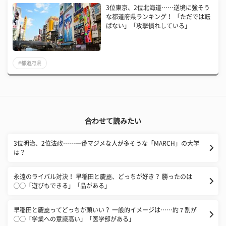
3位東京、2位北海道……逆境に強そう
な都道府県ランキング！ 「ただでは転
ばない」「攻撃慣れしている」
#都道府県
合わせて読みたい
3位明治、2位法政……一番マジメな人が多そうな「MARCH」の大学
は？
永遠のライバル対決！ 早稲田と慶應、どっちが好き？ 勝ったのは
◯◯「遊びもできる」「品がある」
早稲田と慶應ってどっちが頭いい？ 一般的イメージは……約７割が
◯◯「学業への意識高い」「医学部がある」