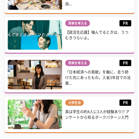
由...
PR
将来を考える
【就活生応援】噛んでるときは、うつ
むきづらいよ。
PR
将来を考える
「日本経済への貢献」を軸に、走り続
けた先にあったもの。入省3年目での法
案...
PR
大学生活
実は学生の約4人に3人が経験あり!? ア
ンケートから知るダークパターン入門