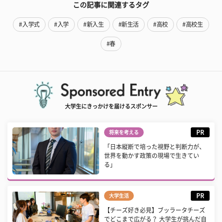
この記事に関連するタグ
#入学式
#入学
#新入生
#新生活
#高校
#高校生
#春
大学生にきっかけを届けるスポンサー
PR
将来を考える
「日本縦断で培った視野と判断力が、
世界を動かす政策の現場で生きてい
る」
PR
大学生活
【チーズ好き必見】ブッラータチーズ
でどこまで広がる？ 大学生が挑んだ自