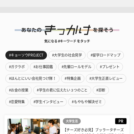
気になる #キーワード をタッチ
#キョーソウPROJECT
#大学生の社会見学
#留学ロードマップ
#ガクラボ
#お仕事図鑑
#先輩ロールモデル
#プレゼント
#ほんとにいい会社見つけ隊！
#特集企画
#大学生正直レビュー
#お金の授業
#学生の君に伝えたい３つのこと
#診断
#恋愛特集
#学生インタビュー
#もやもや解決ゼミ
PR
大学生活
【チーズ好き必見】ブッラータチーズ