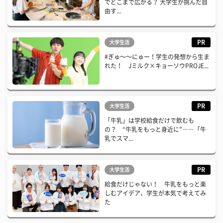
でどこまで広がる？ 大学生が挑んだ自
由す...
PR
大学生活
#ぎゅ〜〜にゅー！学生の発想から生ま
れた！ Jミルク×キョーソウPROJE...
PR
大学生活
「牛乳」は学校給食だけで飲むも
の？ “牛乳をもっと身近に”――「牛
乳でスマ...
PR
大学生活
給食だけじゃない！ 牛乳をもっと楽
しむアイデア、学生が本気で考えてみ
た