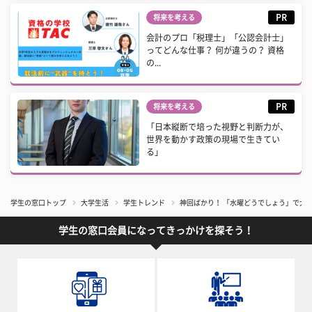
PR
将来を考える
会計のプロ「税理士」「公認会計士」
ってどんな仕事？ 何が違うの？ 資格
の...
PR
将来を考える
「日本縦断で培った視野と判断力が、
世界を動かす政策の現場で生きてい
る」
学生の窓口トップ
大学生活
学生トレンド
神回ばかり！ 「水曜どうでしょう」で大
学生の窓口会員になってきっかけを探そう！