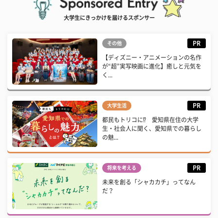
大学生にきっかけを届けるスポンサー
PR
その他
【ディズニー・アニメーションの名作
が“超”実写映画に進化】癒しと元気を
く...
PR
大学生活
都民もトリコに⁉ 愛知県在住の大学
生・社会人に聞く、愛知県での暮らし
の魅...
PR
将来を考える
未来を創る「シャカカチ」ってなん
だ？