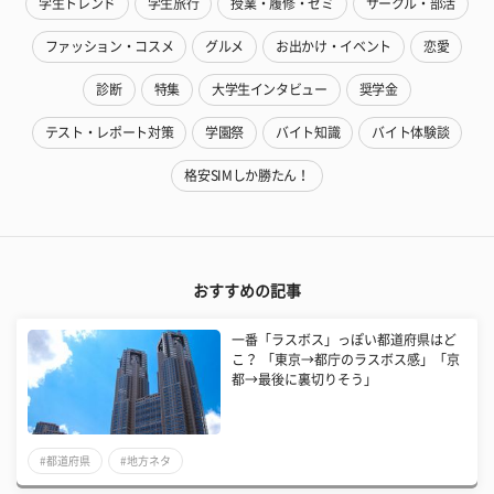
学生トレンド
学生旅行
授業・履修・ゼミ
サークル・部活
ファッション・コスメ
グルメ
お出かけ・イベント
恋愛
診断
特集
大学生インタビュー
奨学金
テスト・レポート対策
学園祭
バイト知識
バイト体験談
格安SIMしか勝たん！
おすすめの記事
一番「ラスボス」っぽい都道府県はど
こ？ 「東京→都庁のラスボス感」「京
都→最後に裏切りそう」
#都道府県
#地方ネタ