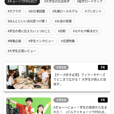
#キョーソウPROJECT
#大学生の社会見学
#留学ロードマップ
#ガクラボ
#お仕事図鑑
#先輩ロールモデル
#プレゼント
#ほんとにいい会社見つけ隊！
#お金の授業
#学生の君に伝えたい３つのこと
#診断
#もやもや解決ゼミ
#特集企画
#学生インタビュー
#恋愛特集
#大学生正直レビュー
PR
大学生活
【チーズ好き必見】ブッラータチーズ
でどこまで広がる？ 大学生が挑んだ自
由す...
PR
大学生活
#ぎゅ〜〜にゅー！学生の発想から生ま
れた！ Jミルク×キョーソウPROJE...