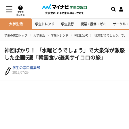
学生の
窓口とは
大学生活
学生トレンド
学生旅行
授業・履修・ゼミ
サークル・
学生の窓口トップ
大学生活
学生トレンド
神回ばかり！ 「水曜どうでしょう」で大
神回ばかり！ 「水曜どうでしょう」で大泉洋が激怒
した企画5選「韓国食い道楽サイコロの旅」
学生の窓口編集部
2015/07/29