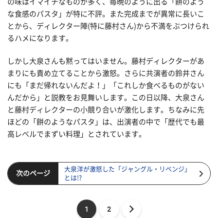
の味はイマイチなものが多く、毎晩のように出る「餅のよう
な食感のパスタ」が特に不評。また完成までが異常に長いこ
とから、ディレクター陣(特に藤村さん)から不満をぶつけられ
るハメになります。
しかし大泉さんも黙ってはいません。藤村ディレクターがあ
まりにも責め立てることから激怒。さらに共演者の鈴井さん
にも「まだ帰れないんだよ！」「これしか食べるものがない
んだから」と説教をお見舞いします。この日以降、大泉さん
と藤村ディレクターの小競り合いが激化します。ちなみに先
ほどの「餅のようなパスタ」は、出演者の中で「歴代でも最
高レベルでまずい料理」とされています。
大泉洋が激怒した「ジャングル・リベンジ」
次のページ
とは!?
1
2