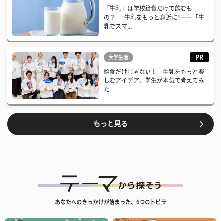
「牛乳」は学校給食だけで飲むも
の？ “牛乳をもっと身近に”――「牛
乳でスマ...
PR
大学生活
給食だけじゃない！ 牛乳をもっと楽
しむアイデア、学生が本気で考えてみ
た
もっと見る
あなたへのきっかけが詰まった、6つのトビラ