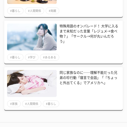
#暮らし
#人間関係
#両親
特殊用語のオンパレード！ 大学に入る
まで未知だった言葉「レジュメ→食べ
物？」「サークル→何が丸いんだろ
う」
#暮らし
#学び
#あるある
同じ家族なのに……理解不能だった兄
弟の珍行動「寝言で会話」「『ちょっ
と外出てくる』でアメリカへ」
#家族
#人間関係
#暮らし