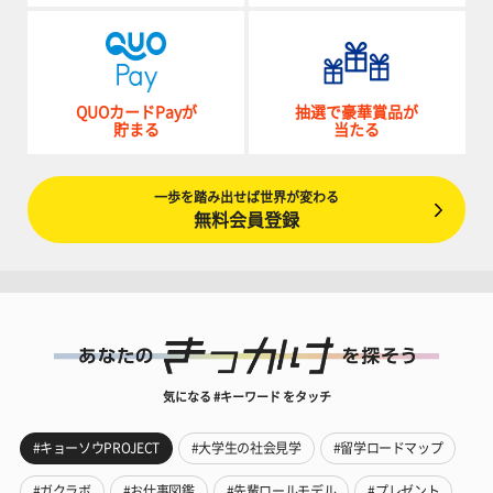
QUOカードPayが
抽選で豪華賞品が
貯まる
当たる
一歩を踏み出せば世界が変わる
無料会員登録
気になる #キーワード をタッチ
#キョーソウPROJECT
#大学生の社会見学
#留学ロードマップ
#ガクラボ
#お仕事図鑑
#先輩ロールモデル
#プレゼント