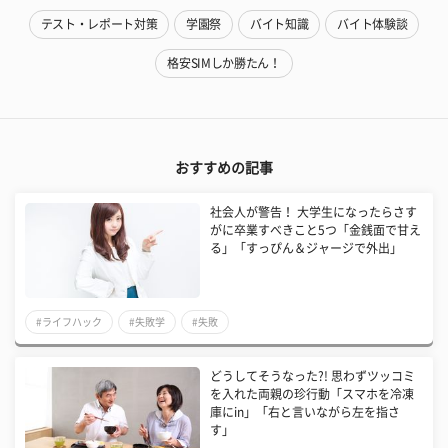
テスト・レポート対策
学園祭
バイト知識
バイト体験談
格安SIMしか勝たん！
おすすめの記事
社会人が警告！ 大学生になったらさす
がに卒業すべきこと5つ「金銭面で甘え
る」「すっぴん＆ジャージで外出」
#ライフハック
#失敗学
#失敗
どうしてそうなった?! 思わずツッコミ
を入れた両親の珍行動「スマホを冷凍
庫にin」「右と言いながら左を指さ
す」