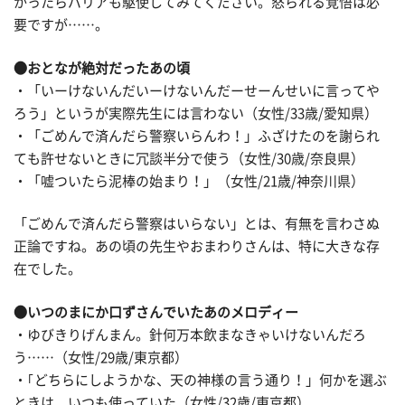
かったらバリアも駆使してみてください。怒られる覚悟は必
要ですが……。
●おとなが絶対だったあの頃
・「いーけないんだいーけないんだーせーんせいに言ってや
ろう」というが実際先生には言わない（女性/33歳/愛知県）
・「ごめんで済んだら警察いらんわ！」ふざけたのを謝られ
ても許せないときに冗談半分で使う（女性/30歳/奈良県）
・「嘘ついたら泥棒の始まり！」（女性/21歳/神奈川県）
「ごめんで済んだら警察はいらない」とは、有無を言わさぬ
正論ですね。あの頃の先生やおまわりさんは、特に大きな存
在でした。
●いつのまにか口ずさんでいたあのメロディー
・ゆびきりげんまん。針何万本飲まなきゃいけないんだろ
う……（女性/29歳/東京都）
・｢どちらにしようかな、天の神様の言う通り！」何かを選ぶ
ときは、いつも使っていた（女性/32歳/東京都）