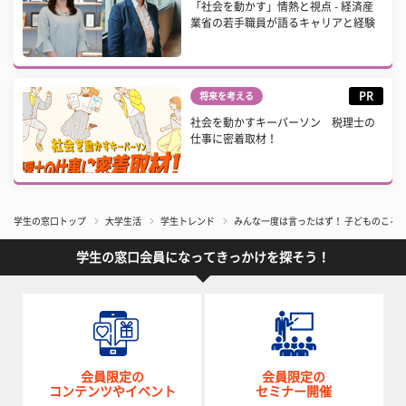
「社会を動かす」情熱と視点 - 経済産
業省の若手職員が語るキャリアと経験
PR
将来を考える
社会を動かすキーパーソン 税理士の
仕事に密着取材！
学生の窓口トップ
大学生活
学生トレンド
みんな一度は言ったはず！ 子どものころ
学生の窓口会員になってきっかけを探そう！
会員限定の
会員限定の
コンテンツやイベント
セミナー開催