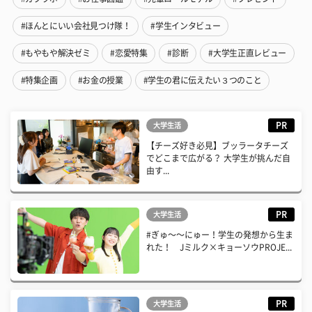
#ほんとにいい会社見つけ隊！
#学生インタビュー
#もやもや解決ゼミ
#恋愛特集
#診断
#大学生正直レビュー
#特集企画
#お金の授業
#学生の君に伝えたい３つのこと
PR
大学生活
【チーズ好き必見】ブッラータチーズ
でどこまで広がる？ 大学生が挑んだ自
由す...
PR
大学生活
#ぎゅ〜〜にゅー！学生の発想から生ま
れた！ Jミルク×キョーソウPROJE...
PR
大学生活