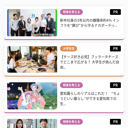
PR
将来を考える
新卒社員の3年以内の離職率約4% イン
フラを“錆び”から守るナカボーテッ...
PR
大学生活
【チーズ好き必見】ブッラータチーズ
でどこまで広がる？ 大学生が挑んだ自
由...
PR
将来を考える
愛知暮らしのリアルはこれだ！ “ちょ
うどいい暮らし”ができる愛知県での
生...
PR
将来を考える