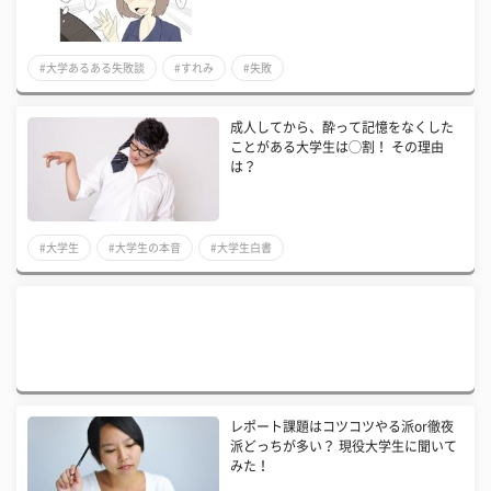
#大学あるある失敗談
#すれみ
#失敗
成人してから、酔って記憶をなくした
ことがある大学生は◯割！ その理由
は？
#大学生
#大学生の本音
#大学生白書
レポート課題はコツコツやる派or徹夜
派どっちが多い？ 現役大学生に聞いて
みた！