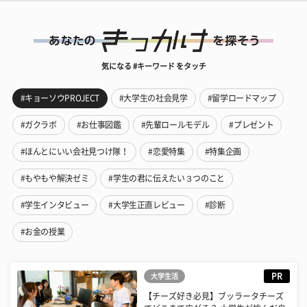
気になる #キーワード をタッチ
#キョーソウPROJECT
#大学生の社会見学
#留学ロードマップ
#ガクラボ
#お仕事図鑑
#先輩ロールモデル
#プレゼント
#ほんとにいい会社見つけ隊！
#恋愛特集
#特集企画
#もやもや解決ゼミ
#学生の君に伝えたい３つのこと
#学生インタビュー
#大学生正直レビュー
#診断
#お金の授業
PR
大学生活
【チーズ好き必見】ブッラータチーズ