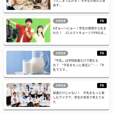
でどこまで広がる？ 大学生が挑んだ自
由す...
PR
大学生活
#ぎゅ〜〜にゅー！学生の発想から生ま
れた！ Jミルク×キョーソウPROJE...
PR
大学生活
「牛乳」は学校給食だけで飲むも
の？ “牛乳をもっと身近に”――「牛
乳でスマ...
PR
大学生活
給食だけじゃない！ 牛乳をもっと楽
しむアイデア、学生が本気で考えてみ
た