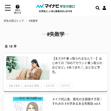
学生の
窓口とは
学生の窓口トップ
#失敗学
#失敗学
全
18
件
【まさか⁉ 乗っ取られるなんて…】は
じめての「SNSアカウント乗っ取られ
おどおど」#あつまれ！_おどおど学
生。
#あつまれ！_おどおど学生
#スマホ
#アプリ
メイク初心者、眉毛の主張強すぎ説｜
すれみの #大学あるある失敗談 vol.4