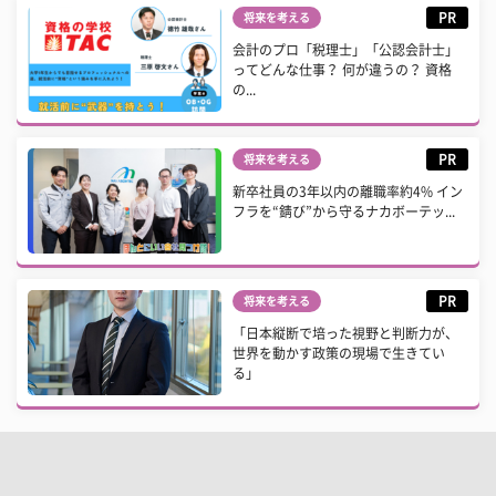
PR
将来を考える
会計のプロ「税理士」「公認会計士」
ってどんな仕事？ 何が違うの？ 資格
の...
PR
将来を考える
新卒社員の3年以内の離職率約4% イン
フラを“錆び”から守るナカボーテッ...
PR
将来を考える
「日本縦断で培った視野と判断力が、
世界を動かす政策の現場で生きてい
る」