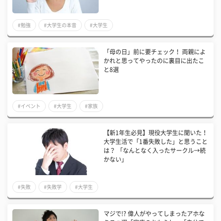
#勉強
#大学生の本音
#大学生
「母の日」前に要チェック！ 両親によ
かれと思ってやったのに裏目に出たこ
と8選
#イベント
#大学生
#家族
【新1年生必見】現役大学生に聞いた！
大学生活で「1番失敗した」と思うこと
は？ 「なんとなく入ったサークル→続
かない」
#失敗
#失敗学
#大学生
マジで!? 偉人がやってしまったアホな