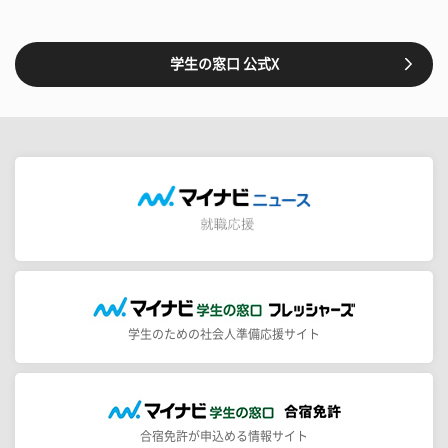
学生の窓口 公式X
学生のための社会人準備応援サイト
合宿免許が申込める情報サイト