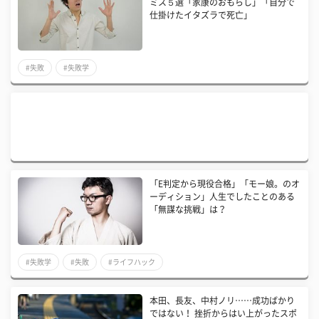
ミス５選「家康のおもらし」「自分で
仕掛けたイタズラで死亡」
#失敗
#失敗学
「E判定から現役合格」「モー娘。のオ
ーディション」人生でしたことのある
「無謀な挑戦」は？
#失敗学
#失敗
#ライフハック
本田、長友、中村ノリ……成功ばかり
ではない！ 挫折からはい上がったスポ