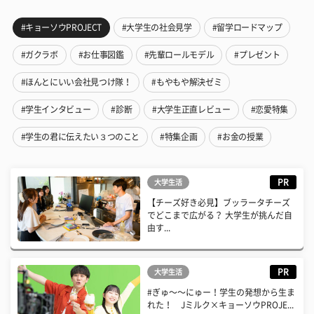
#キョーソウPROJECT
#大学生の社会見学
#留学ロードマップ
#ガクラボ
#お仕事図鑑
#先輩ロールモデル
#プレゼント
#ほんとにいい会社見つけ隊！
#もやもや解決ゼミ
#学生インタビュー
#診断
#大学生正直レビュー
#恋愛特集
#学生の君に伝えたい３つのこと
#特集企画
#お金の授業
PR
大学生活
【チーズ好き必見】ブッラータチーズ
でどこまで広がる？ 大学生が挑んだ自
由す...
PR
大学生活
#ぎゅ〜〜にゅー！学生の発想から生ま
れた！ Jミルク×キョーソウPROJE...