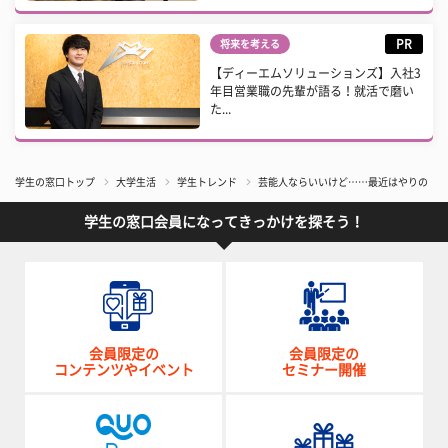
PR
将来を考える
【ディーエムソリューションズ】入社3
年目営業職の先輩が語る！就活で磨い
た...
学生の窓口トップ
大学生活
学生トレンド
芸能人ならいいけど……最近はやりの「す
学生の窓口会員になってきっかけを探そう！
会員限定の
会員限定の
コンテンツやイベント
セミナー開催