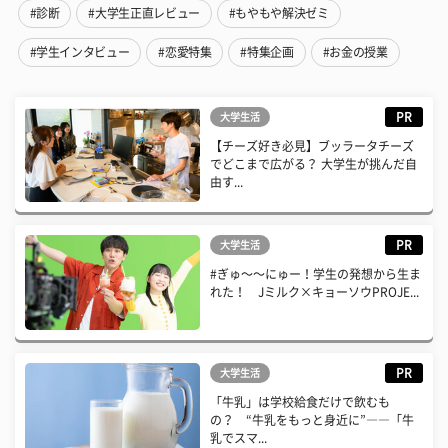
#診断
#大学生正直レビュー
#もやもや解決ゼミ
#学生インタビュー
#恋愛特集
#特集企画
#お金の授業
PR
大学生活
【チーズ好き必見】ブッラータチーズ
でどこまで広がる？ 大学生が挑んだ自
由す...
PR
大学生活
#ぎゅ〜〜にゅー！学生の発想から生ま
れた！ Jミルク×キョーソウPROJE...
PR
大学生活
「牛乳」は学校給食だけで飲むも
の？ “牛乳をもっと身近に”――「牛
乳でスマ...