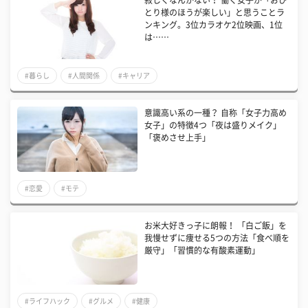
とり様のほうが楽しい」と思うことラ
ンキング。3位カラオケ2位映画、1位
は……
#暮らし
#人間関係
#キャリア
意識高い系の一種？ 自称「女子力高め
女子」の特徴4つ「夜は盛りメイク」
「褒めさせ上手」
#恋愛
#モテ
お米大好きっ子に朗報！ 「白ご飯」を
我慢せずに痩せる5つの方法「食べ順を
厳守」「習慣的な有酸素運動」
#ライフハック
#グルメ
#健康