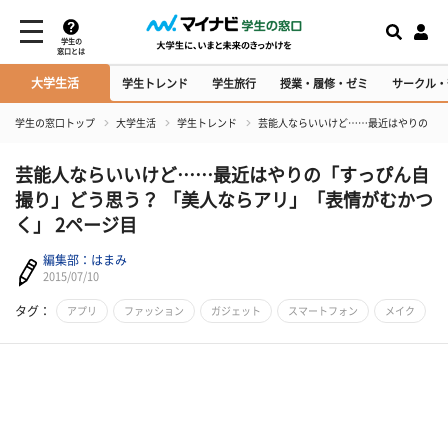
学生の
窓口とは
大学生活
学生トレンド
学生旅行
授業・履修・ゼミ
サークル・
学生の窓口トップ
大学生活
学生トレンド
芸能人ならいいけど……最近はやりの「す
芸能人ならいいけど……最近はやりの「すっぴん自
撮り」どう思う？ 「美人ならアリ」「表情がむかつ
く」 2ページ目
編集部：はまみ
2015/07/10
タグ：
アプリ
ファッション
ガジェット
スマートフォン
メイク