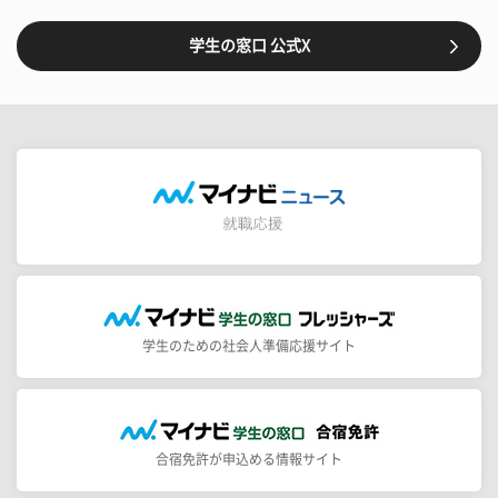
学生の窓口 公式X
学生のための社会人準備応援サイト
合宿免許が申込める情報サイト