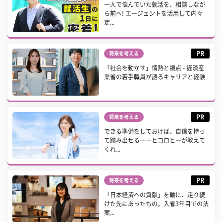
一人で悩んでいた就活を、相談しなが
ら前へ! エージェントを活用して内々
定...
PR
将来を考える
「社会を動かす」情熱と視点 - 経済産
業省の若手職員が語るキャリアと経験
PR
将来を考える
できる準備をしておけば、自信を持っ
て踏み出せる――ヒコロヒーが教えて
くれ...
PR
将来を考える
「日本経済への貢献」を軸に、走り続
けた先にあったもの。入省3年目での法
案...