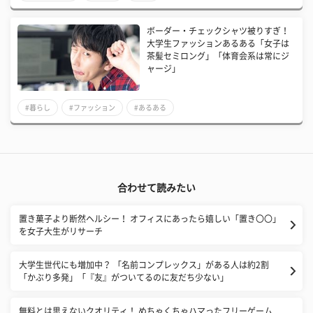
ボーダー・チェックシャツ被りすぎ！
大学生ファッションあるある「女子は
茶髪セミロング」「体育会系は常にジ
ャージ」
#暮らし
#ファッション
#あるある
合わせて読みたい
置き菓子より断然ヘルシー！ オフィスにあったら嬉しい「置き〇〇」
を女子大生がリサーチ
大学生世代にも増加中？ 「名前コンプレックス」がある人は約2割
「かぶり多発」「『友』がついてるのに友だち少ない」
無料とは思えないクオリティ！ めちゃくちゃハマったフリーゲーム