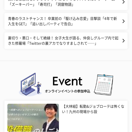
「ズーキーパー」「寿司打」「洞窟物語」
青春のラストチャンス！ 卒業前の「駆け込み恋愛」目撃談「4年で新
入生をGET」「追い出しパーティで告白」
裏切り・悪口・そして絶縁！ 女子大生が語る、仲良しグループ内で起
きた修羅場「Twitterの裏アカでなりすましされて……」
オンラインイベントの参加申込
【大林組】転勤&ジョブローテは怖くな
い！九州の現場から設