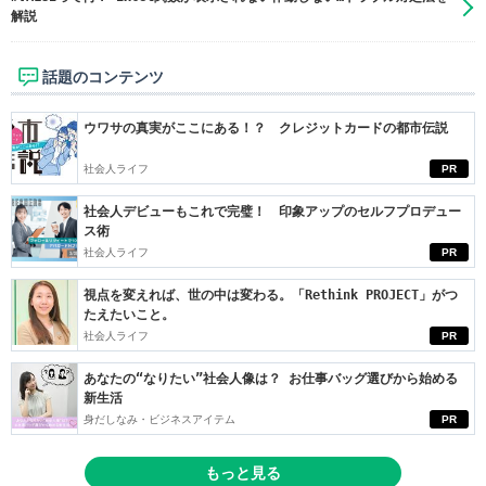
解説
話題のコンテンツ
ウワサの真実がここにある！？ クレジットカードの都市伝説
社会人ライフ
PR
社会人デビューもこれで完璧！ 印象アップのセルフプロデュー
ス術
社会人ライフ
PR
視点を変えれば、世の中は変わる。「Rethink PROJECT」がつ
たえたいこと。
社会人ライフ
PR
あなたの“なりたい”社会人像は？ お仕事バッグ選びから始める
新生活
身だしなみ・ビジネスアイテム
PR
もっと見る