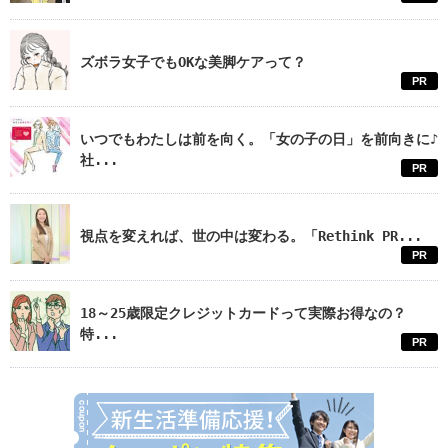
ズボラ女子でもOKな美脚ケアって？
PR
いつでもわたしは前を向く。「女の子の日」を前向きに♪
社...
PR
視点を変えれば、世の中は変わる。「Rethink PR...
PR
18～25歳限定クレジットカードって実際お得なの？
特...
PR