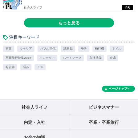
社会人ライフ
PR
もっと見る
注目キーワード
言葉
キャリア
バブル世代
議事録
モテ
飛行機
ネイル
卒業旅行特集2016
インテリア
ハートマーク
入社準備
会議
報告書
悩み
ミス
ページトップへ
社会人ライフ
ビジネスマナー
内定・入社
卒業・卒業旅行
お金の知識