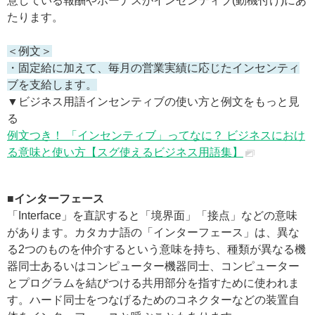
意している報酬やボーナスがインセンティブ(動機付け)にあ
たります。
＜例文＞
・固定給に加えて、毎月の営業実績に応じたインセンティ
ブを支給します。
▼ビジネス用語インセンティブの使い方と例文をもっと見
る
例文つき！ 「インセンティブ」ってなに？ ビジネスにおけ
る意味と使い方【スグ使えるビジネス用語集】
■インターフェース
「Interface」を直訳すると「境界面」「接点」などの意味
があります。カタカナ語の「インターフェース」は、異な
る2つのものを仲介するという意味を持ち、種類が異なる機
器同士あるいはコンピューター機器同士、コンピューター
とプログラムを結びつける共用部分を指すために使われま
す。ハード同士をつなげるためのコネクターなどの装置自