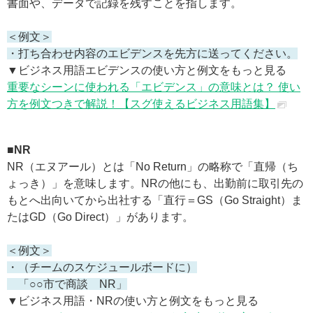
書面や、データで記録を残すことを指します。
＜例文＞
・打ち合わせ内容のエビデンスを先方に送ってください。
▼ビジネス用語エビデンスの使い方と例文をもっと見る
重要なシーンに使われる「エビデンス」の意味とは？ 使い
方を例文つきで解説！【スグ使えるビジネス用語集】
■NR
NR（エヌアール）とは「No Return」の略称で「直帰（ち
ょっき）」を意味します。NRの他にも、出勤前に取引先の
もとへ出向いてから出社する「直行＝GS（Go Straight）ま
たはGD（Go Direct）」があります。
＜例文＞
・（チームのスケジュールボードに）
「○○市で商談 NR」
▼ビジネス用語・NRの使い方と例文をもっと見る