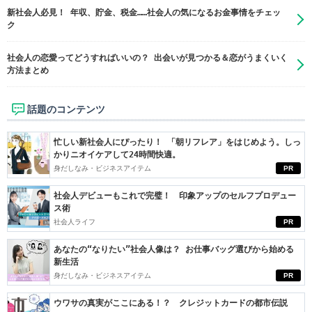
新社会人必見！ 年収、貯金、税金……社会人の気になるお金事情をチェッ
ク
社会人の恋愛ってどうすればいいの？ 出会いが見つかる＆恋がうまくいく
方法まとめ
話題のコンテンツ
忙しい新社会人にぴったり！ 「朝リフレア」をはじめよう。しっ
かりニオイケアして24時間快適。
身だしなみ・ビジネスアイテム
PR
社会人デビューもこれで完璧！ 印象アップのセルフプロデュー
ス術
社会人ライフ
PR
あなたの“なりたい”社会人像は？ お仕事バッグ選びから始める
新生活
身だしなみ・ビジネスアイテム
PR
ウワサの真実がここにある！？ クレジットカードの都市伝説