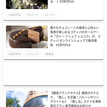
る…！ #Z世代Pick
#Z世代Pick
#スイーツ
#ディナー
豊かなチョコレートの風味と心地よい
食感が楽しめるゴディバのホールケー
キ「ガトー トリュフ ショコラ」が、ゴ
ディバ オンラインショップで販売開
始 #Z世代Pick
#Z世代Pick
#トレンド
#新製品
【銀座グランドホテル】銀座のホテル
で、「推し」を応援！バルーンやリン
グライトも!! 「推し活」ステイを満喫
宿泊プラン 販売開始のお知らせ