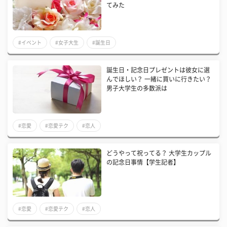
てみた
#イベント
#女子大生
#誕生日
誕生日・記念日プレゼントは彼女に選
んでほしい？ 一緒に買いに行きたい？
男子大学生の多数派は
#恋愛
#恋愛テク
#恋人
どうやって祝ってる？ 大学生カップル
の記念日事情【学生記者】
#恋愛
#恋愛テク
#恋人