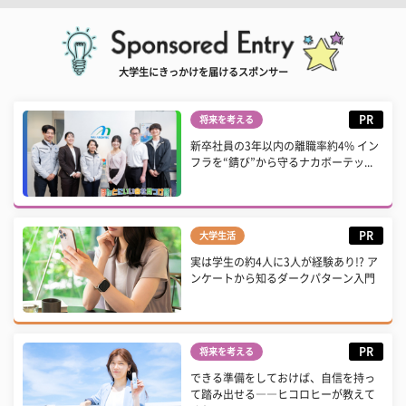
大学生にきっかけを届けるスポンサー
PR
将来を考える
新卒社員の3年以内の離職率約4% イン
フラを“錆び”から守るナカボーテッ...
PR
大学生活
実は学生の約4人に3人が経験あり!? ア
ンケートから知るダークパターン入門
PR
将来を考える
できる準備をしておけば、自信を持っ
て踏み出せる――ヒコロヒーが教えて