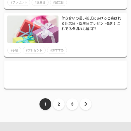
#プレゼント
#誕生日
#記念日
付き合いの長い彼氏にあげると喜ばれ
る記念日・誕生日プレゼント8選！ こ
れでネタ切れも解消?!
#手紙
#プレゼント
#おすすめ
1
2
3