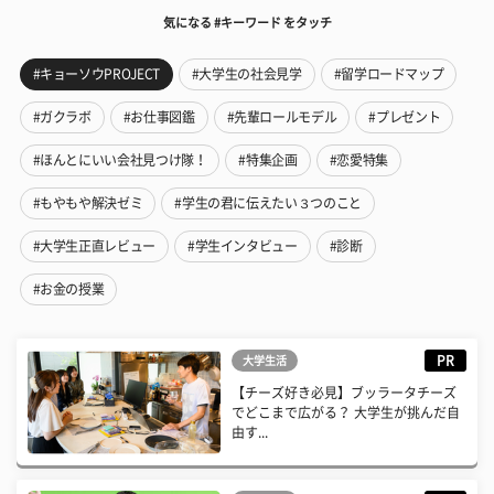
気になる #キーワード をタッチ
#キョーソウPROJECT
#大学生の社会見学
#留学ロードマップ
#ガクラボ
#お仕事図鑑
#先輩ロールモデル
#プレゼント
#ほんとにいい会社見つけ隊！
#特集企画
#恋愛特集
#もやもや解決ゼミ
#学生の君に伝えたい３つのこと
#大学生正直レビュー
#学生インタビュー
#診断
#お金の授業
PR
大学生活
【チーズ好き必見】ブッラータチーズ
でどこまで広がる？ 大学生が挑んだ自
由す...