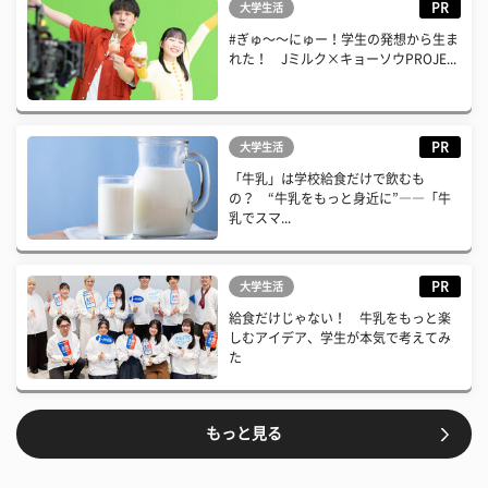
PR
大学生活
#ぎゅ〜〜にゅー！学生の発想から生ま
れた！ Jミルク×キョーソウPROJE...
PR
大学生活
「牛乳」は学校給食だけで飲むも
の？ “牛乳をもっと身近に”――「牛
乳でスマ...
PR
大学生活
給食だけじゃない！ 牛乳をもっと楽
しむアイデア、学生が本気で考えてみ
た
もっと見る