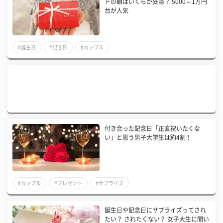
トの額はいくらが妥当？ 5000～1万円
台が人気
#誕生日
#記念日
#カップル
付き合った記念日「正直祝いたくな
い」と思う男子大学生は約4割！
#カップル
#プレゼント
#サプライズ
誕生日や記念日にサプライズってされ
たい？ されたくない？ 女子大生に聞い