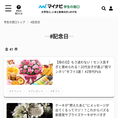
学生の
窓口とは
学生の窓口トップ
#記念日
#記念日
全
41
件
【母の日】もう迷わない！センス良す
ぎと褒められる！20代女子が選ぶ“脱マ
ンネリ”ギフト3選！ #Z世代Pick
#イベント
#プレゼント
#ギフト
ケーキが“燃えたあと”にメッセージが
出てくるってマジ！？これからバズる
新感覚サプライズケーキがヤバすぎ