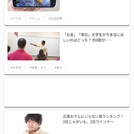
#スマホ
#テレビ
#生活習慣
「お金」「単位」大学生が今本当にほ
しいのはどっち？ 約8割が……
#大学生
#授業・ゼミ
#単位
正直おでんにいらない具ランキング！
3位じゃがいも、2位ウインナー