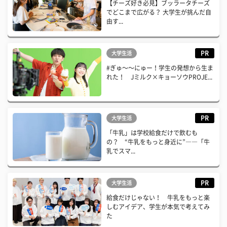
【チーズ好き必見】ブッラータチーズ
でどこまで広がる？ 大学生が挑んだ自
由す...
PR
大学生活
#ぎゅ〜〜にゅー！学生の発想から生ま
れた！ Jミルク×キョーソウPROJE...
PR
大学生活
「牛乳」は学校給食だけで飲むも
の？ “牛乳をもっと身近に”――「牛
乳でスマ...
PR
大学生活
給食だけじゃない！ 牛乳をもっと楽
しむアイデア、学生が本気で考えてみ
た