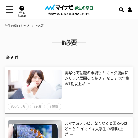
学生の
窓口とは
学生の窓口トップ
#必要
#必要
全
6
件
実写化で話題の銀魂も！ ギャグ漫画に
シリアス展開ってあり？ なし？ 大学生
の7割以上が……
#おもしろ
#必要
#漫画
スマホorテレビ、なくなると困るのは
どっち？ イマドキ大学生の8割以上
が……