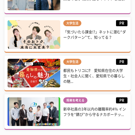
PR
大学生活
「気づいたら課金!?」ネットに潜む“ダ
ークパターン”て、知ってる？
PR
大学生活
都民もトリコに⁉ 愛知県在住の大学
生・社会人に聞く、愛知県での暮らし
の魅...
PR
将来を考える
新卒社員の3年以内の離職率約4% イン
フラを“錆び”から守るナカボーテッ...