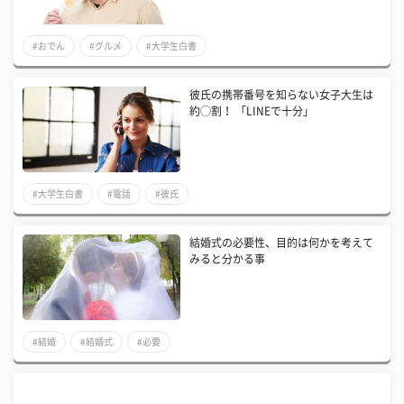
#おでん
#グルメ
#大学生白書
彼氏の携帯番号を知らない女子大生は
約◯割！ 「LINEで十分」
#大学生白書
#電話
#彼氏
結婚式の必要性、目的は何かを考えて
みると分かる事
#結婚
#結婚式
#必要