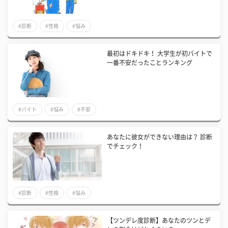
#診断
#性格
#悩み
最初はドキドキ！ 大学生が初バイトで
一番不安だったことランキング
#バイト
#悩み
#不安
あなたに彼女ができない理由は？ 診断
でチェック！
#診断
#性格
#悩み
【ツンデレ度診断】あなたのツンとデ