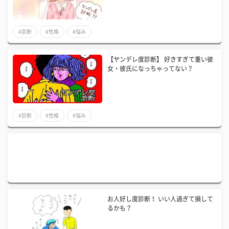
#診断
#性格
#悩み
【ヤンデレ度診断】 好きすぎて重い彼
女・彼氏になっちゃってない？
#診断
#性格
#悩み
お人好し度診断！ いい人過ぎて損して
るかも？