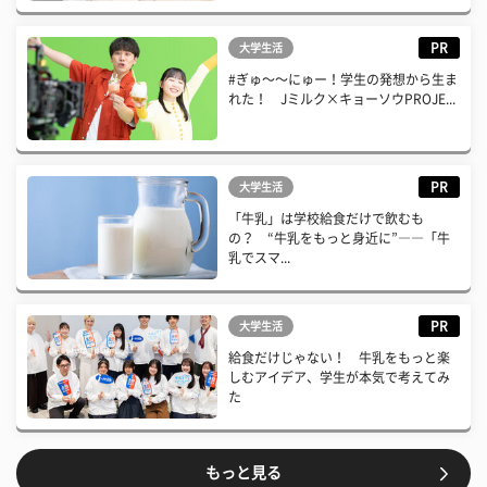
PR
大学生活
#ぎゅ〜〜にゅー！学生の発想から生ま
れた！ Jミルク×キョーソウPROJE...
PR
大学生活
「牛乳」は学校給食だけで飲むも
の？ “牛乳をもっと身近に”――「牛
乳でスマ...
PR
大学生活
給食だけじゃない！ 牛乳をもっと楽
しむアイデア、学生が本気で考えてみ
た
もっと見る