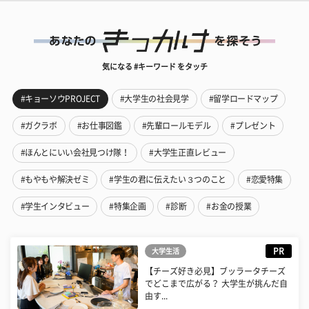
気になる #キーワード をタッチ
#キョーソウPROJECT
#大学生の社会見学
#留学ロードマップ
#ガクラボ
#お仕事図鑑
#先輩ロールモデル
#プレゼント
#ほんとにいい会社見つけ隊！
#大学生正直レビュー
#もやもや解決ゼミ
#学生の君に伝えたい３つのこと
#恋愛特集
#学生インタビュー
#特集企画
#診断
#お金の授業
PR
大学生活
【チーズ好き必見】ブッラータチーズ
でどこまで広がる？ 大学生が挑んだ自
由す...