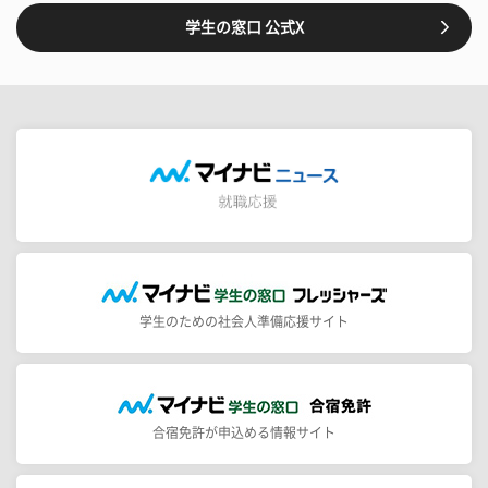
学生の窓口 公式X
学生のための社会人準備応援サイト
合宿免許が申込める情報サイト