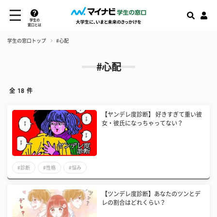
学生の
窓口とは
学生の窓口トップ
#心配
#心配
全
18
件
【ヤンデレ度診断】 好きすぎて重い彼
女・彼氏になっちゃってない？
#診断
#性格
#悩み
【ツンデレ度診断】あなたのツンとデ
レの割合はどれくらい？