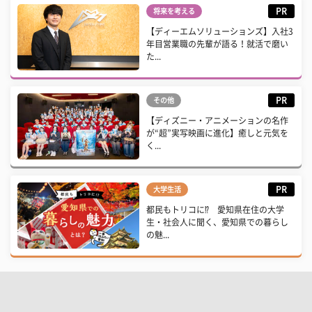
PR
将来を考える
【ディーエムソリューションズ】入社3
年目営業職の先輩が語る！就活で磨い
た...
PR
その他
【ディズニー・アニメーションの名作
が“超”実写映画に進化】癒しと元気を
く...
PR
大学生活
都民もトリコに⁉ 愛知県在住の大学
生・社会人に聞く、愛知県での暮らし
の魅...