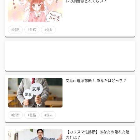
レの割合はどれくらい？
#診断
#性格
#悩み
文系or理系診断！ あなたはどっち？
#診断
#性格
#悩み
【カリスマ性診断】あなたの隠れた魅
力とは？