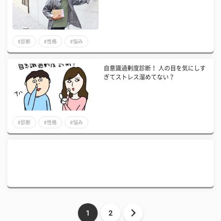
#診断
#性格
#悩み
自意識過剰度診断！ 人の目を気にしす
ぎてストレス溜めてない？
#診断
#性格
#悩み
1
2