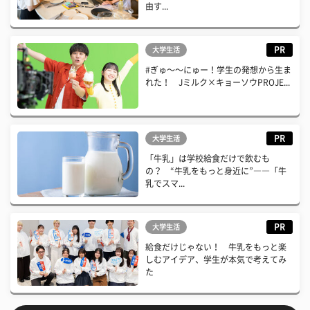
由す...
PR
大学生活
#ぎゅ〜〜にゅー！学生の発想から生ま
れた！ Jミルク×キョーソウPROJE...
PR
大学生活
「牛乳」は学校給食だけで飲むも
の？ “牛乳をもっと身近に”――「牛
乳でスマ...
PR
大学生活
給食だけじゃない！ 牛乳をもっと楽
しむアイデア、学生が本気で考えてみ
た