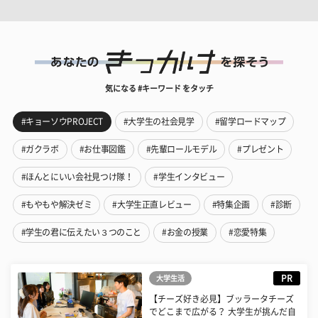
気になる #キーワード をタッチ
#キョーソウPROJECT
#大学生の社会見学
#留学ロードマップ
#ガクラボ
#お仕事図鑑
#先輩ロールモデル
#プレゼント
#ほんとにいい会社見つけ隊！
#学生インタビュー
#もやもや解決ゼミ
#大学生正直レビュー
#特集企画
#診断
#学生の君に伝えたい３つのこと
#お金の授業
#恋愛特集
PR
大学生活
【チーズ好き必見】ブッラータチーズ
でどこまで広がる？ 大学生が挑んだ自