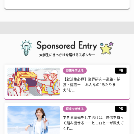
大学生にきっかけを届けるスポンサー
PR
将来を考える
【就活生必見】業界研究ー道路・舗
装・建設ー 「みんなの“あたりま
え”を...
PR
将来を考える
できる準備をしておけば、自信を持っ
て踏み出せる――ヒコロヒーが教えて
くれ...