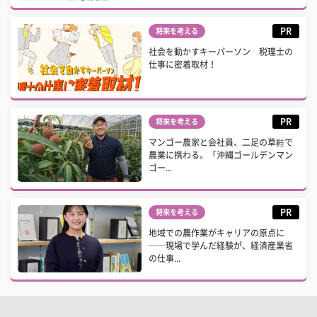
PR
将来を考える
社会を動かすキーパーソン 税理士の
仕事に密着取材！
PR
将来を考える
マンゴー農家と会社員、二足の草鞋で
農業に携わる。「沖縄ゴールデンマン
ゴー...
PR
将来を考える
地域での農作業がキャリアの原点に
──現場で学んだ経験が、経済産業省
の仕事...