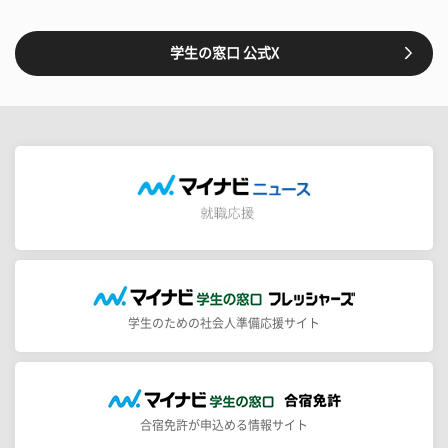
学生の窓口 公式X
学生のための社会人準備応援サイト
合宿免許が申込める情報サイト