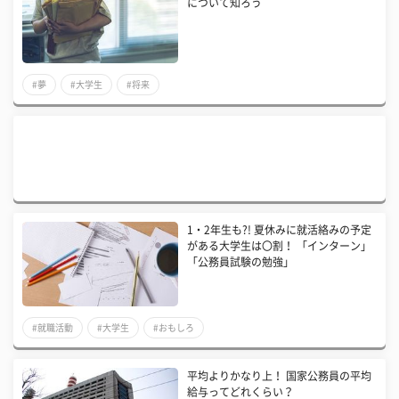
について知ろう
#夢
#大学生
#将来
​1・2年生も?! 夏休みに就活絡みの予定
がある大学生は〇割！ 「インターン」
「公務員試験の勉強」
#就職活動
#大学生
#おもしろ
平均よりかなり上！ 国家公務員の平均
給与ってどれくらい？