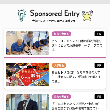
大学生にきっかけを届けるスポンサー
PR
将来を考える
ピンチはチャンス！日本の物流問題を
逆手にとって急成長中 ー ア・プロの
挑...
PR
大学生活
都民もトリコに⁉ 愛知県在住の大学
生・社会人に聞く、愛知県での暮らし
の魅...
PR
将来を考える
「日本縦断で培った視野と判断力が、
世界を動かす政策の現場で生きてい