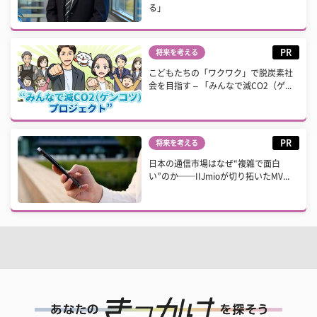
る」
PR
将来を考える
こどもたちの「ワクワク」で脱炭素社
会を目指す – 「みんなで減CO2（ゲ...
PR
将来を考える
日本の通信市場はなぜ“複雑で面白
い”のか──IIJmioが切り拓いたMV...