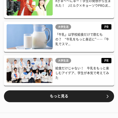
#ぎゅ〜〜にゅー！学生の発想から生ま
れた！ Jミルク×キョーソウPROJE...
PR
大学生活
「牛乳」は学校給食だけで飲むも
の？ “牛乳をもっと身近に”――「牛
乳でスマ...
PR
大学生活
給食だけじゃない！ 牛乳をもっと楽
しむアイデア、学生が本気で考えてみ
た
もっと見る