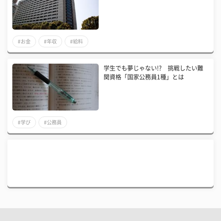
#お金
#年収
#給料
学生でも夢じゃない!? 挑戦したい難
関資格「国家公務員1種」とは
#学び
#公務員