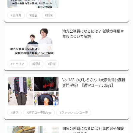
#公務員
#就活
#将来
地方公務員になるには？ 試験の種類や
年収について解説
#キャリア
#試験
#将来
Vol.288 のびしろさん（大原法律公務員
専門学校）【通学コーデ5days】
#通学
#通学コーデ5days
#ファッションコーデ
国家公務員になるには 仕事内容や試験