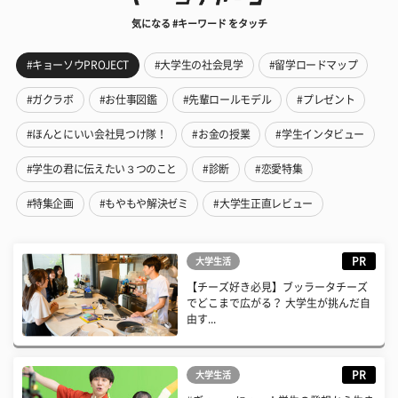
気になる #キーワード をタッチ
#キョーソウPROJECT
#大学生の社会見学
#留学ロードマップ
#ガクラボ
#お仕事図鑑
#先輩ロールモデル
#プレゼント
#ほんとにいい会社見つけ隊！
#お金の授業
#学生インタビュー
#学生の君に伝えたい３つのこと
#診断
#恋愛特集
#特集企画
#もやもや解決ゼミ
#大学生正直レビュー
PR
大学生活
【チーズ好き必見】ブッラータチーズ
でどこまで広がる？ 大学生が挑んだ自
由す...
PR
大学生活