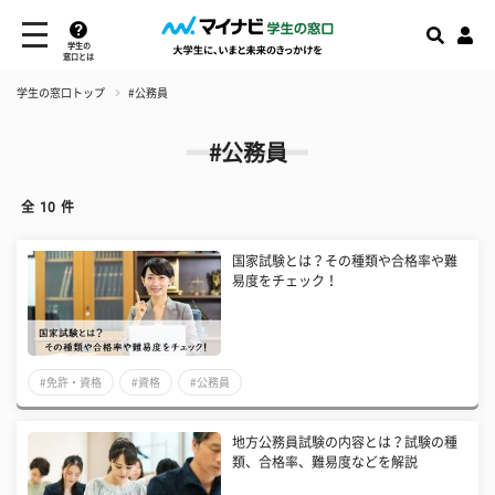
学生の
窓口とは
学生の窓口トップ
#公務員
#公務員
全
10
件
国家試験とは？その種類や合格率や難
易度をチェック！
#免許・資格
#資格
#公務員
地方公務員試験の内容とは？試験の種
類、合格率、難易度などを解説