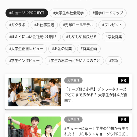
#キョーソウPROJECT
#大学生の社会見学
#留学ロードマップ
#ガクラボ
#お仕事図鑑
#先輩ロールモデル
#プレゼント
#ほんとにいい会社見つけ隊！
#もやもや解決ゼミ
#恋愛特集
#大学生正直レビュー
#お金の授業
#特集企画
#学生インタビュー
#学生の君に伝えたい３つのこと
#診断
PR
大学生活
【チーズ好き必見】ブッラータチーズ
でどこまで広がる？ 大学生が挑んだ自
由す...
PR
大学生活
#ぎゅ〜〜にゅー！学生の発想から生ま
れた！ Jミルク×キョーソウPROJE...