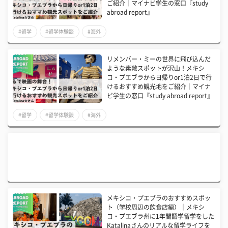
ご紹介｜マイナビ学生の窓口『study
abroad report』
#留学
#留学体験談
#海外
リメンバー・ミーの世界に飛び込んだ
ような素敵スポットが沢山！メキシ
コ・プエブラから日帰りor1泊2日で行
けるおすすめ観光地をご紹介｜マイナ
ビ学生の窓口『study abroad report』
#留学
#留学体験談
#海外
メキシコ・プエブラのおすすめスポッ
ト（学校周辺の飲食店編）｜メキシ
コ・プエブラ州に1年間語学留学をした
Katalinaさんのリアルな留学ライフを