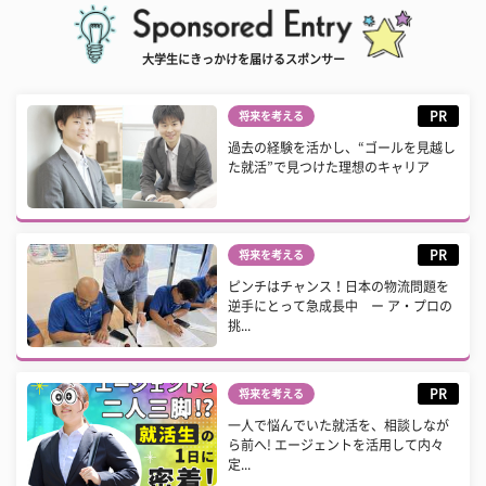
大学生にきっかけを届けるスポンサー
PR
将来を考える
過去の経験を活かし、“ゴールを見越し
た就活”で見つけた理想のキャリア
PR
将来を考える
ピンチはチャンス！日本の物流問題を
逆手にとって急成長中 ー ア・プロの
挑...
PR
将来を考える
一人で悩んでいた就活を、相談しなが
ら前へ! エージェントを活用して内々
定...