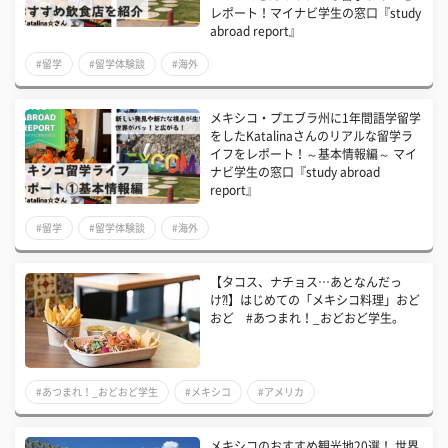
レポート！マイナビ学生の窓口『study
abroad report』
#留学
#留学体験談
#海外
メキシコ・プエブラ州に1年間語学留学
をしたKatalinaさんのリアルな留学ラ
イフをレポート！～基本情報編～ マイ
ナビ学生の窓口『study abroad
report』
#留学
#留学体験談
#海外
【タコス、ナチョス…あとなんだっ
け⁈】はじめての「メキシコ料理」おど
おど #あつまれ！_おどおど学生。
#あつまれ！_おどおど学生
#メキシコ
#アメリカ
メキシコのおすすめ観光地20選！ 世界