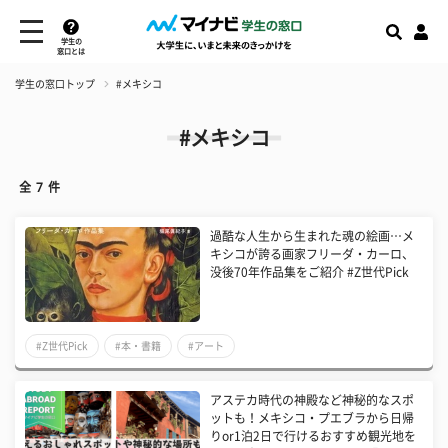
学生の
窓口とは
学生の窓口トップ
#メキシコ
#メキシコ
全
7
件
過酷な人生から生まれた魂の絵画…メ
キシコが誇る画家フリーダ・カーロ、
没後70年作品集をご紹介 #Z世代Pick
#Z世代Pick
#本・書籍
#アート
アステカ時代の神殿など神秘的なスポ
ットも！メキシコ・プエブラから日帰
りor1泊2日で行けるおすすめ観光地を