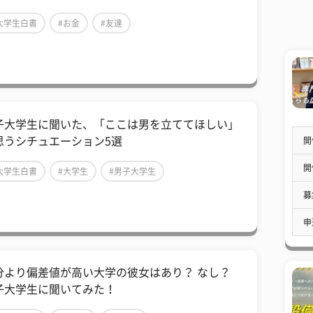
大学生白書
#お金
#友達
子大学生に聞いた、「ここは男を立ててほしい」
思うシチュエーション5選
開
開
大学生白書
#大学生
#男子大学生
募
申
分より偏差値が高い大学の彼女はあり？ なし？
子大学生に聞いてみた！