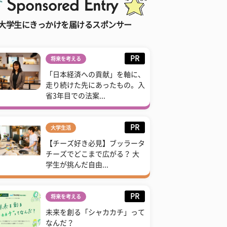
大学生にきっかけを届けるスポンサー
PR
将来を考える
「日本経済への貢献」を軸に、
走り続けた先にあったもの。入
省3年目での法案...
PR
大学生活
【チーズ好き必見】ブッラータ
チーズでどこまで広がる？ 大
学生が挑んだ自由...
PR
将来を考える
未来を創る「シャカカチ」って
なんだ？