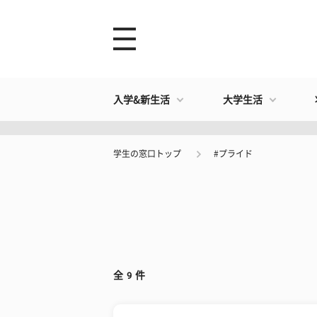
入学&新生活
大学生活
学生の窓口トップ
#プライド
全
9
件