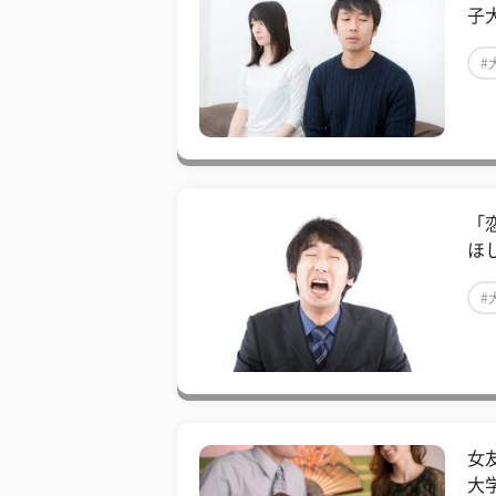
子
#
「
ほ
#
女
大