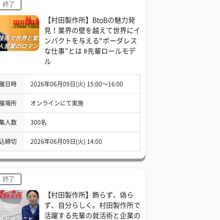
終了
【村田製作所】BtoBの魅力発
見！業界の壁を越えて世界にイ
ンパクトを与える“ボーダレス
な仕事”とは #先輩ロールモデ
ル
催日時
2026年06月09日(火) 15:00〜16:00
催場所
オンラインにて実施
集人数
300名
込締切
2026年06月09日(火) 14:00
終了
【村田製作所】飾らず、偽ら
ず、自分らしく。村田製作所で
活躍する先輩の就活術と企業の