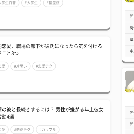
大学生白書
#大学生
#偏差値
開
開
募
内恋愛、職場の部下が彼氏になったら気を付ける
申
きこと3つ
恋愛
#片思い
#恋愛テク
輩の彼と長続きするには？ 男性が嫌がる年上彼女
開
言動4選
開
恋愛
#恋愛テク
#カップル