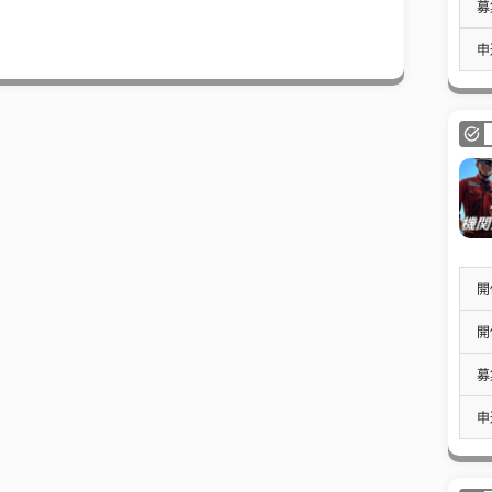
募
申
開
開
募
申