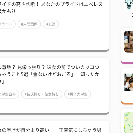
ライドの高さ診断！ あなたのプライドはエベレス
かも?!
プライド
#人間関係
#友達
の意地？ 見栄っ張り？ 彼女の前でついカッコつ
ちゃうこと5選「金ないけどおごる」「知ったか
り」
大学生白書
#彼氏持ち・彼女持ち
#男子大学生
女の学歴が自分より高い……正直気にしちゃう男