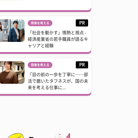
PR
将来を考える
「社会を動かす」情熱と視点 -
経済産業省の若手職員が語るキ
ャリアと経験
PR
将来を考える
「目の前の一歩を丁寧に──部
活で磨いたタフネスが、国の未
来を考える仕事に...