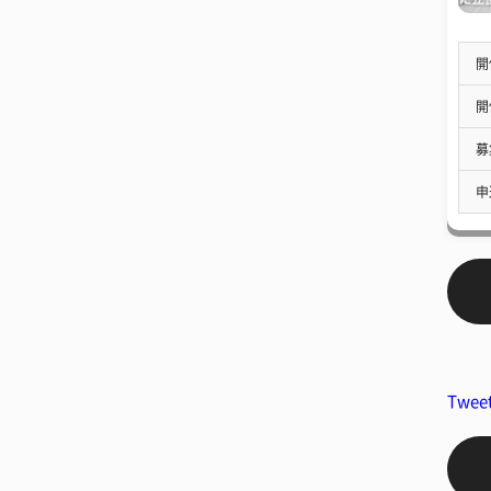
開
開
募
申
Twee