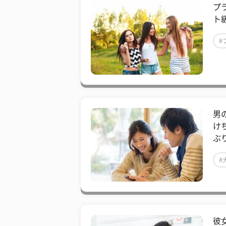
プ
ト級
#
男
け
ぶ
#
彼