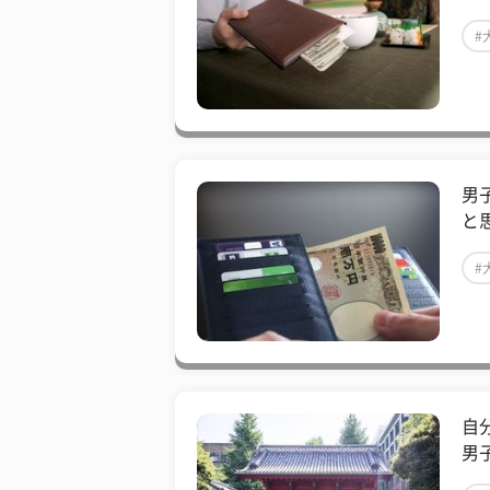
#
男
と
#
自
男