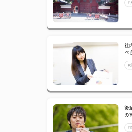
#
社
べ
#
後
の
#