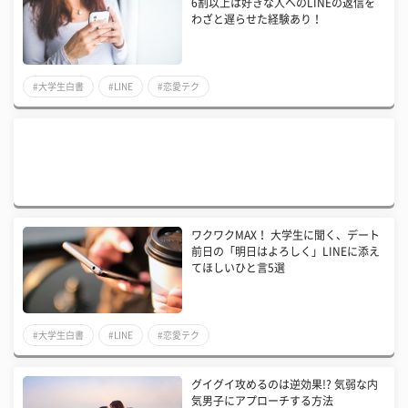
6割以上は好きな人へのLINEの返信を
わざと遅らせた経験あり！
#大学生白書
#LINE
#恋愛テク
ワクワクMAX！ 大学生に聞く、デート
前日の「明日はよろしく」LINEに添え
てほしいひと言5選
#大学生白書
#LINE
#恋愛テク
グイグイ攻めるのは逆効果!? 気弱な内
気男子にアプローチする方法