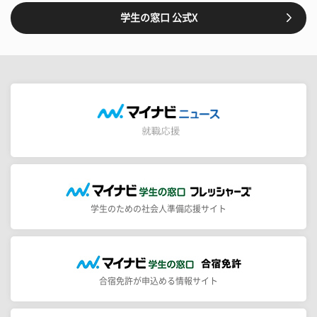
学生の窓口 公式X
学生のための社会人準備応援サイト
合宿免許が申込める情報サイト