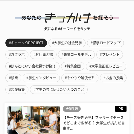
気になる #キーワード をタッチ
#キョーソウPROJECT
#大学生の社会見学
#留学ロードマップ
#ガクラボ
#お仕事図鑑
#先輩ロールモデル
#プレゼント
#ほんとにいい会社見つけ隊！
#特集企画
#大学生正直レビュー
#診断
#学生インタビュー
#もやもや解決ゼミ
#お金の授業
#恋愛特集
#学生の君に伝えたい３つのこと
PR
大学生活
【チーズ好き必見】ブッラータチーズ
でどこまで広がる？ 大学生が挑んだ自
由す...