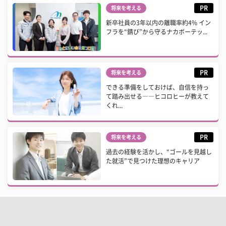
PR
将来を考える
新卒社員の3年以内の離職率約4% イン
フラを“錆び”から守るナカボーテッ...
PR
将来を考える
できる準備をしておけば、自信を持っ
て踏み出せる――ヒコロヒーが教えて
くれ...
PR
将来を考える
過去の経験を活かし、“ゴールを見越し
た就活”で見つけた理想のキャリア