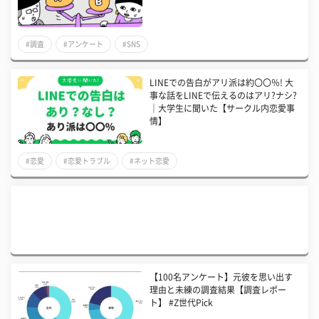
#調査
#アンケート
#SNS
LINEでの告白がアリ派は約〇〇％! 大
事な話をLINEで伝えるのはアリ?ナシ?
｜大学生に聞いた【サークル内恋愛事
情】
#恋愛
#恋愛トラブル
#ネット恋愛
【100名アンケート】元彼を思い出す
理由と未練の調査結果【調査レポー
ト】 #Z世代Pick