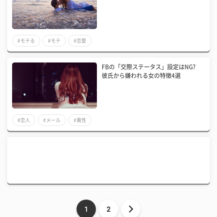
#モテる
#モテ
#恋愛
FBの「交際ステータス」設定はNG?
彼氏から嫌われる女の特徴4選
#恋人
#メール
#異性
1
2