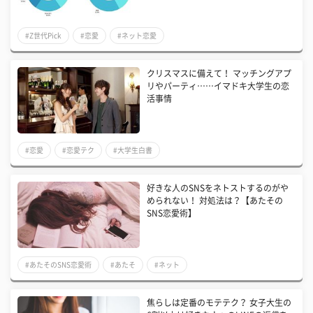
#Z世代Pick
#恋愛
#ネット恋愛
クリスマスに備えて！ マッチングアプ
リやパーティ……イマドキ大学生の恋
活事情
#恋愛
#恋愛テク
#大学生白書
好きな人のSNSをネトストするのがや
められない！ 対処法は？【あたその
SNS恋愛術】
#あたそのSNS恋愛術
#あたそ
#ネット
焦らしは定番のモテテク？ 女子大生の