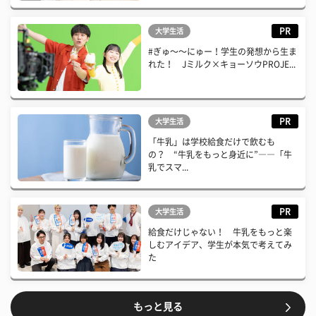
PR
大学生活
#ぎゅ〜〜にゅー！学生の発想から生ま
れた！ Jミルク×キョーソウPROJE...
PR
大学生活
「牛乳」は学校給食だけで飲むも
の？ “牛乳をもっと身近に”――「牛
乳でスマ...
PR
大学生活
給食だけじゃない！ 牛乳をもっと楽
しむアイデア、学生が本気で考えてみ
た
もっと見る